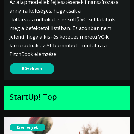
Az alapmodellek fejlesztésének finanszírozása
annyira költséges, hogy csak a
dollárszázmilliókat erre költő VC-ket találjuk
meg a befektetői listában. Ez azonban nem
jelenti, hogy a kis- és közepes méretű VC-k
kimaradnak az AI-bummból – mutat rá a
PitchBook elemzése.
Bővebben
StartUp! Top
Események