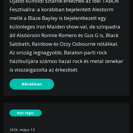
Újabb külföldi sztárok érkeznek az idei TÁBOR
Fesztiválra: a korábban bejelentett Alestorm
mellé a Blaze Bayley is bejelentkezett egy
különleges Iron Maiden show-val, de színpadra
áll Alsóörsön Ronnie Romero és Gus G is, Black
Sabbath, Rainbow és Ozzy Osbourne nótákkal.
Az ország legnagyobb, Balaton-parti rock
házibulijára számos hazai rock és metal zenekar
is visszaigazolta az érkezését.
Bővebben
Hot topic
2026. május 13.