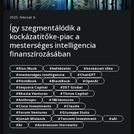
2025. február 6.
Így szegmentálódik a
kockázatitőke-piac a
mesterséges intelligencia
finanszírozásában
#Elon Musk
#befektetés
#kockázati tőke
#mesterséges intelligencia
#ChatGPT
#PitchBook
#BlackRock
#OpenAI
#Sequoia Capital
#DST Global
#Khosla Ventures
#Thrive Capital
#Anthropic
#186 Ventures
#Cisco Investments
#Claude
#Forum Ventures
#Giuseppe Stuto
#Jonah Midanik
#Tencent Investment
#xAI
#AI
#Andreessen Horrowitz