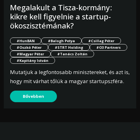
Megalakult a Tisza-kormány:
kikre kell figyelnie a startup-
ökoszisztémának?
#HunBAN
#Balogh Petya
#Csillag Péter
#Oszkó Péter
#STRT Holding
#O3 Partners
#Magyar Péter
#Tanács Zoltán
#Kapitány István
Mutatjuk a legfontosabb minisztereket, és azt is,
hogy mit várhat tőlük a magyar startupszféra.
Bővebben