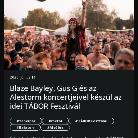
2026. június 11.
Blaze Bayley, Gus G és az
Alestorm koncertjeivel készül az
idei TÁBOR Fesztivál
#zeneipar
#metal
#TÁBOR Fesztivál
#Balaton
#Alsóörs