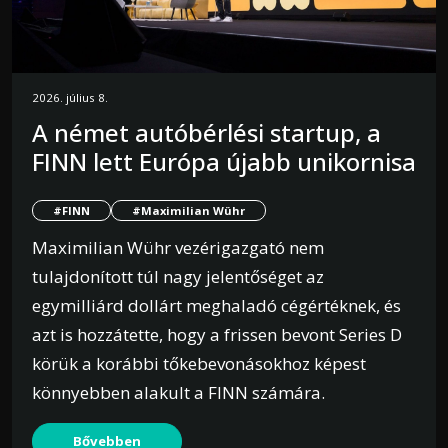
2026. július 8.
A német autóbérlési startup, a
FINN lett Európa újabb unikornisa
#FINN
#Maximilian Wühr
Maximilian Wühr vezérigazgató nem
tulajdonított túl nagy jelentőséget az
egymilliárd dollárt meghaladó cégértéknek, és
azt is hozzátette, hogy a frissen bevont Series D
körük a korábbi tőkebevonásokhoz képest
könnyebben alakult a FINN számára.
Bővebben