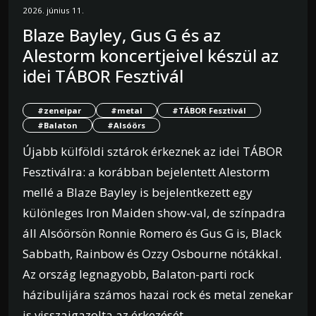
2026. június 11.
Blaze Bayley, Gus G és az
Alestorm koncertjeivel készül az
idei TÁBOR Fesztivál
#zeneipar
#metal
#TÁBOR Fesztivál
#Balaton
#Alsóörs
Újabb külföldi sztárok érkeznek az idei TÁBOR
Fesztiválra: a korábban bejelentett Alestorm
mellé a Blaze Bayley is bejelentkezett egy
különleges Iron Maiden show-val, de színpadra
áll Alsóörsön Ronnie Romero és Gus G is, Black
Sabbath, Rainbow és Ozzy Osbourne nótákkal.
Az ország legnagyobb, Balaton-parti rock
házibulijára számos hazai rock és metal zenekar
is visszaigazolta az érkezését.