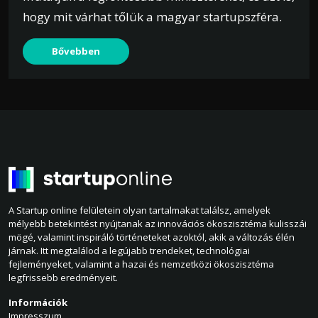
hogy mit várhat tőlük a magyar startupszféra.
Bővebben
A Startup online felületein olyan tartalmakat találsz, amelyek
mélyebb betekintést nyújtanak az innovációs ökoszisztéma kulisszái
mögé, valamint inspiráló történeteket azoktól, akik a változás élén
járnak. Itt megtalálod a legújabb trendeket, technológiai
fejleményeket, valamint a hazai és nemzetközi ökoszisztéma
legfrissebb eredményeit.
Információk
Impresszum