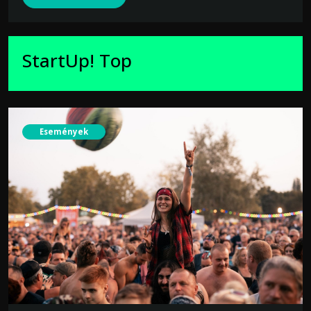
StartUp! Top
Események