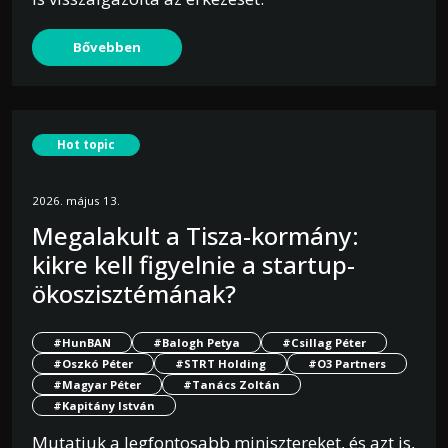
Bővebben
Hot topic
2026. május 13.
Megalakult a Tisza-kormány:
kikre kell figyelnie a startup-
ökoszisztémának?
#HunBAN
#Balogh Petya
#Csillag Péter
#Oszkó Péter
#STRT Holding
#O3 Partners
#Magyar Péter
#Tanács Zoltán
#Kapitány István
Mutatjuk a legfontosabb minisztereket, és azt is,