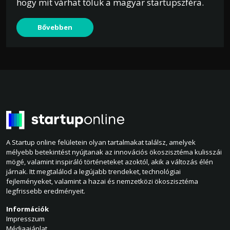
hogy mit várhat tőlük a magyar startupszféra.
Bővebben
A Startup online felületein olyan tartalmakat találsz, amelyek
mélyebb betekintést nyújtanak az innovációs ökoszisztéma kulisszái
mögé, valamint inspiráló történeteket azoktól, akik a változás élén
járnak. Itt megtalálod a legújabb trendeket, technológiai
fejleményeket, valamint a hazai és nemzetközi ökoszisztéma
legfrissebb eredményeit.
Információk
Impresszum
Médiaajánlat