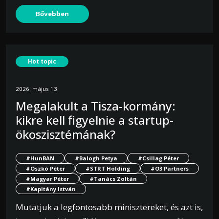
Bővebben
Hot topic
2026. május 13.
Megalakult a Tisza-kormány:
kikre kell figyelnie a startup-
ökoszisztémának?
#HunBAN
#Balogh Petya
#Csillag Péter
#Oszkó Péter
#STRT Holding
#O3 Partners
#Magyar Péter
#Tanács Zoltán
#Kapitány István
Mutatjuk a legfontosabb minisztereket, és azt is,