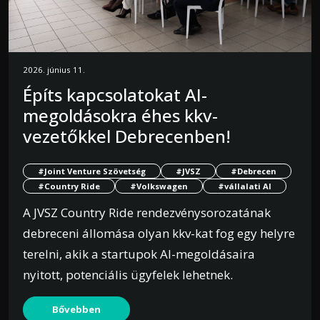
2026. június 11.
Építs kapcsolatokat AI-
megoldásokra éhes kkv-
vezetőkkel Debrecenben!
#Joint Venture Szövetség
#JVSZ
#Debrecen
#Country Ride
#Volkswagen
#vállalati AI
A JVSZ Country Ride rendezvénysorozatának
debreceni állomása olyan kkv-kat fog egy helyre
terelni, akik a startupok AI-megoldásaira
nyitott, potenciális ügyfelek lehetnek.
Bővebben