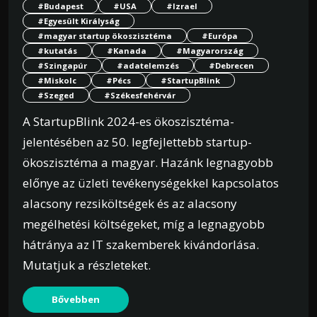
#Budapest
#USA
#Izrael
#Egyesült Királyság
#magyar startup ökoszisztéma
#Európa
#kutatás
#Kanada
#Magyarország
#Szingapúr
#adatelemzés
#Debrecen
#Miskolc
#Pécs
#StartupBlink
#Szeged
#Székesfehérvár
A StartupBlink 2024-es ökoszisztéma-
jelentésében az 50. legfejlettebb startup-
ökoszisztéma a magyar. Hazánk legnagyobb
előnye az üzleti tevékenységekkel kapcsolatos
alacsony rezsiköltségek és az alacsony
megélhetési költségeket, míg a legnagyobb
hátránya az IT szakemberek kivándorlása.
Mutatjuk a részleteket.
Bővebben