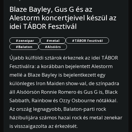
Blaze Bayley, Gus G és az
Alestorm koncertjeivel készül az
idei TÁBOR Fesztivál
#zeneipar
#metal
#TÁBOR Fesztivál
#Balaton
#Alsóörs
Újabb külföldi sztárok érkeznek az idei TÁBOR
Fesztiválra: a korábban bejelentett Alestorm
mellé a Blaze Bayley is bejelentkezett egy
különleges Iron Maiden show-val, de színpadra
áll Alsóörsön Ronnie Romero és Gus G is, Black
Sabbath, Rainbow és Ozzy Osbourne nótákkal.
Az ország legnagyobb, Balaton-parti rock
házibulijára számos hazai rock és metal zenekar
is visszaigazolta az érkezését.