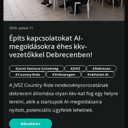
2026. június 11.
Építs kapcsolatokat AI-
megoldásokra éhes kkv-
vezetőkkel Debrecenben!
#Joint Venture Szövetség
#JVSZ
#Debrecen
#Country Ride
#Volkswagen
#vállalati AI
A JVSZ Country Ride rendezvénysorozatának
debreceni állomása olyan kkv-kat fog egy helyre
terelni, akik a startupok AI-megoldásaira
nyitott, potenciális ügyfelek lehetnek.
Bővebben