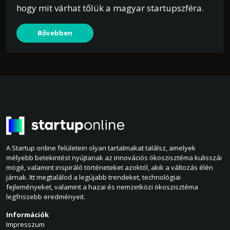
hogy mit várhat tőlük a magyar startupszféra.
Bővebben
A Startup online felületein olyan tartalmakat találsz, amelyek
mélyebb betekintést nyújtanak az innovációs ökoszisztéma kulisszái
mögé, valamint inspiráló történeteket azoktól, akik a változás élén
járnak. Itt megtalálod a legújabb trendeket, technológiai
fejleményeket, valamint a hazai és nemzetközi ökoszisztéma
legfrissebb eredményeit.
Információk
Impresszum