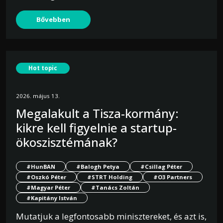
Bővebben
Hot topic
2026. május 13.
Megalakult a Tisza-kormány:
kikre kell figyelnie a startup-
ökoszisztémának?
#HunBAN
#Balogh Petya
#Csillag Péter
#Oszkó Péter
#STRT Holding
#O3 Partners
#Magyar Péter
#Tanács Zoltán
#Kapitány István
Mutatjuk a legfontosabb minisztereket, és azt is,