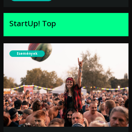
StartUp! Top
Események