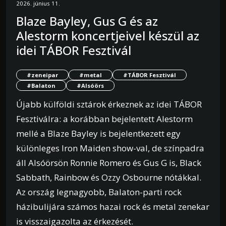
2026. június 11.
Blaze Bayley, Gus G és az
Alestorm koncertjeivel készül az
idei TÁBOR Fesztivál
#zeneipar
#metal
#TÁBOR Fesztivál
#Balaton
#Alsóörs
Újabb külföldi sztárok érkeznek az idei TÁBOR
Fesztiválra: a korábban bejelentett Alestorm
mellé a Blaze Bayley is bejelentkezett egy
különleges Iron Maiden show-val, de színpadra
áll Alsóörsön Ronnie Romero és Gus G is, Black
Sabbath, Rainbow és Ozzy Osbourne nótákkal.
Az ország legnagyobb, Balaton-parti rock
házibulijára számos hazai rock és metal zenekar
is visszaigazolta az érkezését.