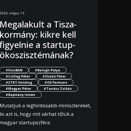
2026. május 13.
Megalakult a Tisza-
kormány: kikre kell
figyelnie a startup-
ökoszisztémának?
#HunBAN
#Balogh Petya
#Csillag Péter
#Oszkó Péter
#STRT Holding
#O3 Partners
#Magyar Péter
#Tanács Zoltán
#Kapitány István
Mutatjuk a legfontosabb minisztereket,
és azt is, hogy mit várhat tőlük a
magyar startupszféra.