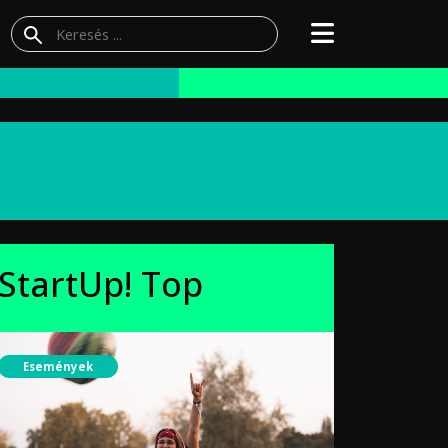
StartUp! Top
Események