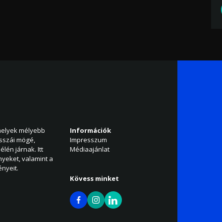
amelyek mélyebb
Információk
isszái mögé,
Impresszum
élén járnak. Itt
Médiaajánlat
nyeket, valamint a
nyeit.
Kövess minket