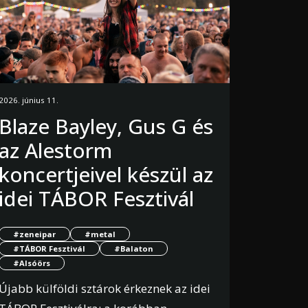
2026. június 11.
Blaze Bayley, Gus G és
az Alestorm
koncertjeivel készül az
idei TÁBOR Fesztivál
#zeneipar
#metal
#TÁBOR Fesztivál
#Balaton
#Alsóörs
Újabb külföldi sztárok érkeznek az idei