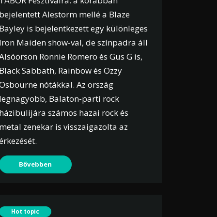
TÁBOR Fesztiválra: a korábban
bejelentett Alestorm mellé a Blaze
Bayley is bejelentkezett egy különleges
Iron Maiden show-val, de színpadra áll
Alsóörsön Ronnie Romero és Gus G is,
Black Sabbath, Rainbow és Ozzy
Osbourne nótákkal. Az ország
legnagyobb, Balaton-parti rock
házibulijára számos hazai rock és
metal zenekar is visszaigazolta az
érkezését.
Bővebben
Hot topic