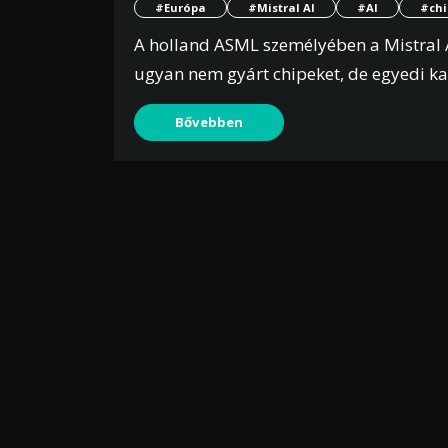
#Európa
#Mistral AI
#AI
#chi
A holland ASML személyében a Mistral A
ugyan nem gyárt chipeket, de egyedi ka
Bővebben