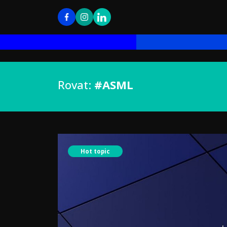
Rovat:
#ASML
Hot topic