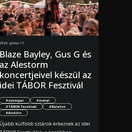
2026. június 11.
Blaze Bayley, Gus G és
az Alestorm
koncertjeivel készül az
idei TÁBOR Fesztivál
#zeneipar
#metal
#TÁBOR Fesztivál
#Balaton
#Alsóörs
Újabb külföldi sztárok érkeznek az idei