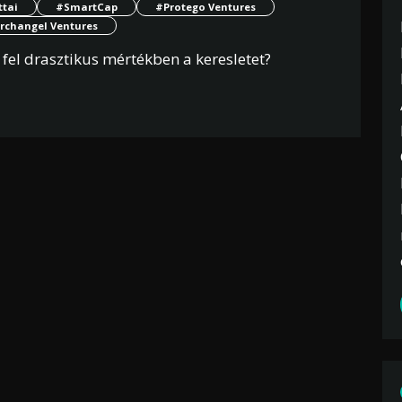
ttai
#SmartCap
#Protego Ventures
rchangel Ventures
fel drasztikus mértékben a keresletet?