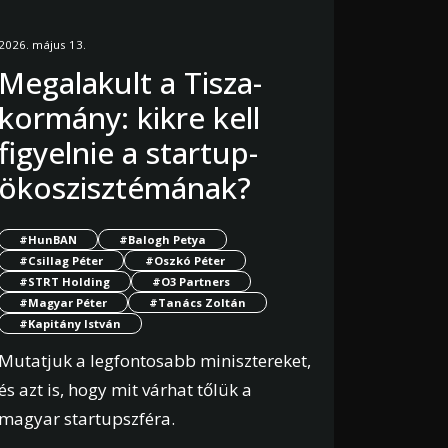
2026. május 13.
Megalakult a Tisza-
kormány: kikre kell
figyelnie a startup-
ökoszisztémának?
#HunBAN
#Balogh Petya
#Csillag Péter
#Oszkó Péter
#STRT Holding
#O3 Partners
#Magyar Péter
#Tanács Zoltán
#Kapitány István
Mutatjuk a legfontosabb minisztereket,
és azt is, hogy mit várhat tőlük a
magyar startupszféra.