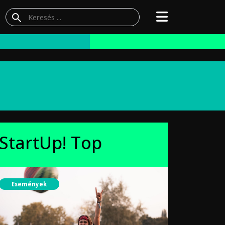
StartUp! Top
Események