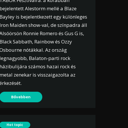
TÁBOR Fesztiválra: a korábban
bejelentett Alestorm mellé a Blaze
Bayley is bejelentkezett egy különleges
Iron Maiden show-val, de színpadra áll
Alsóörsön Ronnie Romero és Gus G is,
Black Sabbath, Rainbow és Ozzy
Osbourne nótákkal. Az ország
legnagyobb, Balaton-parti rock
házibulijára számos hazai rock és
metal zenekar is visszaigazolta az
érkezését.
Bővebben
Hot topic