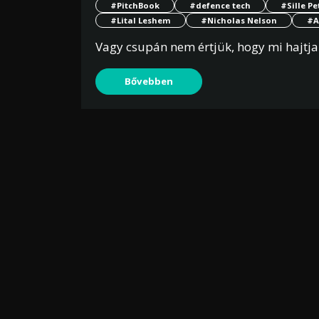
#PitchBook
#defence tech
#Sille Pe
#Lital Leshem
#Nicholas Nelson
#A
Vagy csupán nem értjük, hogy mi hajtja 
Bővebben