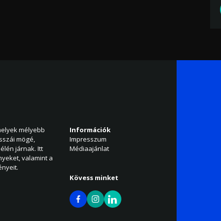
amelyek mélyebb
Információk
isszái mögé,
Impresszum
élén járnak. Itt
Médiaajánlat
nyeket, valamint a
nyeit.
Kövess minket