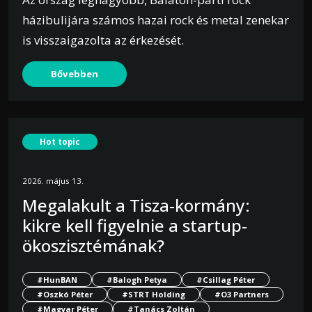
házibulijára számos hazai rock és metal zenekar
is visszaigazolta az érkezését.
Bővebben
Hot topic
2026. május 13.
Megalakult a Tisza-kormány:
kikre kell figyelnie a startup-
ökoszisztémának?
#HunBAN
#Balogh Petya
#Csillag Péter
#Oszkó Péter
#STRT Holding
#O3 Partners
#Magyar Péter
#Tanács Zoltán