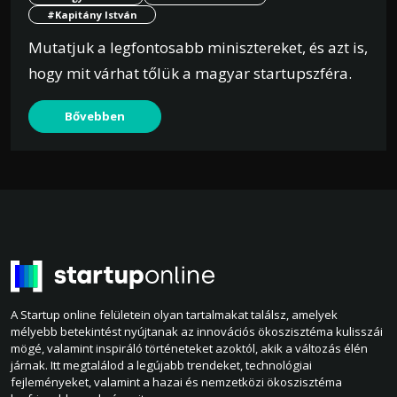
#Kapitány István
Mutatjuk a legfontosabb minisztereket, és azt is,
hogy mit várhat tőlük a magyar startupszféra.
Bővebben
A Startup online felületein olyan tartalmakat találsz, amelyek
mélyebb betekintést nyújtanak az innovációs ökoszisztéma kulisszái
mögé, valamint inspiráló történeteket azoktól, akik a változás élén
járnak. Itt megtalálod a legújabb trendeket, technológiai
fejleményeket, valamint a hazai és nemzetközi ökoszisztéma