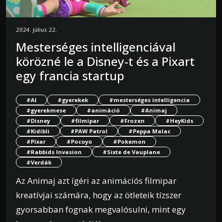
2024. július 22.
Mesterséges intelligenciával
körözné le a Disney-t és a Pixart
egy francia startup
#AI
#gyerekek
#mesterséges intelligencia
#gyerekmese
#animáció
#Animaj
#Disney
#filmipar
#Frozen
#HeyKids
#Kidibli
#PAW Patrol
#Peppa Malac
#Pixar
#Pocoyo
#Pokemon
#Rabbids Invasion
#Sixte de Vauplane
#Verdák
Az Animaj azt ígéri az animációs filmipar
kreatívjai számára, hogy az ötleteik tízszer
gyorsabban fognak megvalósulni, mint egy