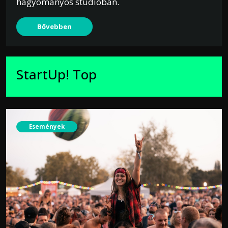
hagyományos stúdióban.
Bővebben
StartUp! Top
Események