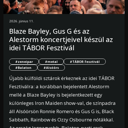
2026. június 11.
Blaze Bayley, Gus G és az
Alestorm koncertjeivel készül az
idei TÁBOR Fesztivál
#zeneipar
#metal
#TÁBOR Fesztivál
#Balaton
#Alsóörs
Újabb külföldi sztárok érkeznek az idei TÁBOR
Fesztiválra: a korábban bejelentett Alestorm
mellé a Blaze Bayley is bejelentkezett egy
különleges Iron Maiden show-val, de színpadra
áll Alsóörsön Ronnie Romero és Gus G is, Black
Sabbath, Rainbow és Ozzy Osbourne nótákkal.
Az ország legnagyobb, Balaton-parti rock