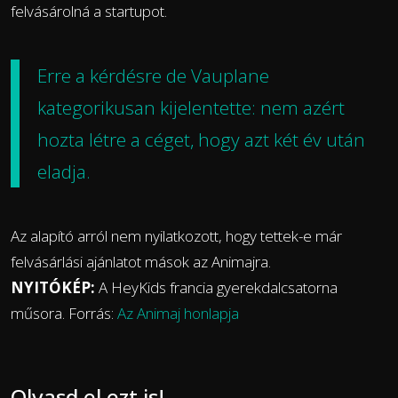
felvásárolná a startupot.
Erre a kérdésre de Vauplane
kategorikusan kijelentette: nem azért
hozta létre a céget, hogy azt két év után
eladja.
Az alapító arról nem nyilatkozott, hogy tettek-e már
felvásárlási ajánlatot mások az Animajra.
NYITÓKÉP:
A HeyKids francia gyerekdalcsatorna
műsora. Forrás:
Az Animaj honlapja
Olvasd el ezt is!