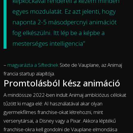
képkockával rendereli a kezem minden
egyes mozdulatát. Ez azt jelenti, hogy
naponta 2-5 másodpercnyi animációt
fog elkészülni. Itt lép be a képbe a
mesterséges intelligencia”
–
magyarázta a Siftednek
Sixte de Vauplane, az Animaj
francia startup alapítója.
Promtolásból kész animáció
A mindössze 2022-ben indult Animaj ambíciózus célokat
tűzött ki maga elé: AI használatával akar olyan
gyermekfilmes franchise-okat létrehozni, mint
versenytársai, a Disney vagy a Pixar. Akkora léptékű
franchise-okra kell gondolni de Vauplane elmondása