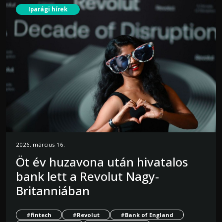
Iparági hírek
2026. március 16.
Öt év huzavona után hivatalos
bank lett a Revolut Nagy-
Britanniában
#fintech
#Revolut
#Bank of England