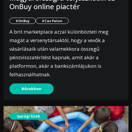
OnBuy online piactér
#OnBuy
#Cas Paton
A brit marketplace azzal különbözteti meg
magát a versenytársaktól, hogy a vevők a
vásárlásaik után valamekkora összegű
pénzvisszatérítést kapnak, amit akár a
platformon, akár a bankszámlájukon is
felhasználhatnak.
Bővebben
Iparági hírek