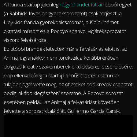
A francia startup jelenleg
négy brandet futtat
: ebből egyet
(a Rabbids Invasion gyereksorozatot) csak terjeszt, a
HeyKids francia gyerekdalcsatornát, a Kidibli német
oktatási műsort és a Pocoyo spanyol vígjátéksorozatot
viszont felvásárolta.
Ez utóbbi brandek léteztek már a felvásárlás előtt is, az
Animaj ugyanakkor nem törekszik a korábbi érában
dolgozó kreatív szakemberek elküldésére, lecserélésére,
épp ellenkezőleg: a startup a műsorok és csatornák
tulajdonjogát vette meg, az ötleteket adó kreatív csapatot
pedig inkább kiegészíteni szeretné. A Pocoyo sorozat
esetében például az Animaj a felvásárlást követően
felvette a sorozat kitalálóját, Guillermo García Carsí-t.