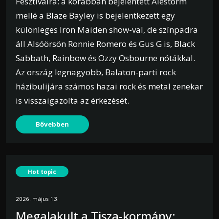
Fesztiválra: a korábban bejelentett Alestorm
mellé a Blaze Bayley is bejelentkezett egy
különleges Iron Maiden show-val, de színpadra
áll Alsóörsön Ronnie Romero és Gus G is, Black
Sabbath, Rainbow és Ozzy Osbourne nótákkal.
Az ország legnagyobb, Balaton-parti rock
házibulijára számos hazai rock és metal zenekar
is visszaigazolta az érkezését.
Bővebben
Hot topic
2026. május 13.
Megalakult a Tisza-kormány: