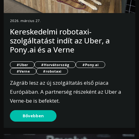
2026. március 27.
Kereskedelmi robotaxi-
szolgáltatást indít az Uber, a
Pony.ai és a Verne
#Uber
#Horvátország
#Pony.ai
#Verne
#robotaxi
Zágráb lesz az új szolgáltatás első piaca
Európában. A partnerség részeként az Uber a
Verne-be is befektet.
Bővebben