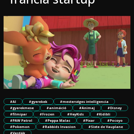
#AI
#gyerekek
#mesterséges intelligencia
#gyerekmese
#animáció
#Animaj
#Disney
#filmipar
#Frozen
#HeyKids
#Kidibli
#PAW Patrol
#Peppa Malac
#Pixar
#Pocoyo
#Pokemon
#Rabbids Invasion
#Sixte de Vauplane
#Verdák