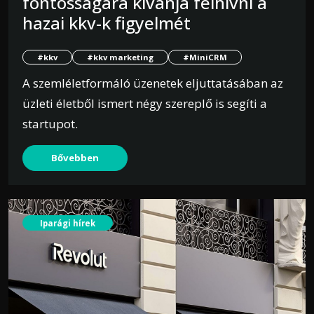
fontosságára kívánja felhívni a
hazai kkv-k figyelmét
#kkv
#kkv marketing
#MiniCRM
A szemléletformáló üzenetek eljuttatásában az
üzleti életből ismert négy szereplő is segíti a
startupot.
Bővebben
Iparági hírek