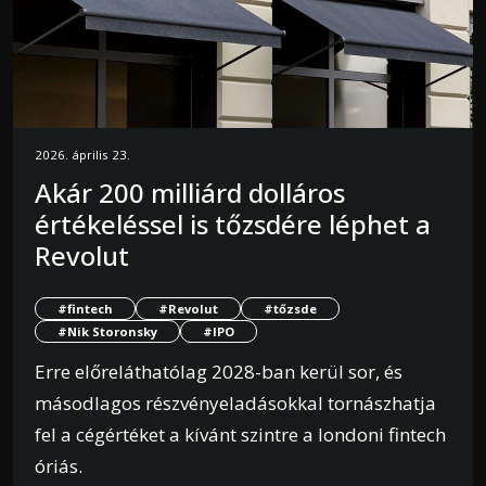
2026. április 23.
Akár 200 milliárd dolláros
értékeléssel is tőzsdére léphet a
Revolut
#fintech
#Revolut
#tőzsde
#Nik Storonsky
#IPO
Erre előreláthatólag 2028-ban kerül sor, és
másodlagos részvényeladásokkal tornászhatja
fel a cégértéket a kívánt szintre a londoni fintech
óriás.