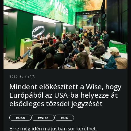
2026. április 17.
Mindent előkészített a Wise, hogy
Európából az USA-ba helyezze át
elsődleges tőzsdei jegyzését
#USA
#Wise
#UK
Erre még idén májusban sor kerülhet.