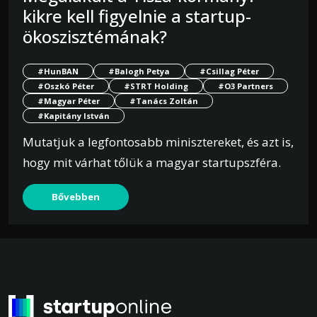
kikre kell figyelnie a startup-
ökoszisztémának?
#HunBAN
#Balogh Petya
#Csillag Péter
#Oszkó Péter
#STRT Holding
#O3 Partners
#Magyar Péter
#Tanács Zoltán
#Kapitány István
Mutatjuk a legfontosabb minisztereket, és azt is,
hogy mit várhat tőlük a magyar startupszféra.
Bővebben