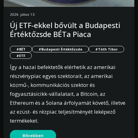
2026. július 13.
Új ETF-ekkel bővült a Budapesti
Értéktőzsde BÉTa Piaca
#BÉT
#Budapesti Értéktőzsde
#Tóth Tibor
#ETF
Így a hazai befektetők elérhetik az amerikai
részvénypiac egyes szektorait, az amerikai
közmű-, kommunikációs szektor és
fogyasztásicikk-vállalatait, a Bitcoin, az
Ethereum és a Solana árfolyamát követő, illetve
az ezüst- és rézpiac teljesítményét leképező
termékeket.
Bővebben