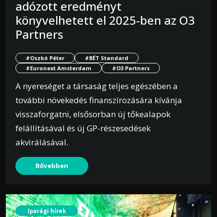
adózott eredményt
könyvelhetett el 2025-ben az O3
Partners
#Oszkó Péter
#BÉT Standard
#Euronext Amsterdam
#O3 Partners
A nyereséget a társaság teljes egészében a
további növekedés finanszírozására kívánja
visszaforgatni, elsősorban új tőkealapok
felállításával és új GP-részesedések
akvirálásával.
Bővebben
Iparági hírek