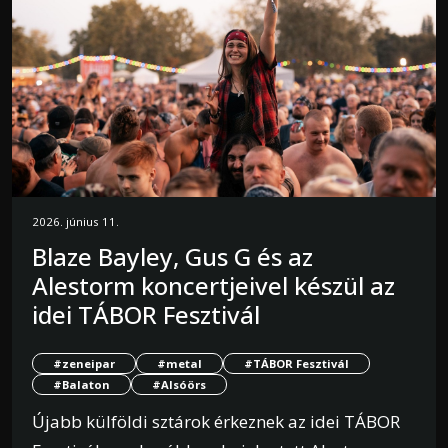
2026. június 11.
Blaze Bayley, Gus G és az
Alestorm koncertjeivel készül az
idei TÁBOR Fesztivál
#zeneipar
#metal
#TÁBOR Fesztivál
#Balaton
#Alsóörs
Újabb külföldi sztárok érkeznek az idei TÁBOR