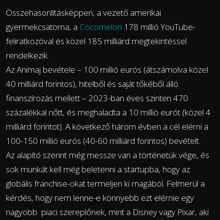
Összehasonlításképpen, a vezető amerikai
gyermekcsatorna, a
Cocomelon
178 millió YouTube-
feliratkozóval és közel 185 milliárd megtekintéssel
rendelkezik.
Az Animaj bevétele – 100 millió eurós (átszámolva közel
40 milliárd forintos), hitelből és saját tőkéből álló
finanszírozás mellett – 2023-ban éves szinten 470
százalékkal nőtt, és meghaladta a 10 millió eurót (közel 4
milliárd forintot). A következő három évben a cél elérni a
100-150 millió eurós (40-60 milliárd forintos) bevételt.
Az alapító szerint még messze van a történetük vége, és
sok munkát kell még beletenni a startupba, hogy az
globális franchise-okat termeljen ki magából. Felmerül a
kérdés, hogy nem lenne-e könnyebb ezt elérnie egy
nagyobb piaci szereplőnek, mint a Disney vagy Pixar, aki