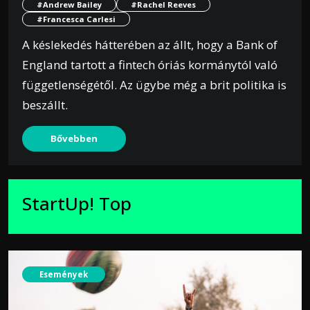
#Andrew Bailey
#Rachel Reeves
#Francesca Carlesi
A késlekedés hátterében az állt, hogy a Bank of
England tartott a fintech óriás kormánytól való
függetlenségétől. Az ügybe még a brit politika is
beszállt.
Bővebben
StartUp! Top
Események