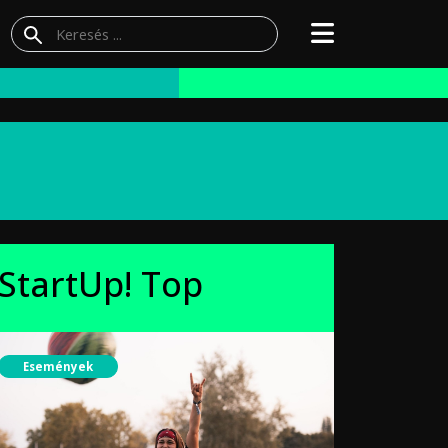
StartUp! Top
Események