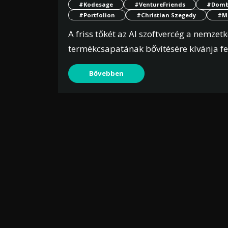
#Kodesage
#VentureFriends
#Dombi
#Portfolion
#Christian Szegedy
#Ma
A friss tőkét az AI szoftvercég a nemzet
termékcsapatának bővítésére kívánja fe
Bővebben