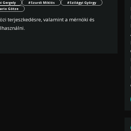
 Gergely
#Szurdi Miklós
#Szilágyi György
rio Götze
közi terjeszkedésre, valamint a mérnöki és
lhasználni.