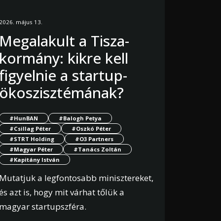
2026. május 13.
Megalakult a Tisza-
kormány: kikre kell
figyelnie a startup-
ökoszisztémának?
#HunBAN
#Balogh Petya
#Csillag Péter
#Oszkó Péter
#STRT Holding
#O3 Partners
#Magyar Péter
#Tanács Zoltán
#Kapitány István
Mutatjuk a legfontosabb minisztereket,
és azt is, hogy mit várhat tőlük a
magyar startupszféra.