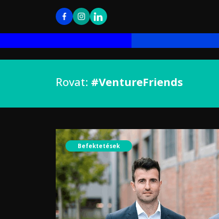
Rovat:
#VentureFriends
Befektetések