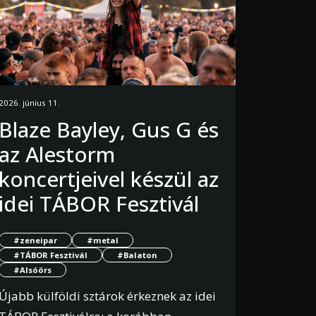
2026. június 11.
Blaze Bayley, Gus G és
az Alestorm
koncertjeivel készül az
idei TÁBOR Fesztivál
#zeneipar
#metal
#TÁBOR Fesztivál
#Balaton
#Alsóörs
Újabb külföldi sztárok érkeznek az idei