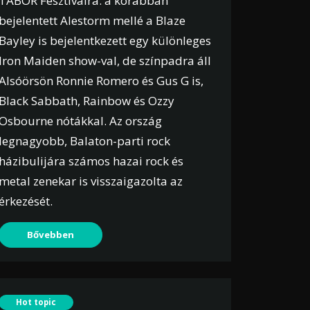
TÁBOR Fesztiválra: a korábban
bejelentett Alestorm mellé a Blaze
Bayley is bejelentkezett egy különleges
Iron Maiden show-val, de színpadra áll
Alsóörsön Ronnie Romero és Gus G is,
Black Sabbath, Rainbow és Ozzy
Osbourne nótákkal. Az ország
legnagyobb, Balaton-parti rock
házibulijára számos hazai rock és
metal zenekar is visszaigazolta az
érkezését.
Bővebben
Hot topic