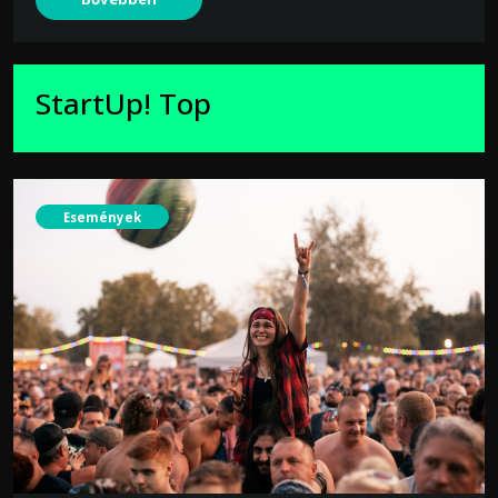
StartUp! Top
Események