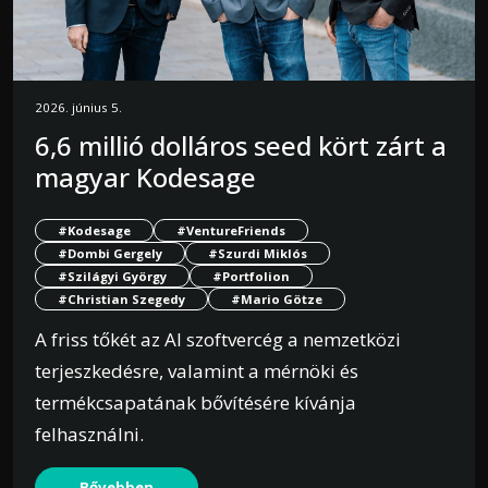
2026. június 5.
6,6 millió dolláros seed kört zárt a
magyar Kodesage
#Kodesage
#VentureFriends
#Dombi Gergely
#Szurdi Miklós
#Szilágyi György
#Portfolion
#Christian Szegedy
#Mario Götze
A friss tőkét az AI szoftvercég a nemzetközi
terjeszkedésre, valamint a mérnöki és
termékcsapatának bővítésére kívánja
felhasználni.
Bővebben