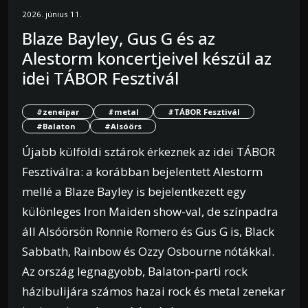
2026. június 11.
Blaze Bayley, Gus G és az
Alestorm koncertjeivel készül az
idei TÁBOR Fesztivál
#zeneipar
#metal
#TÁBOR Fesztivál
#Balaton
#Alsóörs
Újabb külföldi sztárok érkeznek az idei TÁBOR
Fesztiválra: a korábban bejelentett Alestorm
mellé a Blaze Bayley is bejelentkezett egy
különleges Iron Maiden show-val, de színpadra
áll Alsóörsön Ronnie Romero és Gus G is, Black
Sabbath, Rainbow és Ozzy Osbourne nótákkal.
Az ország legnagyobb, Balaton-parti rock
házibulijára számos hazai rock és metal zenekar