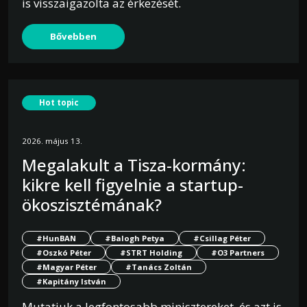
is visszaigazolta az érkezését.
Bővebben
Hot topic
2026. május 13.
Megalakult a Tisza-kormány:
kikre kell figyelnie a startup-
ökoszisztémának?
#HunBAN
#Balogh Petya
#Csillag Péter
#Oszkó Péter
#STRT Holding
#O3 Partners
#Magyar Péter
#Tanács Zoltán
#Kapitány István
Mutatjuk a legfontosabb minisztereket, és azt is,