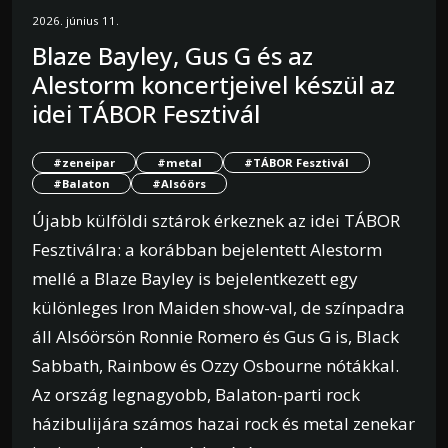
2026. június 11.
Blaze Bayley, Gus G és az
Alestorm koncertjeivel készül az
idei TÁBOR Fesztivál
#zeneipar
#metal
#TÁBOR Fesztivál
#Balaton
#Alsóörs
Újabb külföldi sztárok érkeznek az idei TÁBOR
Fesztiválra: a korábban bejelentett Alestorm
mellé a Blaze Bayley is bejelentkezett egy
különleges Iron Maiden show-val, de színpadra
áll Alsóörsön Ronnie Romero és Gus G is, Black
Sabbath, Rainbow és Ozzy Osbourne nótákkal.
Az ország legnagyobb, Balaton-parti rock
házibulijára számos hazai rock és metal zenekar