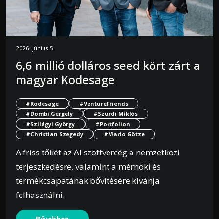
2026. június 5.
6,6 millió dolláros seed kört zárt a
magyar Kodesage
#Kodesage
#VentureFriends
#Dombi Gergely
#Szurdi Miklós
#Szilágyi György
#Portfolion
#Christian Szegedy
#Mario Götze
A friss tőkét az AI szoftvercég a nemzetközi
terjeszkedésre, valamint a mérnöki és
termékcsapatának bővítésére kívánja
felhasználni.
Bővebben