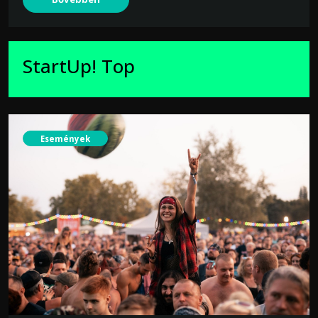
StartUp! Top
Események