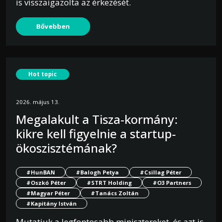
is visszaigazolta az érkezését.
Bővebben
Hot topic
2026. május 13.
Megalakult a Tisza-kormány:
kikre kell figyelnie a startup-
ökoszisztémának?
#HunBAN
#Balogh Petya
#Csillag Péter
#Oszkó Péter
#STRT Holding
#O3 Partners
#Magyar Péter
#Tanács Zoltán
#Kapitány István
Mutatjuk a legfontosabb minisztereket, és azt is,