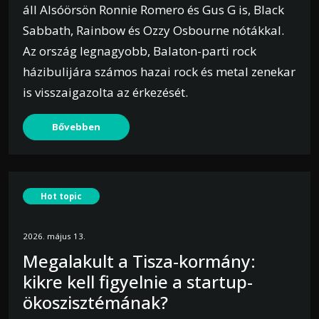
áll Alsóörsön Ronnie Romero és Gus G is, Black
Sabbath, Rainbow és Ozzy Osbourne nótákkal.
Az ország legnagyobb, Balaton-parti rock
házibulijára számos hazai rock és metal zenekar
is visszaigazolta az érkezését.
Bővebben
Hot topic
2026. május 13.
Megalakult a Tisza-kormány:
kikre kell figyelnie a startup-
ökoszisztémának?