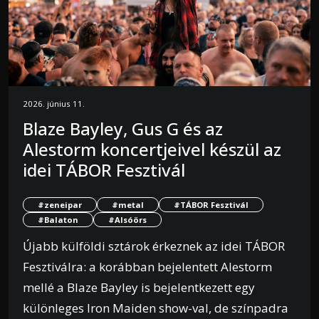
2026. június 11.
Blaze Bayley, Gus G és az
Alestorm koncertjeivel készül az
idei TÁBOR Fesztivál
#zeneipar
#metal
#TÁBOR Fesztivál
#Balaton
#Alsóörs
Újabb külföldi sztárok érkeznek az idei TÁBOR
Fesztiválra: a korábban bejelentett Alestorm
mellé a Blaze Bayley is bejelentkezett egy
különleges Iron Maiden show-val, de színpadra