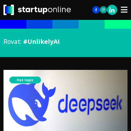
Rovat:
#UnlikelyAI
Hot topic