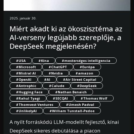
2025. január 30.
Miért akadt ki az ökoszisztéma az
AI-verseny legújabb szereplője, a
DeepSeek megjelenésén?
#USA
#Kína
#mesterséges intelligencia
#Microsoft
#ChatGPT
#Európa
#Mistral AI
#Nvidia
#amazon
#OpenAI
#AI
#Air Street Capital
#Antrophic
#Calude
#DeepSeek
#Hugging Face
#Nathan Benaich
#Rahul Tyagi
#SECQAI
#Thomas Wolf
#Thomvest Ventures
#Umesh Padval
#UnlikelyAI
#William Tunstall-Pedoe
A nyílt forráskódú LLM-modellt fejlesztő, kínai
DeepSeek sikeres debütálása a piacon