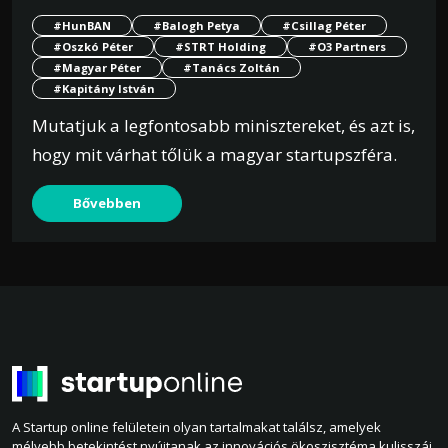
#HunBAN
#Balogh Petya
#Csillag Péter
#Oszkó Péter
#STRT Holding
#O3 Partners
#Magyar Péter
#Tanács Zoltán
#Kapitány István
Mutatjuk a legfontosabb minisztereket, és azt is,
hogy mit várhat tőlük a magyar startupszféra.
Bővebben
A Startup online felületein olyan tartalmakat találsz, amelyek
mélyebb betekintést nyújtanak az innovációs ökoszisztéma kulisszái