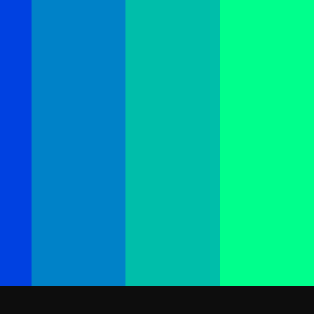
#Magyar Péter
#Tanács Zoltán
#Kapitány István
Mutatjuk a legfontosabb minisztereket,
és azt is, hogy mit várhat tőlük a
magyar startupszféra.
Bővebben