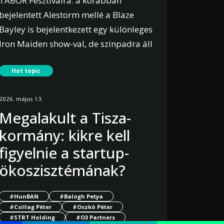
TÁBOR Fesztiválra: a korábban
bejelentett Alestorm mellé a Blaze
Bayley is bejelentkezett egy különleges
Iron Maiden show-val, de színpadra áll
Alsóörsön Ronnie Romero és Gus G is,
Hot topic
Black Sabbath, Rainbow és Ozzy
Osbourne nótákkal. Az ország
2026. május 13.
legnagyobb, Balaton-parti rock
Megalakult a Tisza-
házibulijára számos hazai rock és
kormány: kikre kell
metal zenekar is visszaigazolta az
érkezését.
figyelnie a startup-
ökoszisztémának?
Bővebben
#HunBAN
#Balogh Petya
#Csillag Péter
#Oszkó Péter
#STRT Holding
#O3 Partners