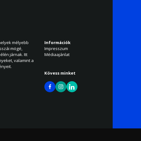
amelyek mélyebb
Információk
isszái mögé,
Impresszum
élén járnak. Itt
Médiaajánlat
nyeket, valamint a
nyeit.
Kövess minket