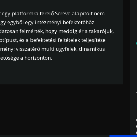
egy platformra terelő Screvo alapítóit nem
hogy egyből egy intézményi befektetőhöz
udatosan felmérték, hogy meddig ér a takarójuk,
otípust, és a befektetési feltételek teljesítése
edmény: visszatérő multi ügyfelek, dinamikus
hetősége a horizonton.