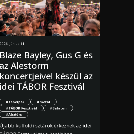
2026. június 11.
Blaze Bayley, Gus G és
az Alestorm
koncertjeivel készül az
idei TÁBOR Fesztivál
#zeneipar
#metal
#TÁBOR Fesztivál
#Balaton
#Alsóörs
Újabb külföldi sztárok érkeznek az idei