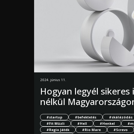
2024. június 11.
Hogyan legyél sikeres
nélkül Magyarországo
#startup
#befektetés
#skálázódás
#Fit Müzli
#Hell
#Henkel
#ma
#Regio Játék
#Rio Mare
#Screvo