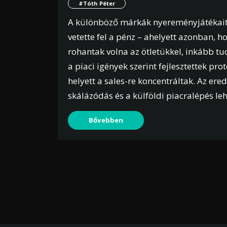
#Tóth Péter
A különböző márkák nyereményjátékait 
vetette fel a pénz – ahelyett azonban, 
rohantak volna az ötletükkel, inkább t
a piaci igények szerint fejlesztettek prot
helyett a sales-re koncentráltak. Az er
skálázódás és a külföldi piacralépés le
Bővebben