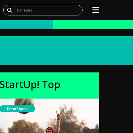
StartUp! Top
Események