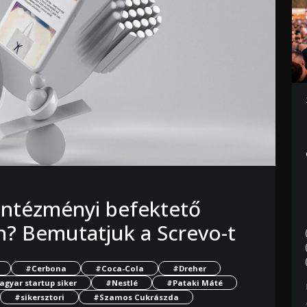
 intézményi befektető
n? Bemutatjuk a Screvo-t
#Cerbona
#Coca-Cola
#Dreher
gyar startup siker
#Nestlé
#Pataki Máté
#sikersztori
#Szamos Cukrászda