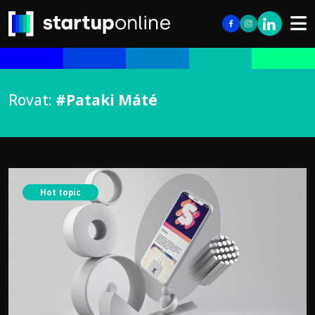
Rovat:
#Pataki Máté
Hot topic