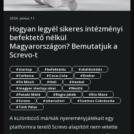
2024. június 11.
Hogyan legyél sikeres intézményi
befektető nélkül
Magyarországon? Bemutatjuk a
Screvo-t
#startup
#befektetés
#skálázódás
#Cerbona
#Coca-Cola
#Dreher
#Fit Müzli
#Hell
#Henkel
#magyar startup siker
#Nestlé
#Pataki Máté
#Regio Játék
#Rio Mare
#Screvo
#sikersztori
#Szamos Cukrászda
#Tóth Péter
A különböző márkák nyereményjátékait egy
platformra terelő Screvo alapítóit nem vetette