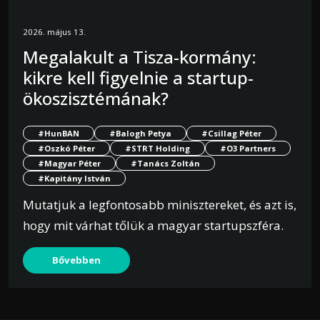
2026. május 13.
Megalakult a Tisza-kormány:
kikre kell figyelnie a startup-
ökoszisztémának?
#HunBAN
#Balogh Petya
#Csillag Péter
#Oszkó Péter
#STRT Holding
#O3 Partners
#Magyar Péter
#Tanács Zoltán
#Kapitány István
Mutatjuk a legfontosabb minisztereket, és azt is,
hogy mit várhat tőlük a magyar startupszféra.
Bővebben