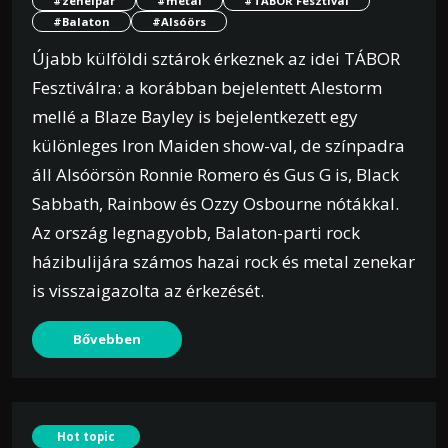
#zeneipar
#metal
#TÁBOR Fesztivál
#Balaton
#Alsóörs
Újabb külföldi sztárok érkeznek az idei TÁBOR
Fesztiválra: a korábban bejelentett Alestorm
mellé a Blaze Bayley is bejelentkezett egy
különleges Iron Maiden show-val, de színpadra
áll Alsóörsön Ronnie Romero és Gus G is, Black
Sabbath, Rainbow és Ozzy Osbourne nótákkal.
Az ország legnagyobb, Balaton-parti rock
házibulijára számos hazai rock és metal zenekar
is visszaigazolta az érkezését.
Bővebben
Hot topic