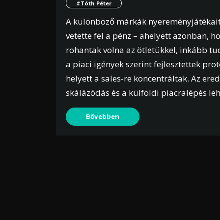
#Tóth Péter
A különböző márkák nyereményjátékait 
vetette fel a pénz – ahelyett azonban, 
rohantak volna az ötletükkel, inkább t
a piaci igények szerint fejlesztettek prot
helyett a sales-re koncentráltak. Az er
skálázódás és a külföldi piacralépés le
Bővebben