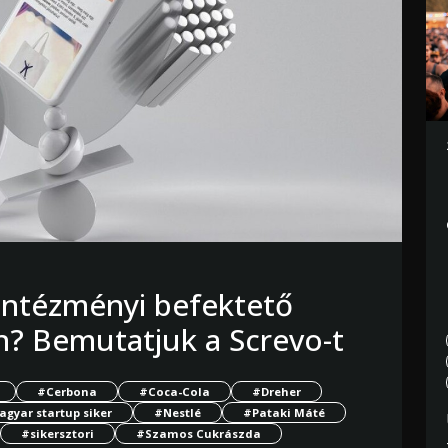
 intézményi befektető
n? Bemutatjuk a Screvo-t
#Cerbona
#Coca-Cola
#Dreher
gyar startup siker
#Nestlé
#Pataki Máté
#sikersztori
#Szamos Cukrászda