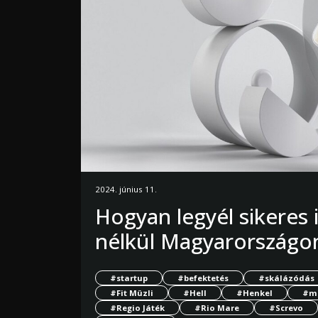
2024. június 11.
Hogyan legyél sikeres
nélkül Magyarországo
#startup
#befektetés
#skálázódás
#Fit Müzli
#Hell
#Henkel
#ma
#Regio Játék
#Rio Mare
#Screvo