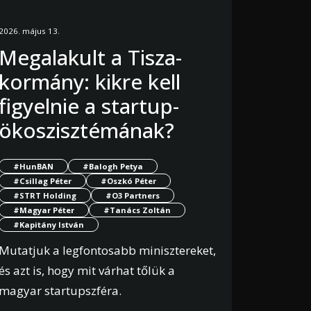
2026. május 13.
Megalakult a Tisza-
kormány: kikre kell
figyelnie a startup-
ökoszisztémának?
#HunBAN
#Balogh Petya
#Csillag Péter
#Oszkó Péter
#STRT Holding
#O3 Partners
#Magyar Péter
#Tanács Zoltán
#Kapitány István
Mutatjuk a legfontosabb minisztereket,
és azt is, hogy mit várhat tőlük a
magyar startupszféra.