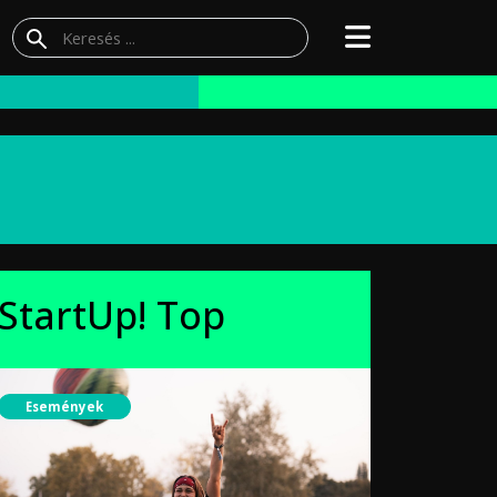
StartUp! Top
Események