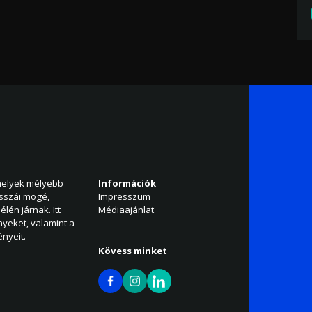
amelyek mélyebb
Információk
isszái mögé,
Impresszum
élén járnak. Itt
Médiaajánlat
nyeket, valamint a
nyeit.
Kövess minket