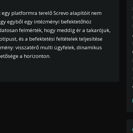
egy platformra terelő Screvo alapítóit nem
hogy egyből egy intézményi befektetőhöz
udatosan felmérték, hogy meddig ér a takarójuk,
otípust, és a befektetési feltételek teljesítése
edmény: visszatérő multi ügyfelek, dinamikus
hetősége a horizonton.