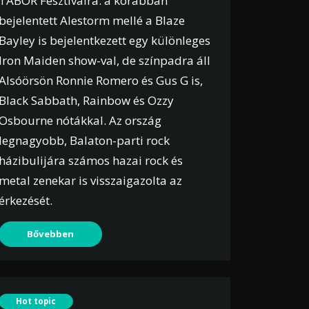
TÁBOR Fesztiválra: a korábban
bejelentett Alestorm mellé a Blaze
Bayley is bejelentkezett egy különleges
Iron Maiden show-val, de színpadra áll
Alsóörsön Ronnie Romero és Gus G is,
Black Sabbath, Rainbow és Ozzy
Osbourne nótákkal. Az ország
legnagyobb, Balaton-parti rock
házibulijára számos hazai rock és
metal zenekar is visszaigazolta az
érkezését.
Bővebben
Hot topic