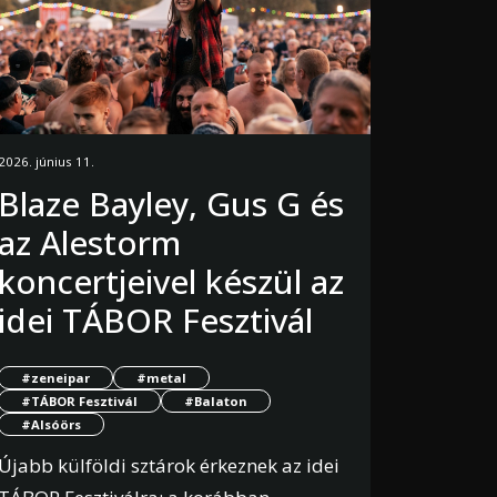
2026. június 11.
Blaze Bayley, Gus G és
az Alestorm
koncertjeivel készül az
idei TÁBOR Fesztivál
#zeneipar
#metal
#TÁBOR Fesztivál
#Balaton
#Alsóörs
Újabb külföldi sztárok érkeznek az idei