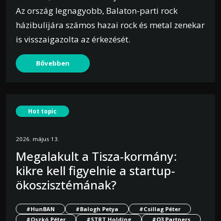
Az ország legnagyobb, Balaton-parti rock
házibulijára számos hazai rock és metal zenekar
is visszaigazolta az érkezését.
Bővebben
Hot topic
2026. május 13.
Megalakult a Tisza-kormány:
kikre kell figyelnie a startup-
ökoszisztémának?
#HunBAN
#Balogh Petya
#Csillag Péter
#Oszkó Péter
#STRT Holding
#O3 Partners