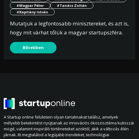
#Magyar Péter
#Tanács Zoltán
#Kapitány István
Mutatjuk a legfontosabb minisztereket, és azt is,
hogy mit várhat tőlük a magyar startupszféra.
Bővebben
A Startup online felületein olyan tartalmakat találsz, amelyek
mélyebb betekintést nyújtanak az innovációs ökoszisztéma kulisszái
mögé, valamint inspiráló történeteket azoktól, akik a változás élén
járnak. Itt megtalálod a legújabb trendeket, technológiai