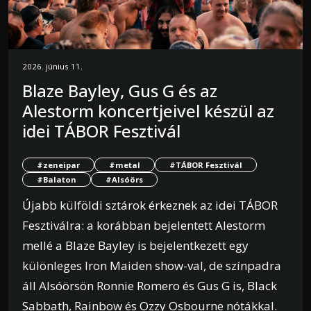
2026. június 11.
Blaze Bayley, Gus G és az
Alestorm koncertjeivel készül az
idei TÁBOR Fesztivál
#zeneipar
#metal
#TÁBOR Fesztivál
#Balaton
#Alsóörs
Újabb külföldi sztárok érkeznek az idei TÁBOR
Fesztiválra: a korábban bejelentett Alestorm
mellé a Blaze Bayley is bejelentkezett egy
különleges Iron Maiden show-val, de színpadra
áll Alsóörsön Ronnie Romero és Gus G is, Black
Sabbath, Rainbow és Ozzy Osbourne nótákkal.