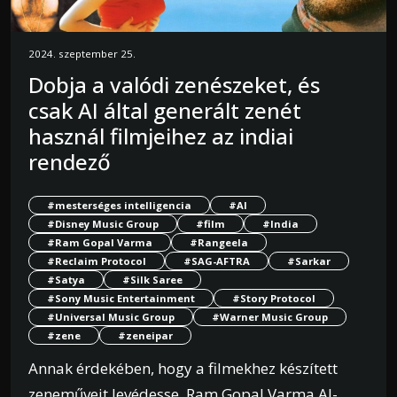
2024. szeptember 25.
Dobja a valódi zenészeket, és
csak AI által generált zenét
használ filmjeihez az indiai
rendező
#mesterséges intelligencia
#AI
#Disney Music Group
#film
#India
#Ram Gopal Varma
#Rangeela
#Reclaim Protocol
#SAG-AFTRA
#Sarkar
#Satya
#Silk Saree
#Sony Music Entertainment
#Story Protocol
#Universal Music Group
#Warner Music Group
#zene
#zeneipar
Annak érdekében, hogy a filmekhez készített
zeneműveit levédesse, Ram Gopal Varma AI-