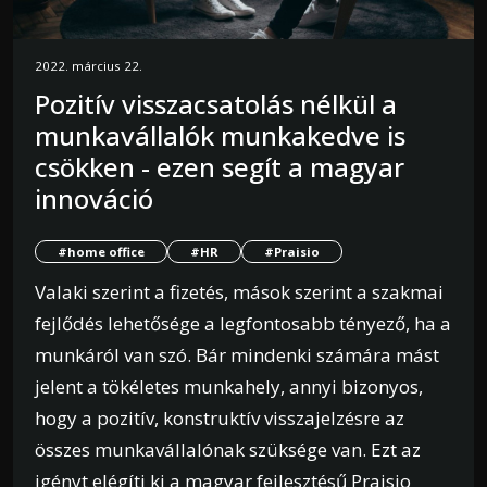
2022. március 22.
Pozitív visszacsatolás nélkül a
munkavállalók munkakedve is
csökken - ezen segít a magyar
innováció
#home office
#HR
#Praisio
Valaki szerint a fizetés, mások szerint a szakmai
fejlődés lehetősége a legfontosabb tényező, ha a
munkáról van szó. Bár mindenki számára mást
jelent a tökéletes munkahely, annyi bizonyos,
hogy a pozitív, konstruktív visszajelzésre az
összes munkavállalónak szüksége van. Ezt az
igényt elégíti ki a magyar fejlesztésű Praisio