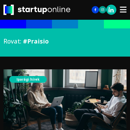
Rovat:
#Praisio
Iparági hírek