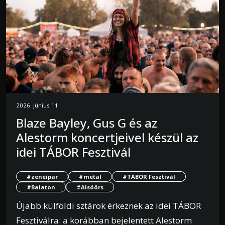
2026. június 11.
Blaze Bayley, Gus G és az
Alestorm koncertjeivel készül az
idei TÁBOR Fesztivál
#zeneipar
#metal
#TÁBOR Fesztivál
#Balaton
#Alsóörs
Újabb külföldi sztárok érkeznek az idei TÁBOR
Fesztiválra: a korábban bejelentett Alestorm