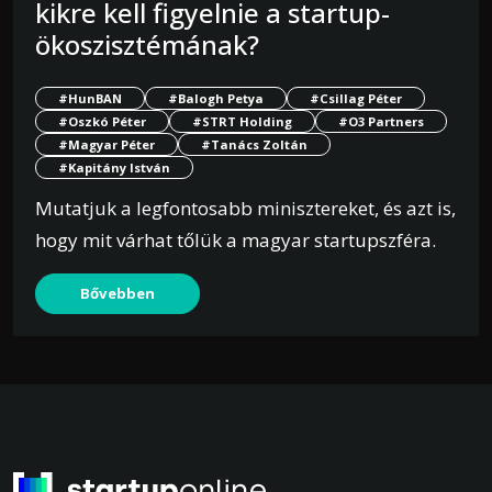
kikre kell figyelnie a startup-
ökoszisztémának?
#HunBAN
#Balogh Petya
#Csillag Péter
#Oszkó Péter
#STRT Holding
#O3 Partners
#Magyar Péter
#Tanács Zoltán
#Kapitány István
Mutatjuk a legfontosabb minisztereket, és azt is,
hogy mit várhat tőlük a magyar startupszféra.
Bővebben