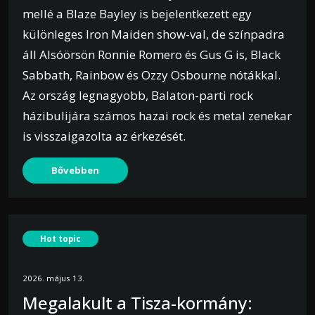
mellé a Blaze Bayley is bejelentkezett egy
különleges Iron Maiden show-val, de színpadra
áll Alsóörsön Ronnie Romero és Gus G is, Black
Sabbath, Rainbow és Ozzy Osbourne nótákkal.
Az ország legnagyobb, Balaton-parti rock
házibulijára számos hazai rock és metal zenekar
is visszaigazolta az érkezését.
Bővebben
Hot topic
2026. május 13.
Megalakult a Tisza-kormány: