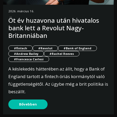
2026. március 16.
Öt év huzavona után hivatalos
bank lett a Revolut Nagy-
Britanniában
#fintech
#Revolut
#Bank of England
#Andrew Bailey
#Rachel Reeves
#Francesca Carlesi
A késlekedés hátterében az állt, hogy a Bank of
England tartott a fintech óriás kormánytól való
függetlenségétől. Az ügybe még a brit politika is
beszállt.
Bővebben