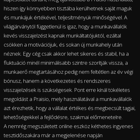
hiszen így könnyebben tisztába kerülhetnek saját maguk
és munkájuk értékével, teljesítményük minőségével. A
világjárványtól függetlenül is igaz, hogy a munkavállalók
kevés visszajelzést kapnak munkáltatójuktól, ezáltal
csökken a motivációjuk, és sokan új munkahely után
néznek. Egy cég csak akkor lehet sikeres és stabil, ha a
fluktuáció minél minimálisabb szintre szorítják vissza, a
munkaerő megtartásához pedig nem feltétlen az év végi
bónusz, hanem a következetes és rendszeres
visszajelzések is szükségesek. Pont erre kínál tökéletes
megoldást a Praisio, mely használatával a munkavállalók
azt érezhetik, hogy a vállalat értékes és megbecsült tagjai,
lehetőségekkel a fejlődésre, szakmai előmenetelre.
A nemrég megszületett online eszköz kéthetes ingyenes
tesztidőszakára már a megjelenése napján