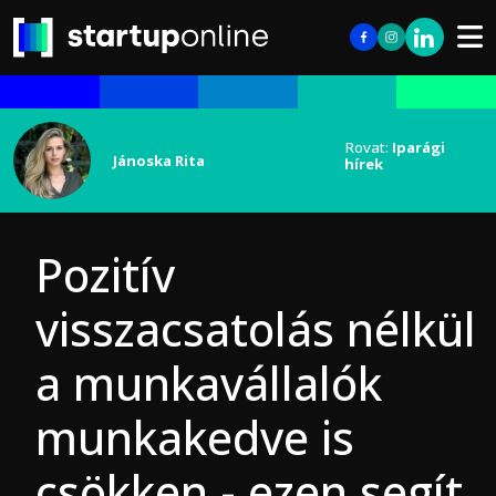
Rovat:
Iparági
Jánoska Rita
hírek
Pozitív
visszacsatolás nélkül
a munkavállalók
munkakedve is
csökken - ezen segít