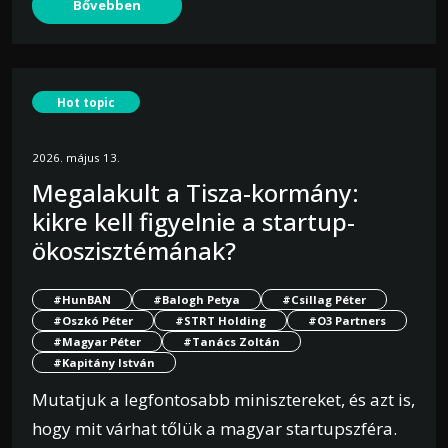
Bővebben
Hot topic
2026. május 13.
Megalakult a Tisza-kormány:
kikre kell figyelnie a startup-
ökoszisztémának?
#HunBAN
#Balogh Petya
#Csillag Péter
#Oszkó Péter
#STRT Holding
#O3 Partners
#Magyar Péter
#Tanács Zoltán
#Kapitány István
Mutatjuk a legfontosabb minisztereket, és azt is,
hogy mit várhat tőlük a magyar startupszféra.