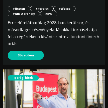
#fintech
#Revolut
#tőzsde
#Nik Storonsky
#IPO
Erre előreláthatólag 2028-ban kerül sor, és
másodlagos részvényeladásokkal tornászhatja
fel a cégértéket a kívánt szintre a londoni fintech
óriás.
Bővebben
Iparági hírek