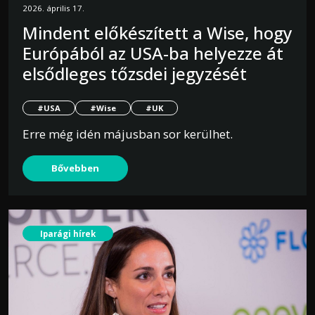
2026. április 17.
Mindent előkészített a Wise, hogy
Európából az USA-ba helyezze át
elsődleges tőzsdei jegyzését
#USA
#Wise
#UK
Erre még idén májusban sor kerülhet.
Bővebben
Iparági hírek