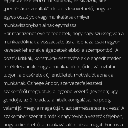
legelkötelezettebb munkatársak, és kik azok, akik
„perifériára szorultak”, de az is lekövethető, hogy az
egyes osztályok vagy munkatársak milyen
munkaviszonyban állnak egymással.
Bár már tizenöt éve felfedezték, hogy nagy szükség van a
munkaadóknak a visszacsatolásra, idehaza csak nagyon
kevesek lehetnek elégedettek ebből a szempontból. A
pozitív kritikák, konstruktív észrevételek elengedhetetlen
feltételei annak, hogy a munkaadó fejlődni, változtatni
tudjon, a dicséretek új lendületet, motivációt adnak a
munkának. Czinege Andor, szervezetfejlesztési
szakértőtől megtudtuk, a legtöbb vezető (tévesen) úgy
gondolja, az ő feladata a hibák korrigálása, ha pedig
valami jól megy a maga útján, azt természetesnek veszi. A
szakember szerint a másik nagy tévhit a vezetők fejében,
hogy a dicsérettől a munkavállaló elbízza magát. Fontos a