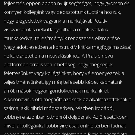
fejlesztés éppen abban nyújt segítséget, hogy gyorsan és
könnyen kollégánk vagy beosztottunk tudtára hozzuk,
hogy elégedettek vagyunk a munkájával. Pozitív
visszacsatolás nélkül lanyhulhat a munkavállalók
munkakedve, teljesítményük rendszeres elismerése
(vagy adott esetben a konstruktív kritika megfogalmazása)
nélkülözhetetlen a motiválásukhoz. A Praisio nevű
platformon arra is van lehetőség, hogy megkérjük
felettesünket vagy kollégáinkat, hogy véleményezzék a
teljesítményünket, így még teljesebb képet kaphatunk
arról, mások hogyan gondolkodnak munkánkról.
A koronavírus óta megnőtt azoknak az alkalmazottaknak a
száma, akik hibrid módszerben, részben irodából,
többnyire azonban otthonról dolgoznak. Az ő esetükben,
mivel a kollégáikkal többnyire csak online térben tudnak
kapcsolatot tartani, még ajánlottabb a Praisio használata,