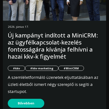
2026. június 17.
Új kampányt indított a MiniCRM:
az ügyfélkapcsolat-kezelés
fontosságára kívánja felhívni a
hazai kkv-k figyelmét
#kkv
#kkv marketing
#MiniCRM
A szemléletformáló üzenetek eljuttatásában az
üzleti életből ismert négy szereplő is segíti a
startupot.
Bővebben