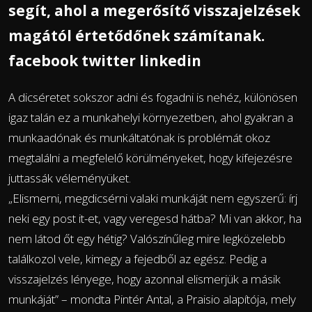
segít, ahol a megerősítő visszajelzések
magától értetődőnek számítanak.
facebook twitter linkedin
A dicséretet sokszor adni és fogadni is nehéz, különösen
igaz talán ez a munkahelyi környezetben, ahol gyakran a
munkaadónak és munkáltatónak is problémát okoz
megtalálni a megfelelő körülményeket, hogy kifejezésre
juttassák véleményüket.
„Elismerni, megdicsérni valaki munkáját nem egyszerű: írj
neki egy post it-et, vagy veregesd hátba? Mi van akkor, ha
nem látod őt egy hétig? Valószínűleg mire legközelebb
találkozol vele, kimegy a fejedből az egész. Pedig a
visszajelzés lényege, hogy azonnal elismerjük a másik
munkáját” – mondta Pintér Antal, a Praisio alapítója, mely