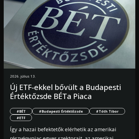
2026. július 13.
Új ETF-ekkel bővült a Budapesti
Értéktőzsde BÉTa Piaca
#BÉT
#Budapesti Értéktőzsde
#Tóth Tibor
#ETF
Így a hazai befektetők elérhetik az amerikai
részvénypiac egyes szektorait, az amerikai