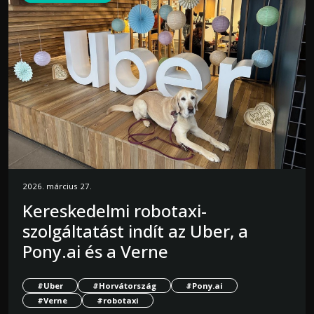
2026. március 27.
Kereskedelmi robotaxi-
szolgáltatást indít az Uber, a
Pony.ai és a Verne
#Uber
#Horvátország
#Pony.ai
#Verne
#robotaxi