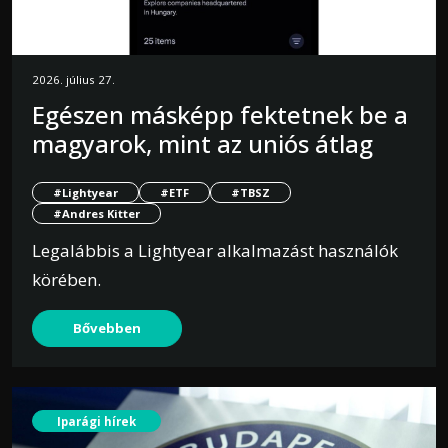
2026. július 27.
Egészen másképp fektetnek be a
magyarok, mint az uniós átlag
#Lightyear
#ETF
#TBSZ
#Andres Kitter
Legalábbis a Lightyear alkalmazást használók
körében.
Bővebben
Iparági hírek