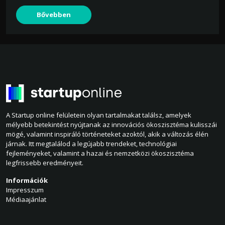
Bővebben
A Startup online felületein olyan tartalmakat találsz, amelyek
mélyebb betekintést nyújtanak az innovációs ökoszisztéma kulisszái
mögé, valamint inspiráló történeteket azoktól, akik a változás élén
járnak. Itt megtalálod a legújabb trendeket, technológiai
fejleményeket, valamint a hazai és nemzetközi ökoszisztéma
legfrissebb eredményeit.
Információk
Impresszum
Médiaajánlat