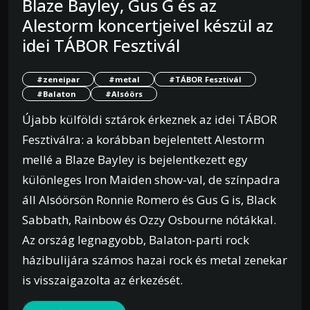
Blaze Bayley, Gus G és az
Alestorm koncertjeivel készül az
idei TÁBOR Fesztivál
#zeneipar
#metal
#TÁBOR Fesztivál
#Balaton
#Alsóörs
Újabb külföldi sztárok érkeznek az idei TÁBOR
Fesztiválra: a korábban bejelentett Alestorm
mellé a Blaze Bayley is bejelentkezett egy
különleges Iron Maiden show-val, de színpadra
áll Alsóörsön Ronnie Romero és Gus G is, Black
Sabbath, Rainbow és Ozzy Osbourne nótákkal.
Az ország legnagyobb, Balaton-parti rock
házibulijára számos hazai rock és metal zenekar
is visszaigazolta az érkezését.