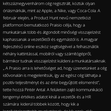
kétszáznegyvenhárom cég regisztrált, köztük olyan
óriásmárkák, mint az Apple, a Nike, vagy Coca-Cola. A
február elején, a Product Hunt nevű nemzetközi
platformon bemutatkozó Praisio célja, hogy a
munkatársak több és átgondolt minőségi visszajelzést
kaphassanak a vezetőktől és egymástól is. A magyar
fejlesztésű online eszköz segítségével a felhasználók
néhány kattintással, mobilról vagy számítógépről,
bármikor tudnak visszajelzést küldeni a munkatársaiknak.
„ A Praisio arra is lehetőséget ad, hogy üzenetünket a cég
idővonalán is megjelenítsük, így az egész cég láthatja a
pozitív teljesítményt és az érte begyűjtött elismerést”,
tette hozzá Pintér Antal. A felületen zajló kommunikáció
tengernyi értékes adatot kínál a vezetők és a HR
számára: kiderül többek között, hogy kik a