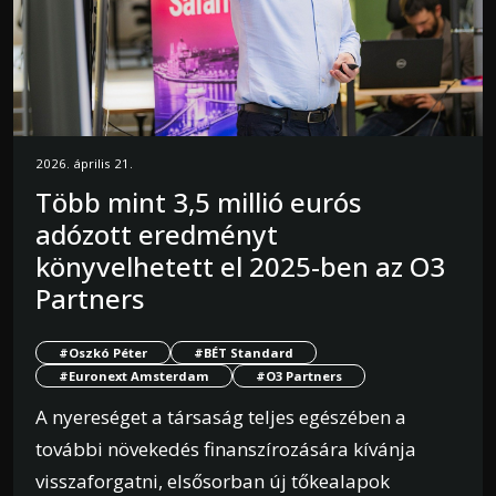
2026. április 21.
Több mint 3,5 millió eurós
adózott eredményt
könyvelhetett el 2025-ben az O3
Partners
#Oszkó Péter
#BÉT Standard
#Euronext Amsterdam
#O3 Partners
A nyereséget a társaság teljes egészében a
további növekedés finanszírozására kívánja
visszaforgatni, elsősorban új tőkealapok