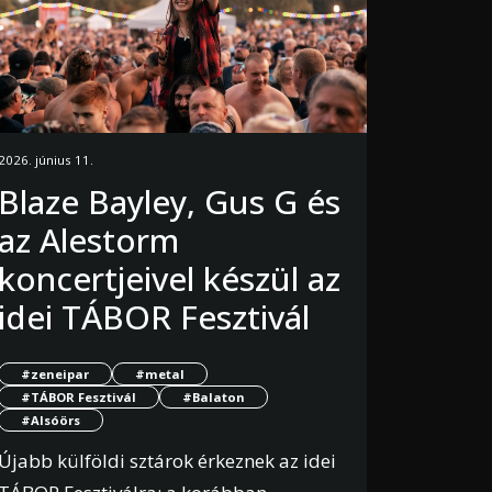
2026. június 11.
Blaze Bayley, Gus G és
az Alestorm
koncertjeivel készül az
idei TÁBOR Fesztivál
#zeneipar
#metal
#TÁBOR Fesztivál
#Balaton
#Alsóörs
Újabb külföldi sztárok érkeznek az idei