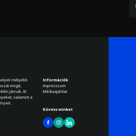
amelyek mélyebb
Információk
isszái mögé,
Impresszum
élén járnak. Itt
Médiaajánlat
nyeket, valamint a
nyeit.
Kövess minket