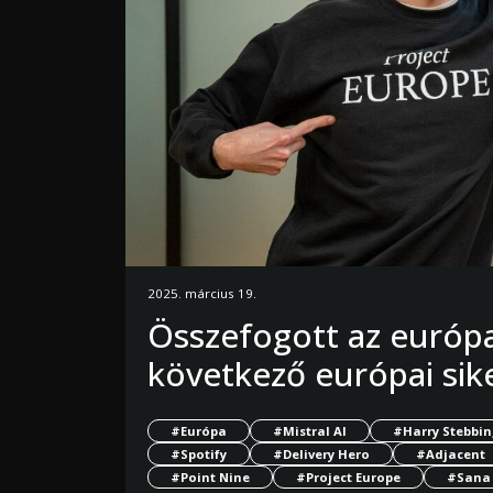
2025. március 19.
Összefogott az európa
következő európai sik
#Európa
#Mistral AI
#Harry Stebbin
#Spotify
#Delivery Hero
#Adjacent
#Point Nine
#Project Europe
#Sana 