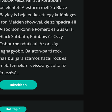
TÁBOR Fesztiválra: a korábban
bejelentett Alestorm mellé a Blaze
Bayley is bejelentkezett egy különleges
Iron Maiden show-val, de színpadra áll
Alsóörsön Ronnie Romero és Gus G is,
Black Sabbath, Rainbow és Ozzy
Osbourne nótákkal. Az ország
legnagyobb, Balaton-parti rock
házibulijára számos hazai rock és
metal zenekar is visszaigazolta az
érkezését.
Bővebben
Hot topic