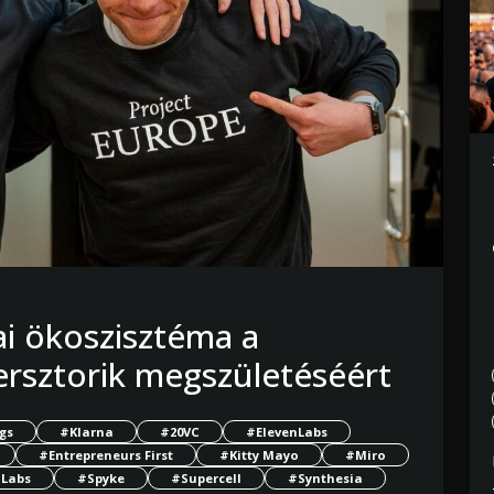
i ökoszisztéma a
ersztorik megszületéséért
gs
#Klarna
#20VC
#ElevenLabs
#Entrepreneurs First
#Kitty Mayo
#Miro
Labs
#Spyke
#Supercell
#Synthesia