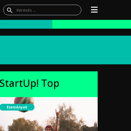
StartUp! Top
Események