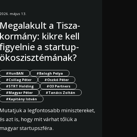
2026. május 13.
Megalakult a Tisza-
kormány: kikre kell
figyelnie a startup-
ökoszisztémának?
#HunBAN
#Balogh Petya
#Csillag Péter
#Oszkó Péter
#STRT Holding
#O3 Partners
#Magyar Péter
#Tanács Zoltán
#Kapitány István
Mutatjuk a legfontosabb minisztereket,
és azt is, hogy mit várhat tőlük a
magyar startupszféra.