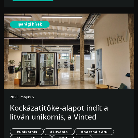
Iparági hírek
2025. május 6.
Kockázatitőke-alapot indít a
litván unikornis, a Vinted
#unikornis
#Litvánia
#használt áru