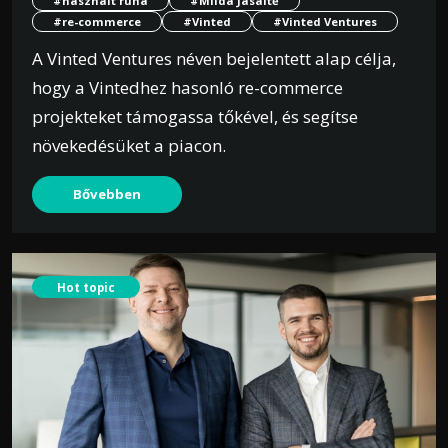
#használt ruha
#Milda Jasaitė
#re-commerce
#Vinted
#Vinted Ventures
A Vinted Ventures néven bejelentett alap célja,
hogy a Vintedhez hasonló re-commerce
projekteket támogassa tőkével, és segítse
növekedésüket a piacon.
Bővebben
Hot topic