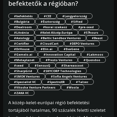
befektetők a régióban?
#befektetés
#CEE
#Lengyelország
#Bulgária
#Észtország
#Sifted
#Dealroom
#korai szakasz
#pre-seed
#Litvánia
#Kelet-Közép-Európa
#57hours
#Axiology
#Baltic Sandbox Ventures
#Beast
#Certifier
#CloudCart
#DEPO Ventures
#DrHouse
#Elin.ai
#EvaGene
#Gemelo.ai
#Innovation Capital
#Lakmoos
#Metaplanet
#Presto Ventures
#Quendoo
#seed
#SensusQ
#Shareascoot
#SharpGrid
#SKYCORP Technologies
#SMOK Ventures
#Sofia Angels Ventures
#Specialist VC
#SpectreXR
#Talsec
#Vitosha Venture Partners
#Woola
#ZAKA VC
A közép-kelet-európai régió befektetési
tortájából hatalmas, 90 százalék feletti szeletet