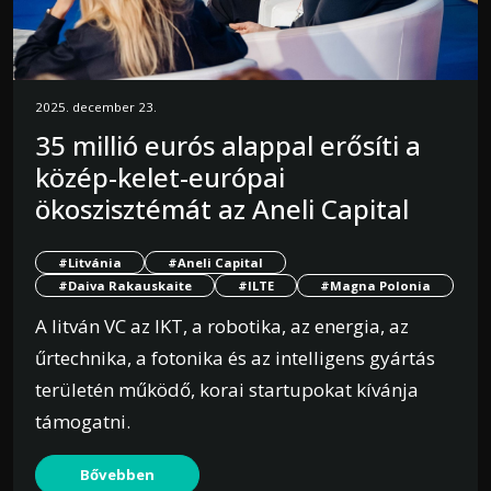
2025. december 23.
35 millió eurós alappal erősíti a
közép-kelet-európai
ökoszisztémát az Aneli Capital
#Litvánia
#Aneli Capital
#Daiva Rakauskaite
#ILTE
#Magna Polonia
A litván VC az IKT, a robotika, az energia, az
űrtechnika, a fotonika és az intelligens gyártás
területén működő, korai startupokat kívánja
támogatni.
Bővebben