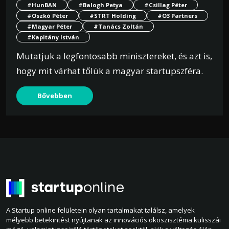
#HunBAN
#Balogh Petya
#Csillag Péter
#Oszkó Péter
#STRT Holding
#O3 Partners
#Magyar Péter
#Tanács Zoltán
#Kapitány István
Mutatjuk a legfontosabb minisztereket, és azt is,
hogy mit várhat tőlük a magyar startupszféra.
Bővebben
A Startup online felületein olyan tartalmakat találsz, amelyek
mélyebb betekintést nyújtanak az innovációs ökoszisztéma kulisszái