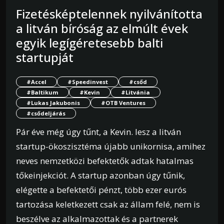
Fizetésképtelennek nyilvánította
a litván bíróság az elmúlt évek
egyik legígéretesebb balti
startupját
#Accel
#Speedinvest
#csőd
#Baltikum
#Kevin
#Litvánia
#Lukas Jakubonis
#OTB Ventures
#csődeljárás
Pár éve még úgy tűnt, a Kevin. lesz a litván
startup-ökoszisztéma újabb unikornisa, amihez
neves nemzetközi befektetők adtak hatalmas
tőkeinjekciót. A startup azonban úgy tűnik,
elégette a befektetői pénzt, több ezer eurós
tartozása keletkezett csak az állam felé, nem is
beszélve az alkalmazottak és a partnerek