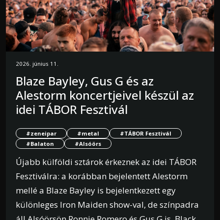
2026. június 11.
Blaze Bayley, Gus G és az
Alestorm koncertjeivel készül az
idei TÁBOR Fesztivál
#zeneipar
#metal
#TÁBOR Fesztivál
#Balaton
#Alsóörs
Újabb külföldi sztárok érkeznek az idei TÁBOR
Fesztiválra: a korábban bejelentett Alestorm
mellé a Blaze Bayley is bejelentkezett egy
különleges Iron Maiden show-val, de színpadra
áll Alsóörsön Ronnie Romero és Gus G is, Black