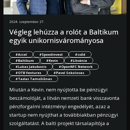
2024. szeptember 27.
Végleg lehúzza a rolót a Baltikum
egyik unikornisvárományosa
#Accel
#Speedinvest
#csőd
#Baltikum
#Kevin
#Litvánia
#Lukas Jakubonis
#OpenNFC Network
#OTB Ventures
#Pavel Sokolovas
#Tadas Tamošiūnas
Miután a Kevin. nem nyújtotta be pénzügyi
beszámolóját, a litván nemzeti bank visszavonta
pénzforgalmi intézményi engedélyét, azaz a
startup nem nyújthat a továbbiakban pénzügyi
szolgáltatást. A balti projekt társalapítója a