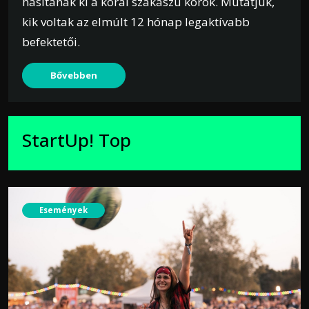
hasítanak ki a korai szakaszú körök. Mutatjuk,
kik voltak az elmúlt 12 hónap legaktívabb
befektetői.
Bővebben
StartUp! Top
Események