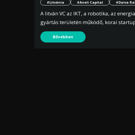
#Litvánia
#Aneli Capital
#Daiva Ra
A litván VC az IKT, a robotika, az energia
gyártás területén működő, korai startu
Bővebben