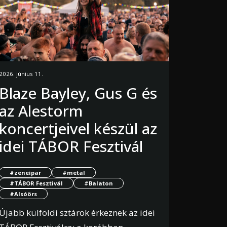
2026. június 11.
Blaze Bayley, Gus G és
az Alestorm
koncertjeivel készül az
idei TÁBOR Fesztivál
#zeneipar
#metal
#TÁBOR Fesztivál
#Balaton
#Alsóörs
Újabb külföldi sztárok érkeznek az idei