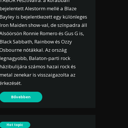
TÁBOR Fesztiválra: a korábban
bejelentett Alestorm mellé a Blaze
Bayley is bejelentkezett egy különleges
Iron Maiden show-val, de színpadra áll
Alsóörsön Ronnie Romero és Gus G is,
Black Sabbath, Rainbow és Ozzy
Osbourne nótákkal. Az ország
legnagyobb, Balaton-parti rock
házibulijára számos hazai rock és
metal zenekar is visszaigazolta az
érkezését.
Bővebben
Hot topic