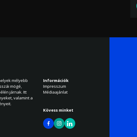
amelyek mélyebb
Információk
isszái mögé,
Impresszum
élén járnak. Itt
Médiaajánlat
nyeket, valamint a
nyeit.
Kövess minket