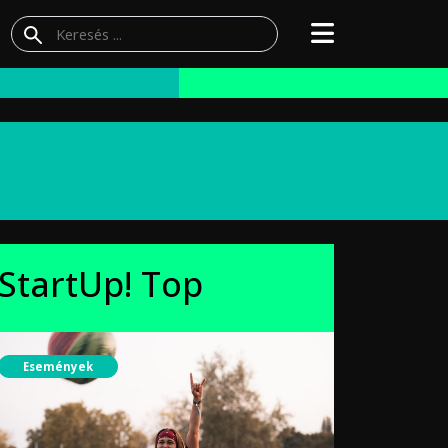
StartUp! Top
Események