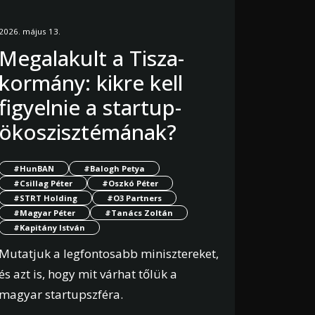
2026. május 13.
Megalakult a Tisza-
kormány: kikre kell
figyelnie a startup-
ökoszisztémának?
#HunBAN
#Balogh Petya
#Csillag Péter
#Oszkó Péter
#STRT Holding
#O3 Partners
#Magyar Péter
#Tanács Zoltán
#Kapitány István
Mutatjuk a legfontosabb minisztereket,
és azt is, hogy mit várhat tőlük a
magyar startupszféra.