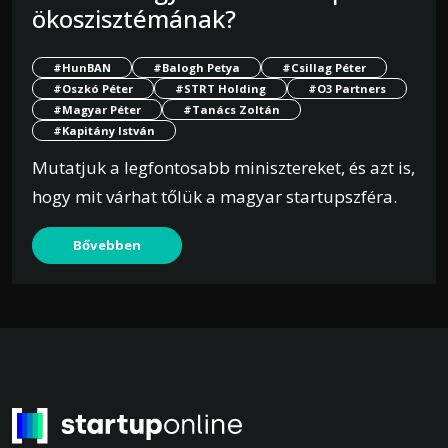
ökoszisztémának?
#HunBAN
#Balogh Petya
#Csillag Péter
#Oszkó Péter
#STRT Holding
#O3 Partners
#Magyar Péter
#Tanács Zoltán
#Kapitány István
Mutatjuk a legfontosabb minisztereket, és azt is,
hogy mit várhat tőlük a magyar startupszféra.
Bővebben