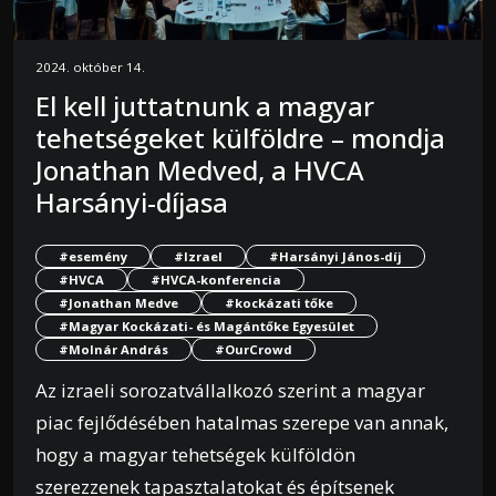
2024. október 14.
El kell juttatnunk a magyar
tehetségeket külföldre – mondja
Jonathan Medved, a HVCA
Harsányi-díjasa
#esemény
#Izrael
#Harsányi János-díj
#HVCA
#HVCA-konferencia
#Jonathan Medve
#kockázati tőke
#Magyar Kockázati- és Magántőke Egyesület
#Molnár András
#OurCrowd
Az izraeli sorozatvállalkozó szerint a magyar
piac fejlődésében hatalmas szerepe van annak,
hogy a magyar tehetségek külföldön
szerezzenek tapasztalatokat és építsenek