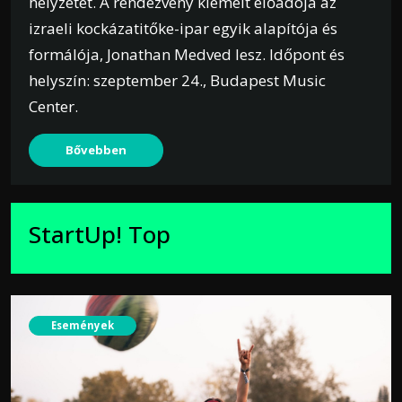
helyzetét. A rendezvény kiemelt előadója az
izraeli kockázatitőke-ipar egyik alapítója és
formálója, Jonathan Medved lesz. Időpont és
helyszín: szeptember 24., Budapest Music
Center.
Bővebben
StartUp! Top
Események