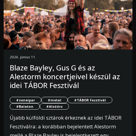
2026. június 11.
Blaze Bayley, Gus G és az
Alestorm koncertjeivel készül az
idei TÁBOR Fesztivál
#zeneipar
#metal
#TÁBOR Fesztivál
#Balaton
#Alsóörs
Újabb külföldi sztárok érkeznek az idei TÁBOR
Fesztiválra: a korábban bejelentett Alestorm
mellé a Blaze Bayley is bejelentkezett egy