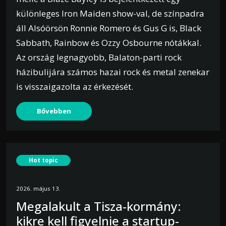
különleges Iron Maiden show-val, de színpadra
áll Alsóörsön Ronnie Romero és Gus G is, Black
Sabbath, Rainbow és Ozzy Osbourne nótákkal.
Az ország legnagyobb, Balaton-parti rock
házibulijára számos hazai rock és metal zenekar
is visszaigazolta az érkezését.
Bővebben
Hot topic
2026. május 13.
Megalakult a Tisza-kormány:
kikre kell figyelnie a startup-