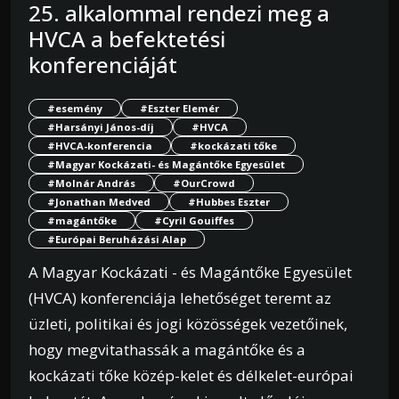
25. alkalommal rendezi meg a
HVCA a befektetési
konferenciáját
#esemény
#Eszter Elemér
#Harsányi János-díj
#HVCA
#HVCA-konferencia
#kockázati tőke
#Magyar Kockázati- és Magántőke Egyesület
#Molnár András
#OurCrowd
#Jonathan Medved
#Hubbes Eszter
#magántőke
#Cyril Gouiffes
#Európai Beruházási Alap
A Magyar Kockázati - és Magántőke Egyesület
(HVCA) konferenciája lehetőséget teremt az
üzleti, politikai és jogi közösségek vezetőinek,
hogy megvitathassák a magántőke és a
kockázati tőke közép-kelet és délkelet-európai