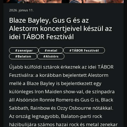
2026. június 11.
Blaze Bayley, Gus G és az
Alestorm koncertjeivel készül az
idei TÁBOR Fesztivál
#zeneipar
#metal
#TÁBOR Fesztivál
#Balaton
#Alsóörs
Újabb külföldi sztárok érkeznek az idei TÁBOR
Fesztiválra: a korábban bejelentett Alestorm
mellé a Blaze Bayley is bejelentkezett egy
különleges Iron Maiden show-val, de színpadra
áll Alsóörsön Ronnie Romero és Gus G is, Black
Sabbath, Rainbow és Ozzy Osbourne nótákkal.
Az ország legnagyobb, Balaton-parti rock
házibulijára számos hazai rock és metal zenekar