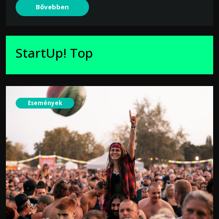
Bővebben
StartUp! Top
Események