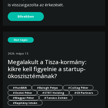
is visszaigazolta az érkezését.
Bővebben
Hot topic
2026. május 13.
Megalakult a Tisza-kormány:
kikre kell figyelnie a startup-
ökoszisztémának?
#HunBAN
#Balogh Petya
#Csillag Péter
#Oszkó Péter
#STRT Holding
#O3 Partners
#Magyar Péter
#Tanács Zoltán
#Kapitány István