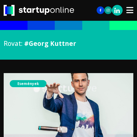
Rovat:
#Georg Kuttner
Események