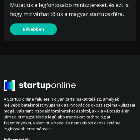
Mutatjuk a legfontosabb minisztereket, és azt is,
hogy mit várhat tőlük a magyar startupszféra.
Bővebben
A Startup online felületein olyan tartalmakat találsz, amelyek
mélyebb betekintést nyújtanak az innovációs ökoszisztéma kulisszái
mögé, valamint inspiráló történeteket azoktól, akik a változás élén
járnak. Itt megtalálod a legújabb trendeket, technológiai
fejleményeket, valamint a hazai és nemzetközi ökoszisztéma
legfrissebb eredményeit.
Információk