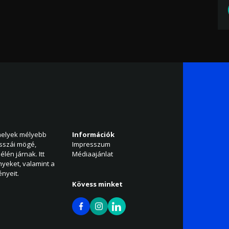
amelyek mélyebb
Információk
isszái mögé,
Impresszum
élén járnak. Itt
Médiaajánlat
nyeket, valamint a
nyeit.
Kövess minket