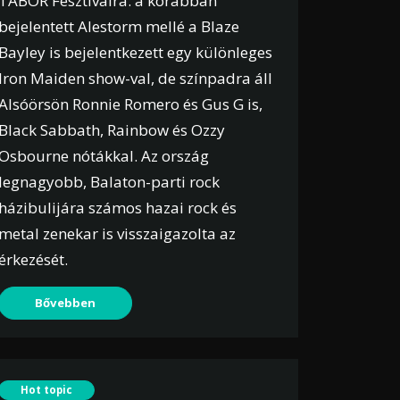
TÁBOR Fesztiválra: a korábban
bejelentett Alestorm mellé a Blaze
Bayley is bejelentkezett egy különleges
Iron Maiden show-val, de színpadra áll
Alsóörsön Ronnie Romero és Gus G is,
Black Sabbath, Rainbow és Ozzy
Osbourne nótákkal. Az ország
legnagyobb, Balaton-parti rock
házibulijára számos hazai rock és
metal zenekar is visszaigazolta az
érkezését.
Bővebben
Hot topic