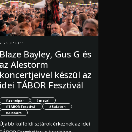
2026. június 11.
Blaze Bayley, Gus G és
az Alestorm
koncertjeivel készül az
idei TÁBOR Fesztivál
#zeneipar
#metal
#TÁBOR Fesztivál
#Balaton
#Alsóörs
Újabb külföldi sztárok érkeznek az idei