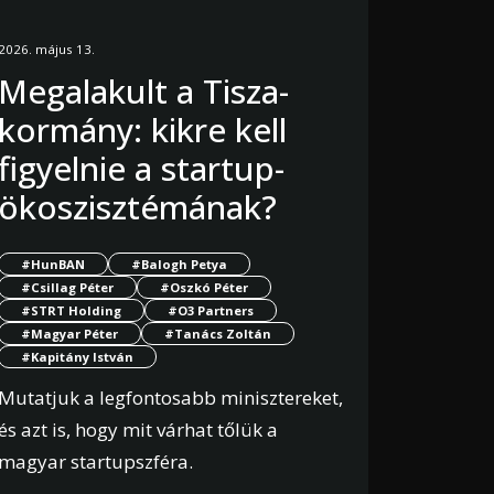
2026. május 13.
Megalakult a Tisza-
kormány: kikre kell
figyelnie a startup-
ökoszisztémának?
#HunBAN
#Balogh Petya
#Csillag Péter
#Oszkó Péter
#STRT Holding
#O3 Partners
#Magyar Péter
#Tanács Zoltán
#Kapitány István
Mutatjuk a legfontosabb minisztereket,
és azt is, hogy mit várhat tőlük a
magyar startupszféra.