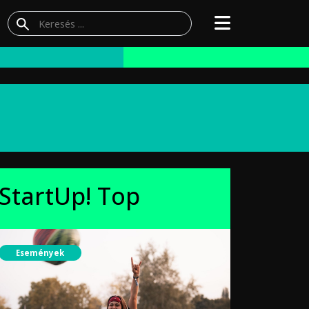
StartUp! Top
Események