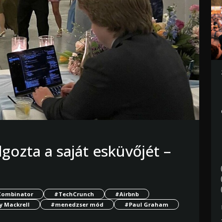
lgozta a saját esküvőjét –
Combinator
#TechCrunch
#Airbnb
y Mackrell
#menedzser mód
#Paul Graham