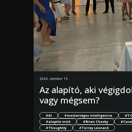
2024. október 15.
Az alapító, aki végigdo
vagy mégsem?
#AI
#mesterséges intelligencia
#Y 
#alapító mód
#Brian Chesky
#Case
#Thoughtly
#Torrey Leonard