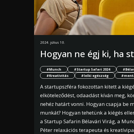
2024. július 10.
Hogyan ne égj ki, ha s
#Munch
#Startup Safari 2024
#Bélav
#Kreativitás
#lelki egészség
#mentá
A startupszféra fokozottan kitett a kié
elköteleződést, odaadást kíván meg, kö
nehéz határt vonni. Hogyan csapja be 
munkát? Hogyan tehetünk a kiégés ellen 
a Startup Safarin Bélavári Virág, a M
Péter relaxációs terapeuta és kreatívipa