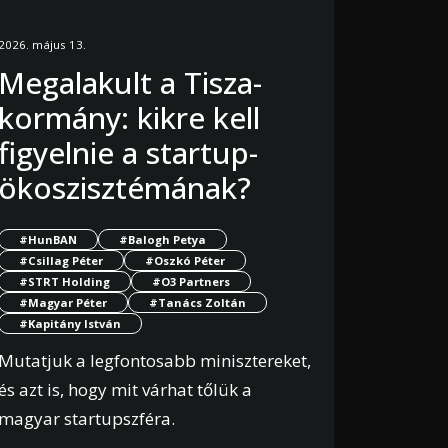
2026. május 13.
Megalakult a Tisza-
kormány: kikre kell
figyelnie a startup-
ökoszisztémának?
#HunBAN
#Balogh Petya
#Csillag Péter
#Oszkó Péter
#STRT Holding
#O3 Partners
#Magyar Péter
#Tanács Zoltán
#Kapitány István
Mutatjuk a legfontosabb minisztereket,
és azt is, hogy mit várhat tőlük a
magyar startupszféra.