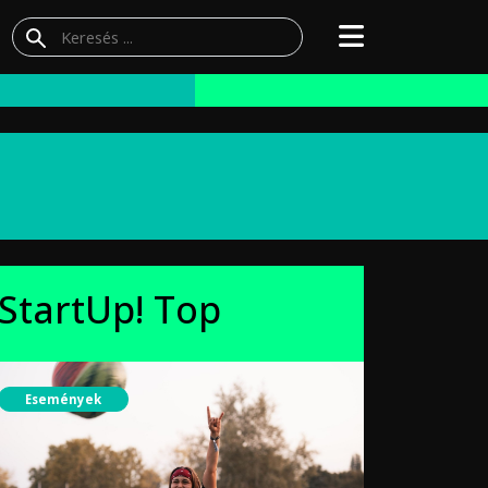
StartUp! Top
Események