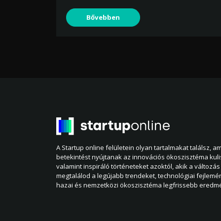
Bővebben
A Startup online felületein olyan tartalmakat találsz, 
betekintést nyújtanak az innovációs ökoszisztéma kul
valamint inspiráló történeteket azoktól, akik a változás 
megtalálod a legújabb trendeket, technológiai fejlemé
hazai és nemzetközi ökoszisztéma legfrissebb eredmé