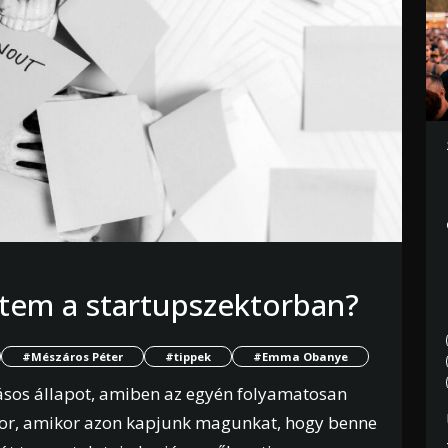
gtem a startupszektorban?
#Mészáros Péter
#tippek
#Emma Obanye
gásos állapot, amiben az egyén folyamatosan
akkor, amikor azon kapjunk magunkat, hogy benne