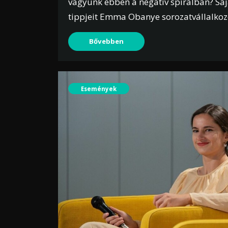
vagyunk ebben a negatív spirálban? Sajá
tippjeit Emma Obanye sorozatvállalkoz
Bővebben
Események