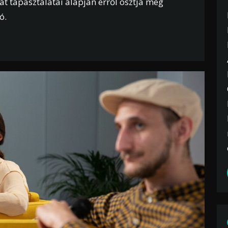
t tapasztalatai alapján erről osztja meg
ó.