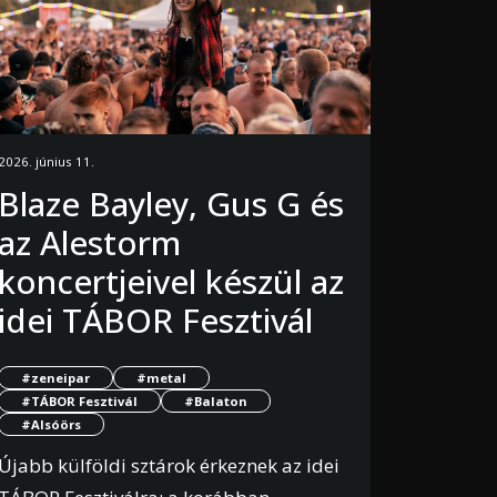
2026. június 11.
Blaze Bayley, Gus G és
az Alestorm
koncertjeivel készül az
idei TÁBOR Fesztivál
#zeneipar
#metal
#TÁBOR Fesztivál
#Balaton
#Alsóörs
Újabb külföldi sztárok érkeznek az idei