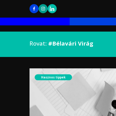
Rovat:
#Bélavári Virág
Hasznos tippek