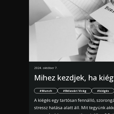
2024. október 7.
Mihez kezdjek, ha kié
#Munch
#Bélavári Virág
#kiégés
A kiégés egy tartósan fennálló, szoron
stressz hatása alatt áll. Mit tegyünk 