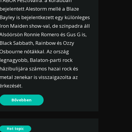
TÁBOR Fesztiválra: a korábban
bejelentett Alestorm mellé a Blaze
Bayley is bejelentkezett egy különleges
Iron Maiden show-val, de színpadra áll
Alsóörsön Ronnie Romero és Gus G is,
Black Sabbath, Rainbow és Ozzy
Osbourne nótákkal. Az ország
legnagyobb, Balaton-parti rock
házibulijára számos hazai rock és
metal zenekar is visszaigazolta az
érkezését.
Bővebben
Hot topic