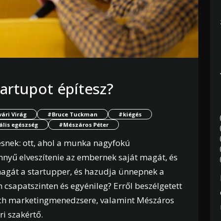
tartupot építesz?
ári Virág
#Bruce Tuckman
#kiégés
lis egészség
#Mészáros Péter
gésnek: ott, ahol a munka nagyfokú
nnyű elveszítenie az embernek saját magát, és
magát a startupper, és hazudja ünnepnek a
csapatszinten és egyénileg? Erről beszélgetett
unch marketingmenedzsere, valamint Mészáros
ri szakértő.