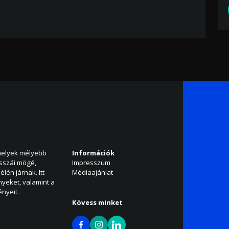
amelyek mélyebb
Információk
isszái mögé,
Impresszum
élén járnak. Itt
Médiaajánlat
nyeket, valamint a
nyeit.
Kövess minket