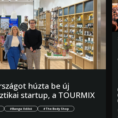
szágot húzta be új
sztikai startup, a TOURMIX
#Banga Ildikó
#The Body Shop