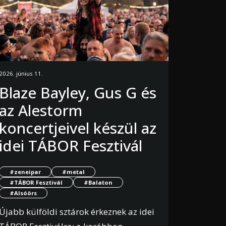
2026. június 11.
Blaze Bayley, Gus G és
az Alestorm
koncertjeivel készül az
idei TÁBOR Fesztivál
#zeneipar
#metal
#TÁBOR Fesztivál
#Balaton
#Alsóörs
Újabb külföldi sztárok érkeznek az idei