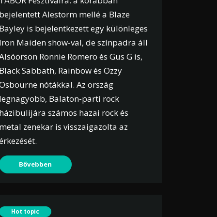
TÁBOR Fesztiválra: a korábban
bejelentett Alestorm mellé a Blaze
Bayley is bejelentkezett egy különleges
Iron Maiden show-val, de színpadra áll
Alsóörsön Ronnie Romero és Gus G is,
Black Sabbath, Rainbow és Ozzy
Osbourne nótákkal. Az ország
legnagyobb, Balaton-parti rock
házibulijára számos hazai rock és
metal zenekar is visszaigazolta az
érkezését.
Bővebben
Hot topic