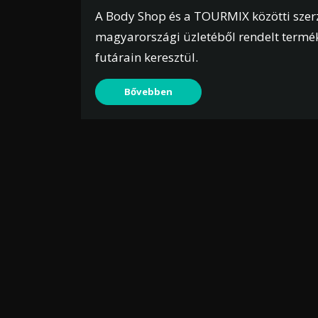
A Body Shop és a TOURMIX közötti szer
magyarországi üzletéből rendelt terméke
futárain keresztül.
Bővebben