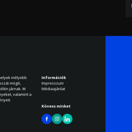
amelyek mélyebb
Információk
isszái mögé,
Impresszum
élén járnak. Itt
Médiaajánlat
nyeket, valamint a
nyeit.
Kövess minket