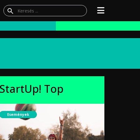
StartUp! Top
Események