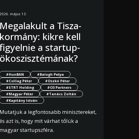
2026. május 13.
Megalakult a Tisza-
kormány: kikre kell
figyelnie a startup-
ökoszisztémának?
#HunBAN
#Balogh Petya
#Csillag Péter
#Oszkó Péter
#STRT Holding
#O3 Partners
#Magyar Péter
#Tanács Zoltán
#Kapitány István
Mutatjuk a legfontosabb minisztereket,
és azt is, hogy mit várhat tőlük a
magyar startupszféra.