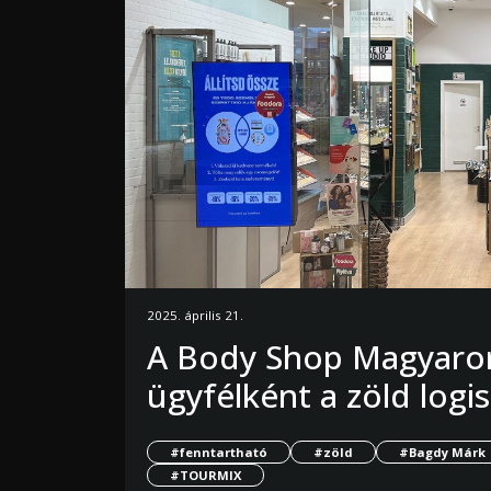
2025. április 21.
A Body Shop Magyaror
ügyfélként a zöld logi
#fenntartható
#zöld
#Bagdy Márk
#TOURMIX