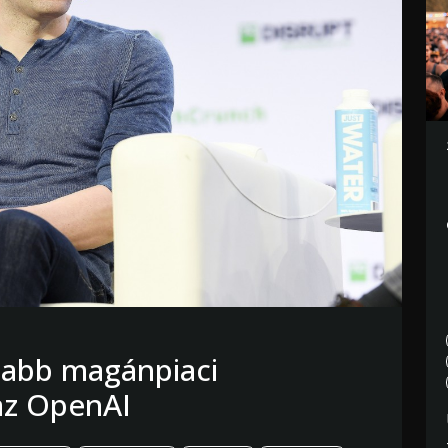
sabb magánpiaci
az OpenAI