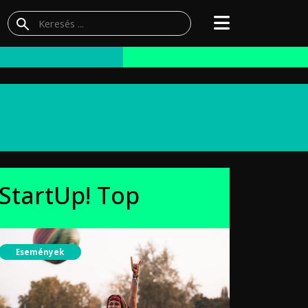
StartUp! Top
Események