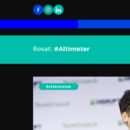
Rovat:
#Altimeter
Befektetések