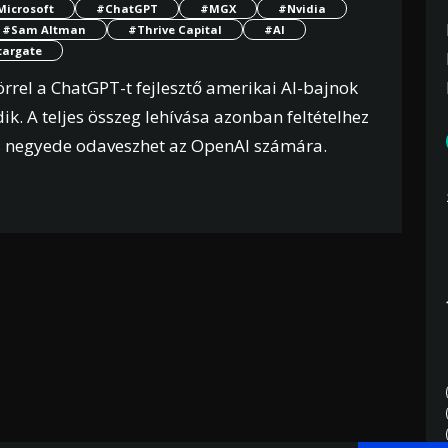
Microsoft
#ChatGPT
#MGX
#Nvidia
#Sam Altman
#Thrive Capital
#AI
targate
körrel a ChatGPT-t fejlesztő amerikai AI-bajnok
ik. A teljes összeg lehívása azonban feltételhez
tés negyede odaveszhet az OpenAI számára.