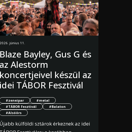
2026. június 11.
Blaze Bayley, Gus G és
az Alestorm
koncertjeivel készül az
idei TÁBOR Fesztivál
#zeneipar
#metal
#TÁBOR Fesztivál
#Balaton
#Alsóörs
Újabb külföldi sztárok érkeznek az idei