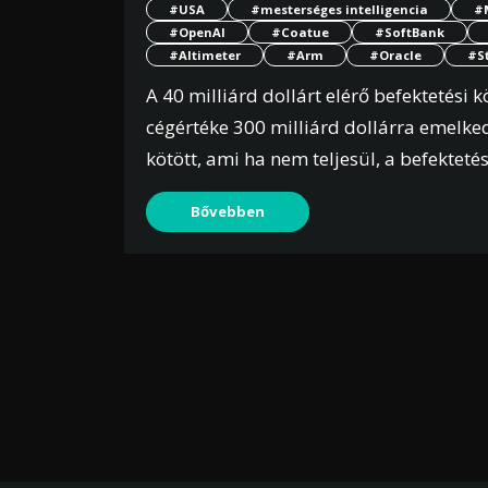
#USA
#mesterséges intelligencia
#
#OpenAI
#Coatue
#SoftBank
#Altimeter
#Arm
#Oracle
#S
A 40 milliárd dollárt elérő befektetési 
cégértéke 300 milliárd dollárra emelked
kötött, ami ha nem teljesül, a befekte
Bővebben