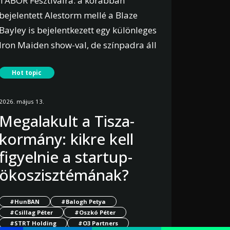
TÁBOR Fesztiválra: a korábban
bejelentett Alestorm mellé a Blaze
Bayley is bejelentkezett egy különleges
Iron Maiden show-val, de színpadra áll
Alsóörsön Ronnie Romero és Gus G is,
Hot topic
Black Sabbath, Rainbow és Ozzy
Osbourne nótákkal. Az ország
2026. május 13.
legnagyobb, Balaton-parti rock
Megalakult a Tisza-
házibulijára számos hazai rock és
kormány: kikre kell
metal zenekar is visszaigazolta az
érkezését.
figyelnie a startup-
ökoszisztémának?
Bővebben
#HunBAN
#Balogh Petya
#Csillag Péter
#Oszkó Péter
#STRT Holding
#O3 Partners