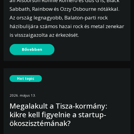
áll Alsóörsön Ronnie Romero és Gus G is, Black
Sabbath, Rainbow és Ozzy Osbourne nótákkal.
Az ország legnagyobb, Balaton-parti rock
házibulijára számos hazai rock és metal zenekar
is visszaigazolta az érkezését.
Bővebben
Hot topic
2026. május 13.
Megalakult a Tisza-kormány:
kikre kell figyelnie a startup-
ökoszisztémának?