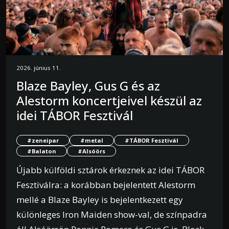
2026. június 11.
Blaze Bayley, Gus G és az
Alestorm koncertjeivel készül az
idei TÁBOR Fesztivál
#zeneipar
#metal
#TÁBOR Fesztivál
#Balaton
#Alsóörs
Újabb külföldi sztárok érkeznek az idei TÁBOR
Fesztiválra: a korábban bejelentett Alestorm
mellé a Blaze Bayley is bejelentkezett egy
különleges Iron Maiden show-val, de színpadra