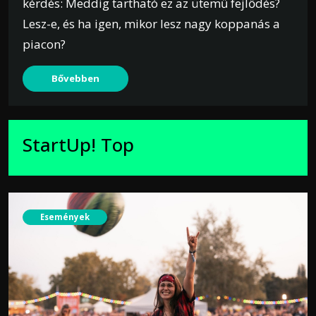
kérdés: Meddig tartható ez az ütemű fejlődés?
Lesz-e, és ha igen, mikor lesz nagy koppanás a
piacon?
Bővebben
StartUp! Top
Események