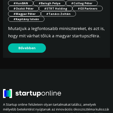
#HunBAN
#Balogh Petya
#Csillag Péter
#Oszkó Péter
#STRT Holding
#O3 Partners
#Magyar Péter
#Tanács Zoltán
#Kapitány István
Mutatjuk a legfontosabb minisztereket, és azt is,
hogy mit várhat tőlük a magyar startupszféra.
Bővebben
A Startup online felületein olyan tartalmakat találsz, amelyek
mélyebb betekintést nyújtanak az innovációs ökoszisztéma kulisszái