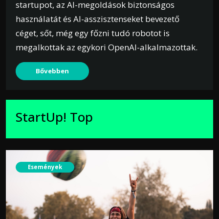
startupot, az AI-megoldások biztonságos
használatát és AI-asszisztenseket bevezető
céget, sőt, még egy főzni tudó robotot is
megalkottak az egykori OpenAI-alkalmazottak.
Bővebben
StartUp! Top
Események