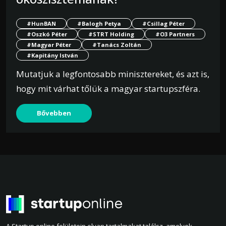
#HunBAN
#Balogh Petya
#Csillag Péter
#Oszkó Péter
#STRT Holding
#O3 Partners
#Magyar Péter
#Tanács Zoltán
#Kapitány István
Mutatjuk a legfontosabb minisztereket, és azt is,
hogy mit várhat tőlük a magyar startupszféra.
Bővebben
A Startup online felületein olyan tartalmakat találsz, amelyek