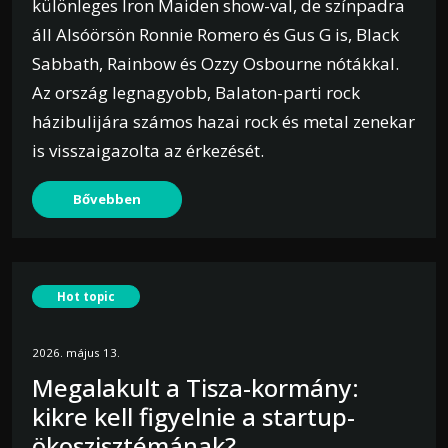
különleges Iron Maiden show-val, de színpadra
áll Alsóörsön Ronnie Romero és Gus G is, Black
Sabbath, Rainbow és Ozzy Osbourne nótákkal.
Az ország legnagyobb, Balaton-parti rock
házibulijára számos hazai rock és metal zenekar
is visszaigazolta az érkezését.
Bővebben
Hot topic
2026. május 13.
Megalakult a Tisza-kormány:
kikre kell figyelnie a startup-
ökoszisztémának?