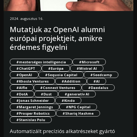
2024. augusztus 16.
Mutatjuk az OpenAI alumni
európai projektjeit, amikre
érdemes figyelni
#mesterséges intelligencia
#Microsoft
#ChatGPT
#Európa
#Mistral AI
#OpenAI
#Sequoia Capital
#Seedcamp
#Khosla Ventures
#Addition
#AI
#Alfie
#Connect Ventures
#Daedalus
#DotA
#Dust
#generatív AI
#Jonas Schneider
#Kindo
#Margaret Jennings
#NPG Capital
#Prosper Robotics
#Shariq Hashme
#Stanislas Polu
Automatizált precíziós alkatrészeket gyártó