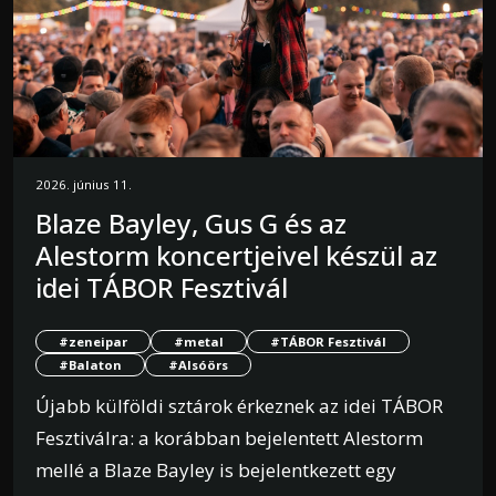
2026. június 11.
Blaze Bayley, Gus G és az
Alestorm koncertjeivel készül az
idei TÁBOR Fesztivál
#zeneipar
#metal
#TÁBOR Fesztivál
#Balaton
#Alsóörs
Újabb külföldi sztárok érkeznek az idei TÁBOR
Fesztiválra: a korábban bejelentett Alestorm
mellé a Blaze Bayley is bejelentkezett egy