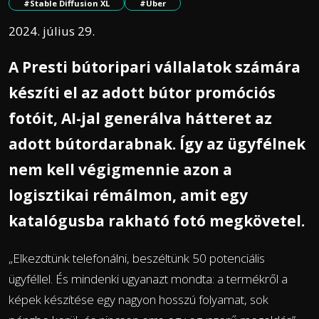
#Stable Diffusion XL
#Uber
2024. július 29.
A Presti bútoripari vállalatok számára
készíti el az adott bútor promóciós
fotóit, AI-jal generálva hátteret az
adott bútordarabnak. Így az ügyfélnek
nem kell végigmennie azon a
logisztikai rémálmon, amit egy
katalógusba rakható fotó megkövetel.
„Elkezdtünk telefonálni, beszéltünk 50 potenciális
ügyféllel. És mindenki ugyanazt mondta: a termékről a
képek készítése egy nagyon hosszú folyamat, sok