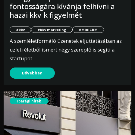
fontosságára kívánja felhívni a
hazai kkv-k figyelmét
#kkv
#kkv marketing
#MiniCRM
A szemléletformáló üzenetek eljuttatásában az
üzleti életből ismert négy szereplő is segíti a
startupot.
Bővebben
Iparági hírek