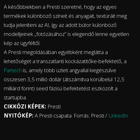
A későbbiekben a Presti szeretné, hogy az egyes
termékek különböző színeit és anyagait, textúráit meg
tudja jeleníteni az AI, így az adott bútor különböző
modelljeinek „fotózásához” is elegendő lenne egyetlen
kép az ügyféltől.
A Presti megoldásában egyébként meglátta a
lehetőséget a transzatlanti kockázatitőke-befektető, a
Partech
is, amely több üzleti angyallal kiegészülve
összesen 3,5 millió dollár (átszámítva körülbelül 12,5
milliárd forint) seed fázisú befektetést eszközölt a
startupba.
CIKKÖZI KÉPEK:
Presti
NYITÓKÉP:
A Presti csapata. Forrás: Presti /
LinkedIn