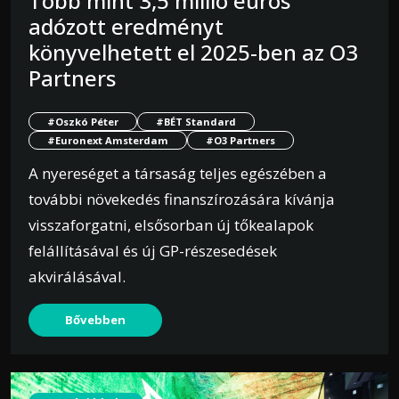
Több mint 3,5 millió eurós
adózott eredményt
könyvelhetett el 2025-ben az O3
Partners
#Oszkó Péter
#BÉT Standard
#Euronext Amsterdam
#O3 Partners
A nyereséget a társaság teljes egészében a
további növekedés finanszírozására kívánja
visszaforgatni, elsősorban új tőkealapok
felállításával és új GP-részesedések
akvirálásával.
Bővebben