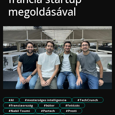
megoldásával
#AI
#mesterséges intelligencia
#TechCrunch
#Franciaország
#bútor
#fotózás
#Nabil Toumi
#Partech
#Presti