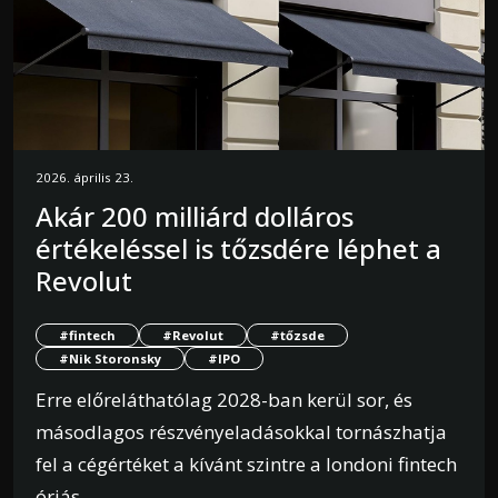
2026. április 23.
Akár 200 milliárd dolláros
értékeléssel is tőzsdére léphet a
Revolut
#fintech
#Revolut
#tőzsde
#Nik Storonsky
#IPO
Erre előreláthatólag 2028-ban kerül sor, és
másodlagos részvényeladásokkal tornászhatja
fel a cégértéket a kívánt szintre a londoni fintech
óriás.