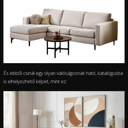
És ebből csinál egy olyan valóságosnak ható, katalógusba
is elhelyezhető képet, mint ez: