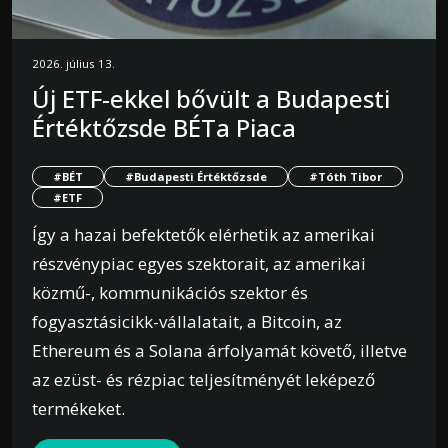
2026. július 13.
Új ETF-ekkel bővült a Budapesti
Értéktőzsde BÉTa Piaca
#BÉT
#Budapesti Értéktőzsde
#Tóth Tibor
#ETF
Így a hazai befektetők elérhetik az amerikai
részvénypiac egyes szektorait, az amerikai
közmű-, kommunikációs szektor és
fogyasztásicikk-vállalatait, a Bitcoin, az
Ethereum és a Solana árfolyamát követő, illetve
az ezüst- és rézpiac teljesítményét leképező
termékeket.