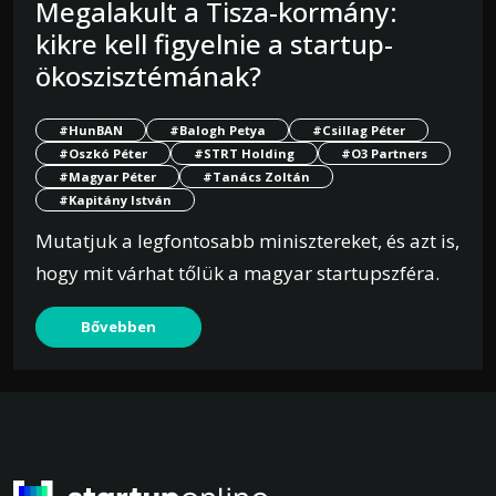
Megalakult a Tisza-kormány:
kikre kell figyelnie a startup-
ökoszisztémának?
#HunBAN
#Balogh Petya
#Csillag Péter
#Oszkó Péter
#STRT Holding
#O3 Partners
#Magyar Péter
#Tanács Zoltán
#Kapitány István
Mutatjuk a legfontosabb minisztereket, és azt is,
hogy mit várhat tőlük a magyar startupszféra.
Bővebben