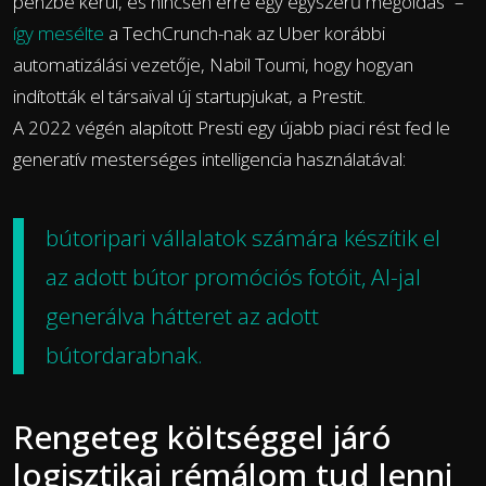
pénzbe kerül, és nincsen erre egy egyszerű megoldás” –
így mesélte
a TechCrunch-nak az Uber korábbi
automatizálási vezetője, Nabil Toumi, hogy hogyan
indították el társaival új startupjukat, a Prestit.
A 2022 végén alapított Presti egy újabb piaci rést fed le
generatív mesterséges intelligencia használatával:
bútoripari vállalatok számára készítik el
az adott bútor promóciós fotóit, AI-jal
generálva hátteret az adott
bútordarabnak.
Rengeteg költséggel járó
logisztikai rémálom tud lenni