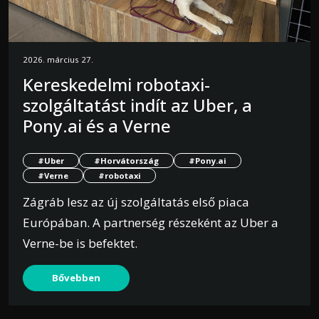
2026. március 27.
Kereskedelmi robotaxi-
szolgáltatást indít az Uber, a
Pony.ai és a Verne
#Uber
#Horvátország
#Pony.ai
#Verne
#robotaxi
Zágráb lesz az új szolgáltatás első piaca
Európában. A partnerség részeként az Uber a
Verne-be is befektet.
Bővebben