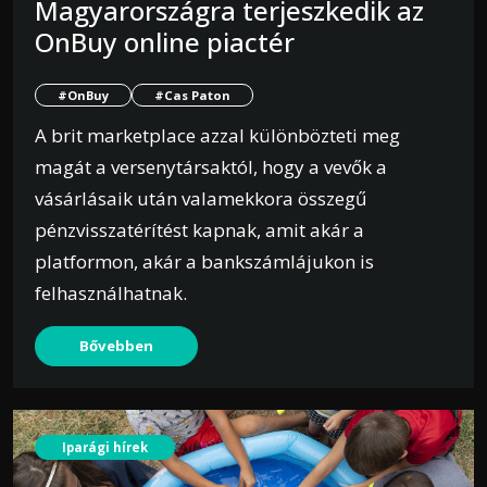
Magyarországra terjeszkedik az
OnBuy online piactér
#OnBuy
#Cas Paton
A brit marketplace azzal különbözteti meg
magát a versenytársaktól, hogy a vevők a
vásárlásaik után valamekkora összegű
pénzvisszatérítést kapnak, amit akár a
platformon, akár a bankszámlájukon is
felhasználhatnak.
Bővebben
Iparági hírek