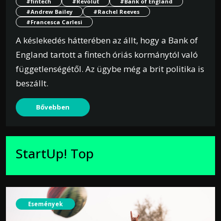
#fintech
#Revolut
#Bank of England
#Andrew Bailey
#Rachel Reeves
#Francesca Carlesi
A késlekedés hátterében az állt, hogy a Bank of
England tartott a fintech óriás kormánytól való
függetlenségétől. Az ügybe még a brit politika is
beszállt.
Bővebben
StartUp! Top
Események