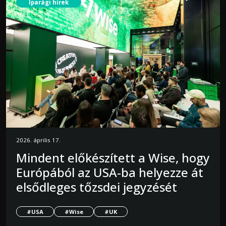
Iparági hírek
2026. április 17.
Mindent előkészített a Wise, hogy
Európából az USA-ba helyezze át
elsődleges tőzsdei jegyzését
#USA
#Wise
#UK