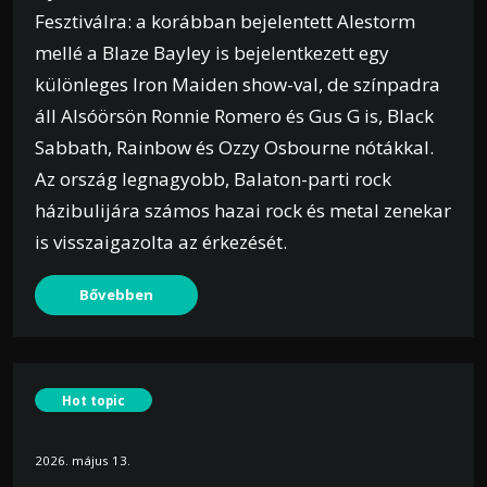
Fesztiválra: a korábban bejelentett Alestorm
mellé a Blaze Bayley is bejelentkezett egy
különleges Iron Maiden show-val, de színpadra
áll Alsóörsön Ronnie Romero és Gus G is, Black
Sabbath, Rainbow és Ozzy Osbourne nótákkal.
Az ország legnagyobb, Balaton-parti rock
házibulijára számos hazai rock és metal zenekar
is visszaigazolta az érkezését.
Bővebben
Hot topic
2026. május 13.