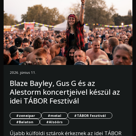
2026. június 11.
Blaze Bayley, Gus G és az
Alestorm koncertjeivel készül az
idei TÁBOR Fesztivál
#zeneipar
#metal
#TÁBOR Fesztivál
#Balaton
#Alsóörs
Újabb külföldi sztárok érkeznek az idei TÁBOR