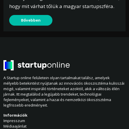
hogy mit várhat tőlük a magyar startupszféra.
Bővebben
A Startup online felületein olyan tartalmakat találsz, amelyek
mélyebb betekintést nyújtanak az innovációs ökoszisztéma kulisszái
mögé, valamint inspiráló történeteket azoktól, akik a változás élén
járnak. Itt megtalálod a legújabb trendeket, technológiai
fejleményeket, valamint a hazai és nemzetközi ökoszisztéma
legfrissebb eredményeit.
Információk
Impresszum
Médiaajánlat