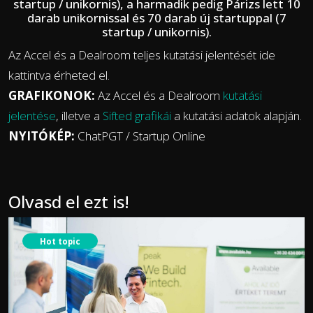
startup / unikornis), a harmadik pedig Párizs lett 10
darab unikornissal és 70 darab új startuppal (7
startup / unikornis).
Az Accel és a Dealroom teljes kutatási jelentését ide
kattintva érheted el.
GRAFIKONOK:
Az Accel és a Dealroom
kutatási
jelentése
, illetve a
Sifted grafikái
a kutatási adatok alapján.
NYITÓKÉP:
ChatPGT / Startup Online
Olvasd el ezt is!
Hot topic