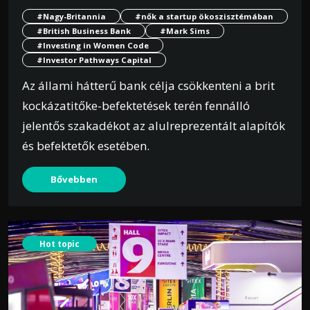
#Nagy-Britannia
#nők a startup ökoszisztémában
#British Business Bank
#Mark Sims
#Investing in Women Code
#Investor Pathways Capital
Az állami hátterű bank célja csökkenteni a brit
kockázatitőke-befektetések terén fennálló
jelentős szakadékot az alulreprezentált alapítók
és befektetők esetében.
Bővebben
Hot topic