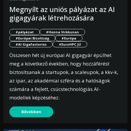
Megnyílt az uniós pályázat az AI
gigagyárak létrehozására
#pályázat
#Henna Virkkunen
#Európai Bizottság
#Európa
#AI Gigafactories
#EuroHPC JU
Összesen hét új európai AI gigagyár épülhet
meg a következő években, hogy hozzáférést
biztosítsanak a startupok, a scaleupok, a kkv-k,
az ipar, az akadémiai szféra és a hatóságok
számára a fejlett, csúcstechnológiás AI-
modellek képzéséhez.
Bővebben