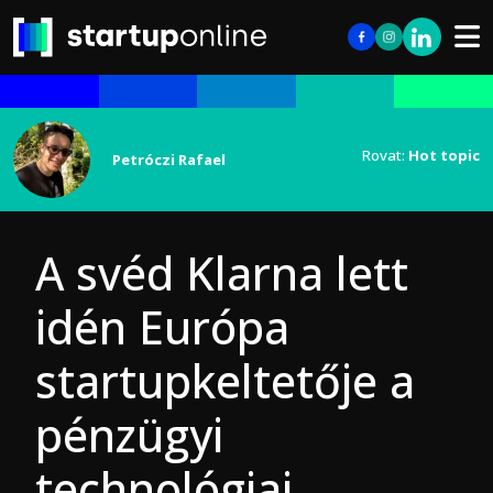
Rovat:
Hot topic
Petróczi Rafael
A svéd Klarna lett
idén Európa
startupkeltetője a
pénzügyi
technológiai