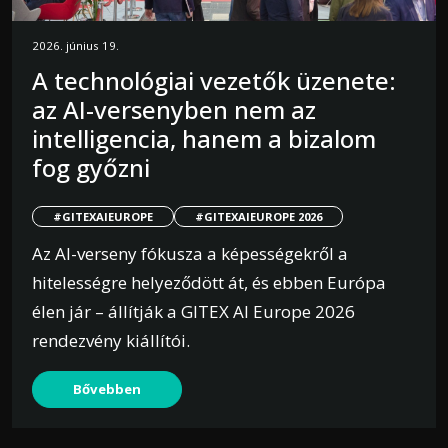
2026. június 19.
A technológiai vezetők üzenete:
az AI-versenyben nem az
intelligencia, hanem a bizalom
fog győzni
#GITEXAIEUROPE
#GITEXAIEUROPE 2026
Az AI-verseny fókusza a képességekről a
hitelességre helyeződött át, és ebben Európa
élen jár – állítják a GITEX AI Europe 2026
rendezvény kiállítói.
Bővebben