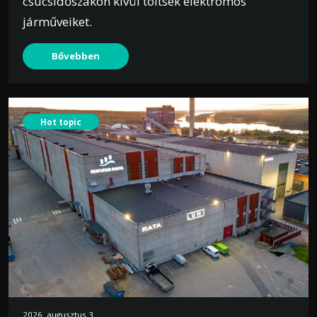
csúcsidőszakon kívül töltsék elektromos
járműveiket.
Bővebben
Hot topic
2026. augusztus 3.