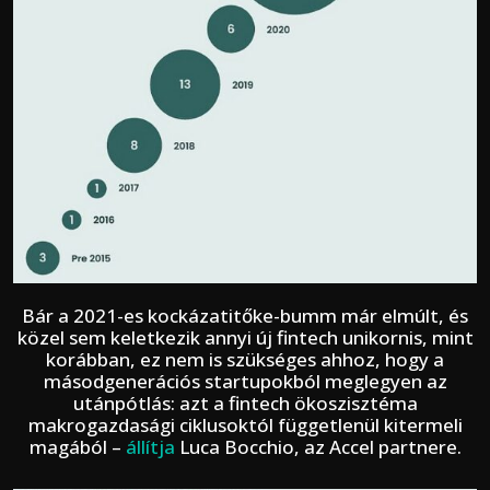
Bár a 2021-es kockázatitőke-bumm már elmúlt, és
közel sem keletkezik annyi új fintech unikornis, mint
korábban, ez nem is szükséges ahhoz, hogy a
másodgenerációs startupokból meglegyen az
utánpótlás: azt a fintech ökoszisztéma
makrogazdasági ciklusoktól függetlenül kitermeli
magából –
állítja
Luca Bocchio, az Accel partnere.