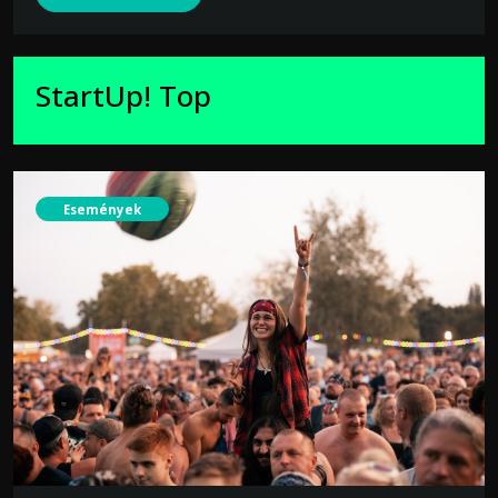
StartUp! Top
Események