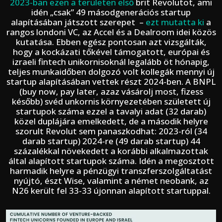
2023-ban ezen a területen első
brit Revolutot, ami
idén „csak” 49 másodgenerációs startup
alapításában játszott szerepet –
ezt mutatta ki
a
rangos londoni VC, az Accel és a Dealroom idei közös
kutatása. Ebben egész pontosan azt vizsgálták,
hogy a kockázati tőkével támogatott, európai és
izraeli fintech unikornisoknál legalább öt hónapig,
teljes munkaidőben dolgozó volt kollegák mennyi új
startup alapításában vettek részt 2024-ben. A BNPL
(buy now, pay later, azaz vásárolj most, fizess
később) svéd unkornis környezetében született új
startupok száma ezzel a tavalyi adat (32 darab)
közel duplájára emelkedett, de a második helyre
szorult Revolut sem panaszkodhat: 2023-ról (34
darab startup) 2024-re (49 darab startup) 44
százalékkal növekedett a korábbi alkalmazottak
által alapított startupok száma. Idén a megosztott
harmadik helyre a pénzügyi transzferszolgáltatást
nyújtó, észt Wise, valamint a német neobank, az
N26 került fel 33-33 újonnan alapított startuppal.