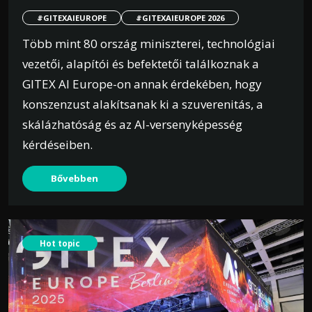
#GITEXAIEUROPE
#GITEXAIEUROPE 2026
Több mint 80 ország miniszterei, technológiai
vezetői, alapítói és befektetői találkoznak a
GITEX AI Europe-on annak érdekében, hogy
konszenzust alakítsanak ki a szuverenitás, a
skálázhatóság és az AI-versenyképesség
kérdéseiben.
Bővebben
Hot topic