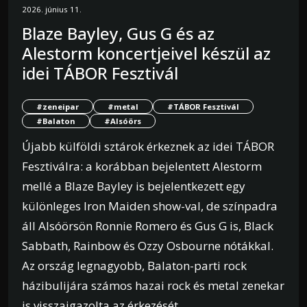
2026. június 11.
Blaze Bayley, Gus G és az
Alestorm koncertjeivel készül az
idei TÁBOR Fesztivál
#zeneipar
#metal
#TÁBOR Fesztivál
#Balaton
#Alsóörs
Újabb külföldi sztárok érkeznek az idei TÁBOR
Fesztiválra: a korábban bejelentett Alestorm
mellé a Blaze Bayley is bejelentkezett egy
különleges Iron Maiden show-val, de színpadra
áll Alsóörsön Ronnie Romero és Gus G is, Black
Sabbath, Rainbow és Ozzy Osbourne nótákkal.
Az ország legnagyobb, Balaton-parti rock
házibulijára számos hazai rock és metal zenekar
is visszaigazolta az érkezését.