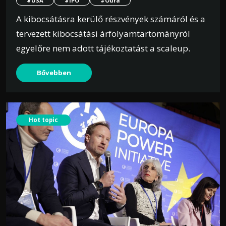
#USA
#IPO
#Ōura
A kibocsátásra kerülő részvények számáról és a
tervezett kibocsátási árfolyamtartományról
egyelőre nem adott tájékoztatást a scaleup.
Bővebben
Hot topic