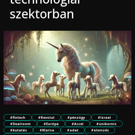
szektorban
#fintech
#Revolut
#pénzügy
#Izrael
#Dealroom
#Európa
#Accel
#unikornis
#kutatás
#Klarna
#adat
#elemzés