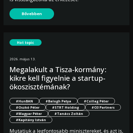
Bővebben
Hot topic
2026. május 13.
Megalakult a Tisza-kormány:
kikre kell figyelnie a startup-
ökoszisztémának?
#HunBAN
#Balogh Petya
#Csillag Péter
#Oszkó Péter
#STRT Holding
#O3 Partners
#Magyar Péter
#Tanács Zoltán
#Kapitány István
Mutatjuk a legfontosabb minisztereket, és azt is,