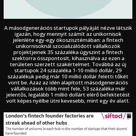
A másodgenerációs startupok pályáját nézve látszik
igazán, hogy mennyit számít az unikornisok
jelenléte egy-egy ökoszisztémában: a fintech
unikornisoknál szocializálódott vállalkozók
projektjeinek 35 százaléka úgyszint a fintech
szektorra összpontosít, kihasználva az ezen a
területen szerzett szakértelmet. Továbbá az új
startupok 24 százaléka 1-10 millió dollár, 29
százalékuk pedig már 10 millió dollár feletti tőkét
vont be. Azaz az idén alapított másodgenerációs
vállalkozások több mint fele, 53 százaléka már
jelentős, legalább 1 millió dollárt elérő befektetést
volt képes nyélbe ütni kevesebb, mint egy év alatt.