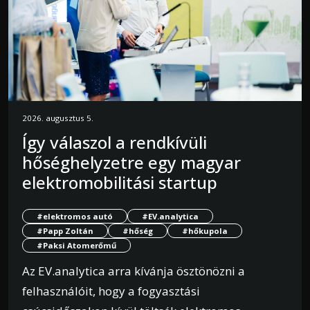
2026. augusztus 5.
Így válaszol a rendkívüli
hőséghelyzetre egy magyar
elektromobilitási startup
#elektromos autó
#EV.analytica
#Papp Zoltán
#hőség
#hőkupola
#Paksi Atomerőmű
Az EV.analytica arra kívánja ösztönözni a
felhasználóit, hogy a fogyasztási