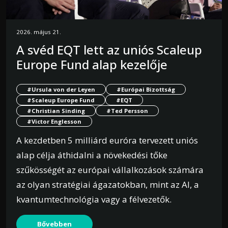
2026. május 21.
A svéd EQT lett az uniós Scaleup
Europe Fund alap kezelője
#Ursula von der Leyen
#Európai Bizottság
#Scaleup Europe Fund
#EQT
#Christian Sinding
#Ted Persson
#Victor Englesson
A kezdetben 5 milliárd euróra tervezett uniós
alap célja áthidalni a növekedési tőke
szűkösségét az európai vállalkozások számára
az olyan stratégiai ágazatokban, mint az AI, a
kvantumtechnológia vagy a félvezetők.
Bővebben