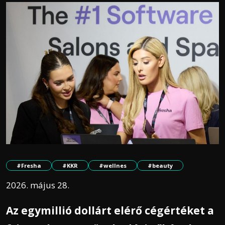
#Fresha
#KKR
#wellnes
#beauty
2026. május 28.
Az egymillió dollárt elérő cégértéket a