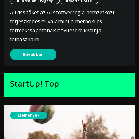
#Christian Szegedy
#Mario Götze
A friss tőkét az AI szoftvercég a nemzetközi
terjeszkedésre, valamint a mérnöki és
termékcsapatának bővítésére kívánja
felhasználni.
Bővebben
StartUp! Top
Események