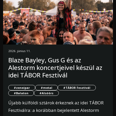
2026. június 11.
Blaze Bayley, Gus G és az
Alestorm koncertjeivel készül az
idei TÁBOR Fesztivál
#zeneipar
#metal
#TÁBOR Fesztivál
#Balaton
#Alsóörs
Újabb külföldi sztárok érkeznek az idei TÁBOR
Fesztiválra: a korábban bejelentett Alestorm