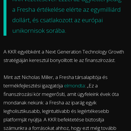
a Fresha értékelése elérte az egymilliárd
dollárt, és csatlakozott az európai
unikornisok sorába.
A KKR egyébként a Next Generation Technology Growth
stratégiáján keresztül bonyolított le az finanszírozást.
Mint azt Nicholas Miller, a Fresha társalapítója és
termékfejlesztési igazgatója
elmondta
: „Ez a
finanszírozási kör megerősíti, amit ügyfeleink évek óta
mondanak nekünk: a Fresha az iparág egyik
legholisztikusabb, legintuitívabb és legértékesebb
platformját nyújtja. A KKR befektetése biztosítja
számunkra a forrásokat ahhoz, hogy ezt még tovább