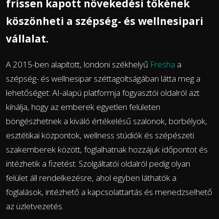
frissen kapott növekedési tőkének
köszönheti a szépség- és wellnesipari
vállalat.
A 2015-ben alapított, londoni székhelyű
Fresha
a
szépség- és wellnesipar széttagoltságában látta meg a
lehetőséget: AI-alapú platformja fogyasztói oldalról azt
kínálja, hogy az emberek egyetlen felületen
böngészhetnek a kiváló értékelésű szalonok, borbélyok,
esztétikai központok, wellness stúdiók és szépészeti
szakemberek között, foglalhatnak hozzájuk időpontot és
intézhetik a fizetést. Szolgáltatói oldalról pedig olyan
felület áll rendelkezésre, ahol egyben láthatók a
foglalások, intézhető a kapcsolattartás és menedzselhető
az üzletvezetés.