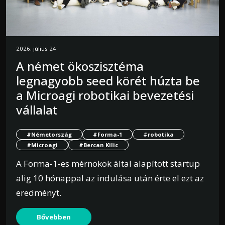
2026. július 24.
A német ökoszisztéma
legnagyobb seed körét húzta be
a Microagi robotikai bevezetési
vállalat
#Németország
#Forma-1
#robotika
#Microagi
#Bercan Kilic
A Forma-1-es mérnökök által alapított startup
alig 10 hónappal az indulása után érte el ezt az
eredményt.
Bővebben