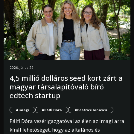
2026. július 29.
4,5 millió dolláros seed kört zárt a
magyar társalapítóvaló bíró
edtech startup
#imagi
#Pálfi Dóra
#Beatrice Ionașcu
Pálfi Dóra vezérigazgatóval az élen az imagi arra
kínál lehetőséget, hogy az általános és