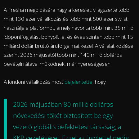
A Fresha megoldására nagy a kereslet: világszerte több
mint 130 ezer vállalkozás és több mint 500 ezer stylist
használja a platformot, amely havonta több mint 35 millió
időpontfoglalást bonyolít le, és éves szinten több mint 15
milliárd dollár bruttó áruforgalmat kezel. A vállalat közlése
szerint 2026 májusától több mint 140 millió dolláros
bevételi rátával működnek, már nyereségesen.
A londoni vállalkozás most
bejelentette
, hogy
2026 májusában 80 millió dolláros
növekedési tőkét biztosított be egy
vezető globális befektetési társaság, a
KKR vezetésével. Ezzel az ügylettel pedig