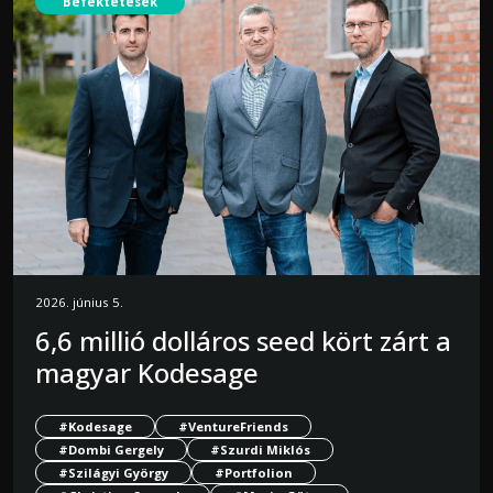
Befektetések
2026. június 5.
6,6 millió dolláros seed kört zárt a
magyar Kodesage
#Kodesage
#VentureFriends
#Dombi Gergely
#Szurdi Miklós
#Szilágyi György
#Portfolion