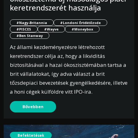
keretrendszerét használja
#Nagy-Britannia
#Londoni Értéktőzsde
#PISCES
#Wayve
#Moneybox
#Ben Stanway
Az állami kezdeményezésre létrehozott
keretrendszer célja az, hogy a likviditás
biztosításával a hazai ökoszisztémában tartsa a
brit vállalatokat, így adva választ a brit
tőzsdepiaci bevezetések gyengélkedésére, illetve
a honi cégek külföldre vitt IPO-ira.
Bővebben
Befektetések