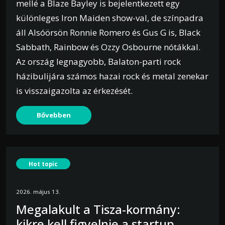
mellé a Blaze Bayley is bejelentkezett egy
különleges Iron Maiden show-val, de színpadra
áll Alsóörsön Ronnie Romero és Gus G is, Black
Sabbath, Rainbow és Ozzy Osbourne nótákkal.
Az ország legnagyobb, Balaton-parti rock
házibulijára számos hazai rock és metal zenekar
is visszaigazolta az érkezését.
Bővebben
Hot topic
2026. május 13.
Megalakult a Tisza-kormány:
kikre kell figyelnie a startup-