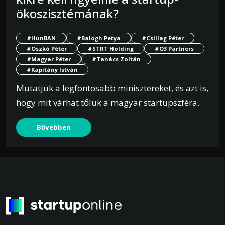
ökoszisztémának?
#HunBAN
#Balogh Petya
#Csillag Péter
#Oszkó Péter
#STRT Holding
#O3 Partners
#Magyar Péter
#Tanács Zoltán
#Kapitány István
Mutatjuk a legfontosabb minisztereket, és azt is,
hogy mit várhat tőlük a magyar startupszféra.
Bővebben