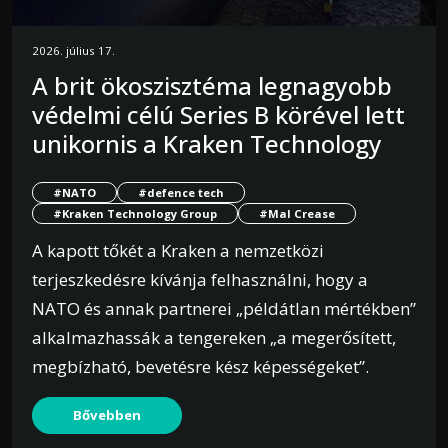
2026. július 17.
A brit ökoszisztéma legnagyobb
védelmi célú Series B körével lett
unikornis a Kraken Technology
#NATO
#defence tech
#Kraken Technology Group
#Mal Crease
A kapott tőkét a Kraken a nemzetközi
terjeszkedésre kívánja felhasználni, hogy a
NATO és annak partnerei „példátlan mértékben”
alkalmazhassák a tengereken „a megerősített,
megbízható, bevetésre kész képességeket”.
Bővebben