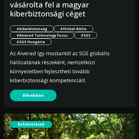
vásárolta fel a magyar
kiberbiztonsági céget
#kiberbiztonság
#Hinkel Attila
#Alverad Technology Focus
#SGS
#SGS Hungária
Az Alverad így mostantól az SGS globális
hálózatának részeként, nemzetközi
környezetben fejlesztheti tovább
kiberbiztonsági kompetenciáit.
Bővebben
Befektetések