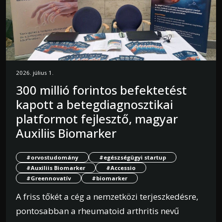
2026. július 1.
300 millió forintos befektetést
kapott a betegdiagnosztikai
platformot fejlesztő, magyar
Auxiliis Biomarker
#orvostudomány
#egészségügyi startup
#Auxiliis Biomarker
#Accessio
#Greennovatív
#biomarker
A friss tőkét a cég a nemzetközi terjeszkedésre,
pontosabban a rheumatoid arthritis nevű