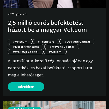
2026. június 9.
2,5 millió eurós befektetést
húzott be a magyar Volteum
#Volteum
#Techstars
#Day One Capital
#Nesprit Ventures
#Movens Capital
#WakeUp Capital
#Aidiom
A járműflotta-kezelő cég innovációjában egy
nemzetközi és hazai befektetői csoport látta
meg a lehetőséget.
Bővebben