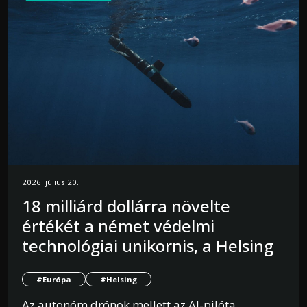
2026. július 20.
18 milliárd dollárra növelte
értékét a német védelmi
technológiai unikornis, a Helsing
#Európa
#Helsing
Az autonóm drónok mellett az AI-pilóta