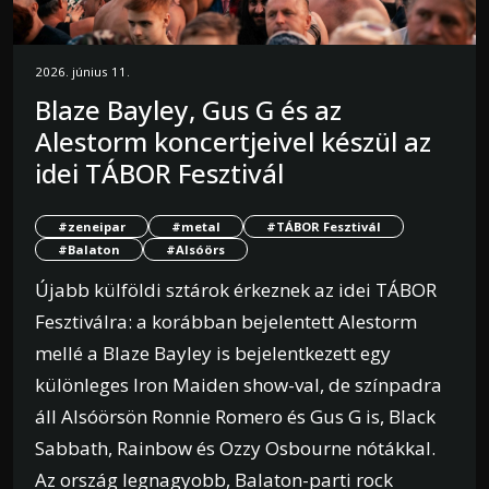
2026. június 11.
Blaze Bayley, Gus G és az
Alestorm koncertjeivel készül az
idei TÁBOR Fesztivál
#zeneipar
#metal
#TÁBOR Fesztivál
#Balaton
#Alsóörs
Újabb külföldi sztárok érkeznek az idei TÁBOR
Fesztiválra: a korábban bejelentett Alestorm
mellé a Blaze Bayley is bejelentkezett egy
különleges Iron Maiden show-val, de színpadra
áll Alsóörsön Ronnie Romero és Gus G is, Black
Sabbath, Rainbow és Ozzy Osbourne nótákkal.
Az ország legnagyobb, Balaton-parti rock