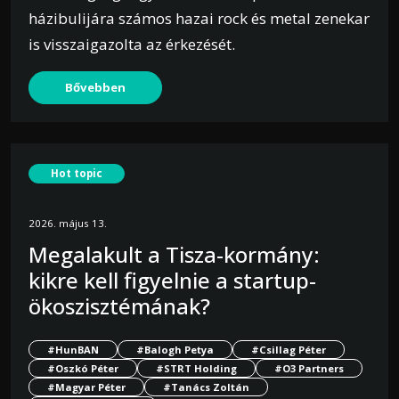
házibulijára számos hazai rock és metal zenekar
is visszaigazolta az érkezését.
Bővebben
Hot topic
2026. május 13.
Megalakult a Tisza-kormány:
kikre kell figyelnie a startup-
ökoszisztémának?
#HunBAN
#Balogh Petya
#Csillag Péter
#Oszkó Péter
#STRT Holding
#O3 Partners
#Magyar Péter
#Tanács Zoltán