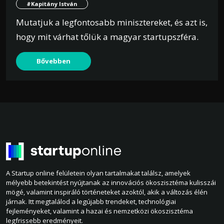
#Kapitány István
Mutatjuk a legfontosabb minisztereket, és azt is,
hogy mit várhat tőlük a magyar startupszféra.
Bővebben
A Startup online felületein olyan tartalmakat találsz, amelyek
mélyebb betekintést nyújtanak az innovációs ökoszisztéma kulisszái
mögé, valamint inspiráló történeteket azoktól, akik a változás élén
járnak. Itt megtalálod a legújabb trendeket, technológiai
fejleményeket, valamint a hazai és nemzetközi ökoszisztéma
legfrissebb eredményeit.