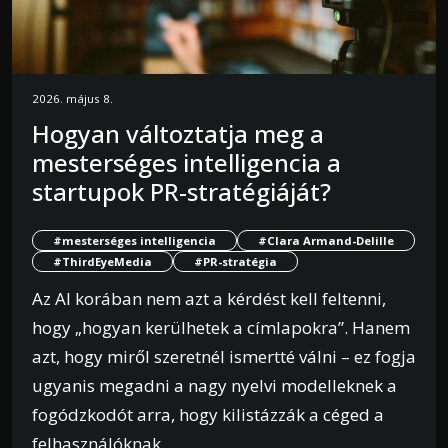
2026. május 8.
Hogyan változtatja meg a
mesterséges intelligencia a
startupok PR-stratégiáját?
#mesterséges intelligencia
#Clara Armand-Delille
#ThirdEyeMedia
#PR-stratégia
Az AI korában nem azt a kérdést kell feltenni,
hogy „hogyan kerülhetek a címlapokra”. Hanem
azt, hogy miről szeretnél ismertté válni – ez fogja
ugyanis megadni a nagy nyelvi modelleknek a
fogódzkodót arra, hogy kilistázzák a céged a
felhasználóknak.