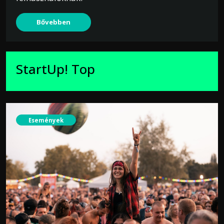
Bővebben
StartUp! Top
Események