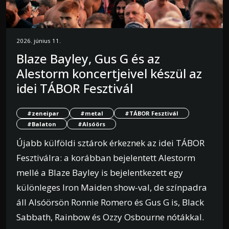
2026. június 11.
Blaze Bayley, Gus G és az
Alestorm koncertjeivel készül az
idei TÁBOR Fesztivál
#zeneipar
#metal
#TÁBOR Fesztivál
#Balaton
#Alsóörs
Újabb külföldi sztárok érkeznek az idei TÁBOR
Fesztiválra: a korábban bejelentett Alestorm
mellé a Blaze Bayley is bejelentkezett egy
különleges Iron Maiden show-val, de színpadra
áll Alsóörsön Ronnie Romero és Gus G is, Black
Sabbath, Rainbow és Ozzy Osbourne nótákkal.