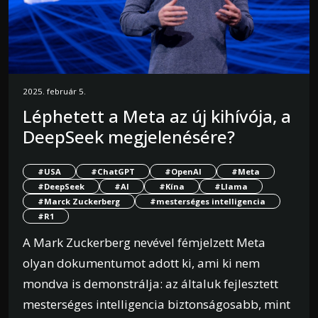
2025. február 5.
Léphetett a Meta az új kihívója, a
DeepSeek megjelenésére?
#USA
#ChatGPT
#OpenAI
#Meta
#DeepSeek
#AI
#Kína
#Llama
#Marck Zuckerberg
#mesterséges intelligencia
#R1
A Mark Zuckerberg nevével fémjelzett Meta
olyan dokumentumot adott ki, ami ki nem
mondva is demonstrálja: az általuk fejlesztett
mesterséges intelligencia biztonságosabb, mint