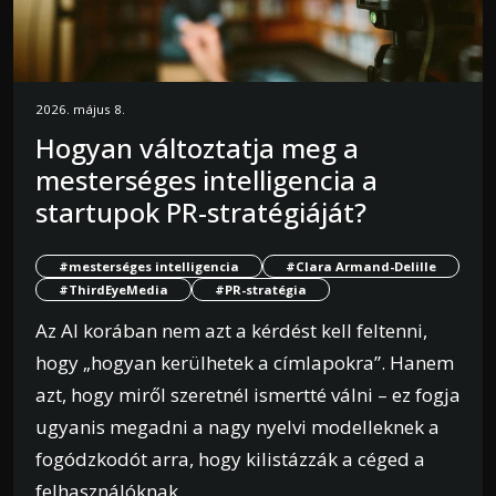
2026. május 8.
Hogyan változtatja meg a
mesterséges intelligencia a
startupok PR-stratégiáját?
#mesterséges intelligencia
#Clara Armand-Delille
#ThirdEyeMedia
#PR-stratégia
Az AI korában nem azt a kérdést kell feltenni,
hogy „hogyan kerülhetek a címlapokra”. Hanem
azt, hogy miről szeretnél ismertté válni – ez fogja
ugyanis megadni a nagy nyelvi modelleknek a
fogódzkodót arra, hogy kilistázzák a céged a
felhasználóknak.