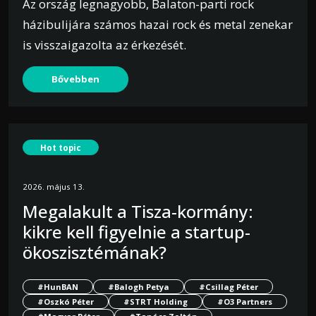
Az ország legnagyobb, Balaton-parti rock
házibulijára számos hazai rock és metal zenekar
is visszaigazolta az érkezését.
Bővebben
Hot topic
2026. május 13.
Megalakult a Tisza-kormány:
kikre kell figyelnie a startup-
ökoszisztémának?
#HunBAN
#Balogh Petya
#Csillag Péter
#Oszkó Péter
#STRT Holding
#O3 Partners