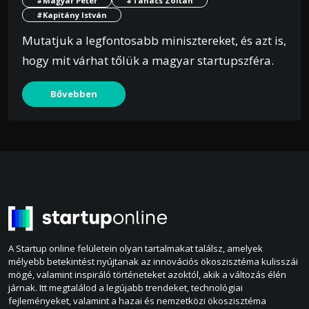
#Magyar Péter
#Tanács Zoltán
#Kapitány István
Mutatjuk a legfontosabb minisztereket, és azt is,
hogy mit várhat tőlük a magyar startupszféra.
Bővebben
A Startup online felületein olyan tartalmakat találsz, amelyek
mélyebb betekintést nyújtanak az innovációs ökoszisztéma kulisszái
mögé, valamint inspiráló történeteket azoktól, akik a változás élén
járnak. Itt megtalálod a legújabb trendeket, technológiai
fejleményeket, valamint a hazai és nemzetközi ökoszisztéma