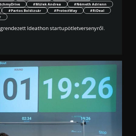
tchmyDrive
#Mülek Andrea
#Németh Adrienn
#Partos Boldizsár
#ProtectWay
#RiDeal
r
rendezett Ideathon startupötletversenyről.