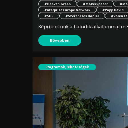
#Heaven Green
#MakerSpacer
#Ma
#nterprise Europe Network
#Papp Dávid
#SOS
#Szerencsés Dániel
#VolenTé
Képriportunk a hatodik alkalommal meg
Bővebben
Programok, lehetőségek