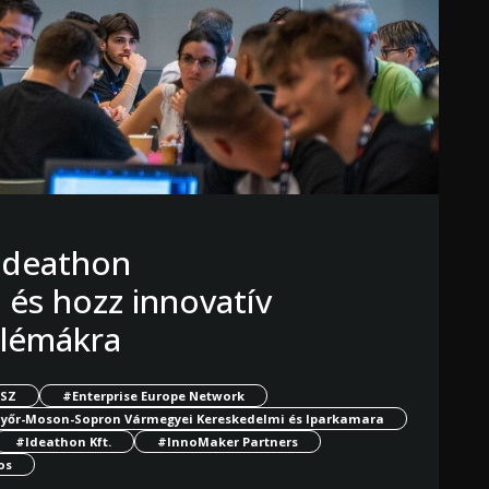
 Ideathon
 és hozz innovatív
blémákra
SZ
#Enterprise Europe Network
yőr-Moson-Sopron Vármegyei Kereskedelmi és Iparkamara
#Ideathon Kft.
#InnoMaker Partners
os