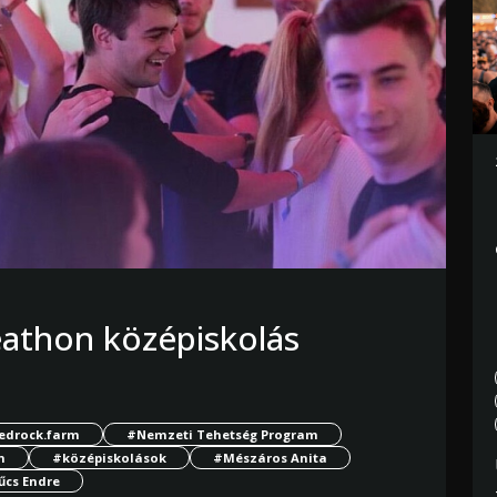
eathon középiskolás
edrock.farm
#Nemzeti Tehetség Program
n
#középiskolások
#Mészáros Anita
űcs Endre