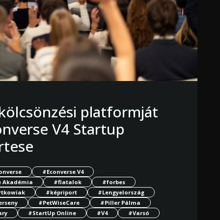
 kölcsönzési platformját
onverse V4 Startup
rtese
onverse
#Econverse V4
 Akadémia
#fiatalok
#forbes
rtkowiak
#képriport
#Lengyelország
erseny
#PetWiseCare
#Piller Pálma
ary
#StartUp Online
#V4
#Varsó