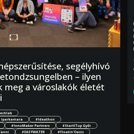
épszerűsítése, segélyhívó
betondzsungelben – ilyen
k meg a városlakók életét
i
echlab
s Iparkamara
#Ideathon
#InnoMaker Partners
#StartITup Győr
Fanni
#EASYWATER
#Floatin'Oasis