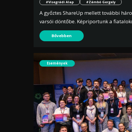
#Visegrádi Alap
#Zámbó Gergely
A győztes ShareUp mellett további három
varsói döntőbe. Képriportunk a fiatalokn
Bővebben
Események