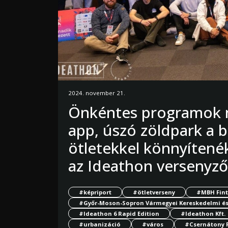
2024. november 21.
Önkéntes programok n
app, úszó zöldpark a 
ötletekkel könnyítené
az Ideathon versenyző
#képriport
#ötletverseny
#MBH Fint
#Győr-Moson-Sopron Vármegyei Kereskedelmi é
#Ideathon 6 Rapid Edition
#Ideathon Kft.
#urbanizáció
#város
#Csernátony 