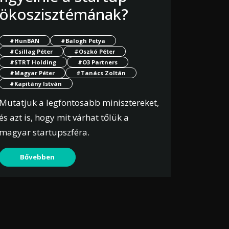
ökoszisztémának?
#HunBAN
#Balogh Petya
#Csillag Péter
#Oszkó Péter
#STRT Holding
#O3 Partners
#Magyar Péter
#Tanács Zoltán
#Kapitány István
Mutatjuk a legfontosabb minisztereket,
és azt is, hogy mit várhat tőlük a
magyar startupszféra.
Bővebben