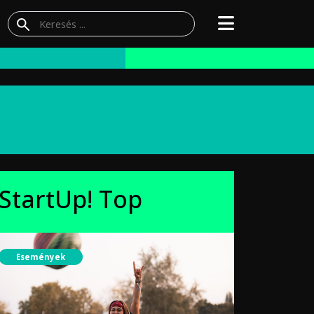
StartUp! Top
Események