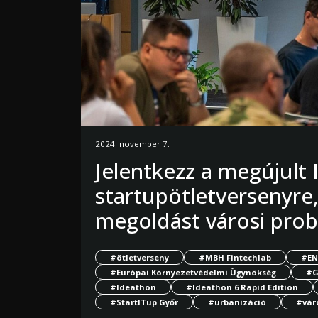
2024. november 7.
Jelentkezz a megújult
startupötletversenyre,
megoldást városi pro
#ötletverseny
#MBH Fintechlab
#EN
#Európai Környezetvédelmi Ügynökség
#G
#Ideathon
#Ideathon 6 Rapid Edition
#StartITup Győr
#urbanizáció
#vár