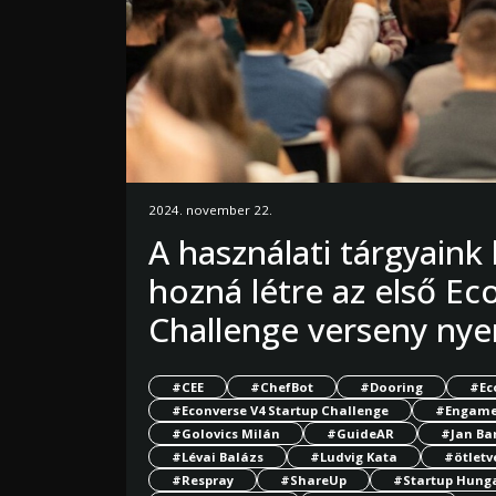
2024. november 22.
A használati tárgyaink
hozná létre az első Ec
Challenge verseny nye
#CEE
#ChefBot
#Dooring
#Ec
#Econverse V4 Startup Challenge
#Engame
#Golovics Milán
#GuideAR
#Jan Ba
#Lévai Balázs
#Ludvig Kata
#ötletv
#Respray
#ShareUp
#Startup Hung