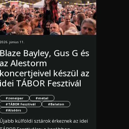
2026. június 11.
Blaze Bayley, Gus G és
az Alestorm
koncertjeivel készül az
idei TÁBOR Fesztivál
#zeneipar
#metal
#TÁBOR Fesztivál
#Balaton
#Alsóörs
Újabb külföldi sztárok érkeznek az idei