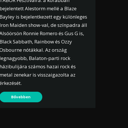
TÁBOR Fesztiválra: a korábban
bejelentett Alestorm mellé a Blaze
Bayley is bejelentkezett egy különleges
Iron Maiden show-val, de színpadra áll
Alsóörsön Ronnie Romero és Gus G is,
Black Sabbath, Rainbow és Ozzy
Osbourne nótákkal. Az ország
legnagyobb, Balaton-parti rock
házibulijára számos hazai rock és
metal zenekar is visszaigazolta az
érkezését.
Bővebben