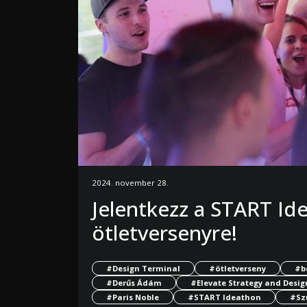
2024. november 28.
Jelentkezz a START Id
ötletversenyre!
#Design Terminal
#ötletverseny
#b
#Derűs Ádám
#Elevate Strategy and Desig
#Paris Noble
#START Ideathon
#Sz