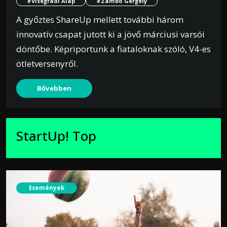
#Visegrádi Alap
#Zámbó Gergely
A győztes ShareUp mellett további három
innovatív csapat jutott ki a jövő márciusi varsói
döntőbe. Képriportunk a fiataloknak szóló, V4-es
ötletversenyről.
Bővebben
StartUp! Top
Események