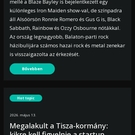
mellé a Blaze Bayley is bejelentkezett egy
különleges Iron Maiden show-val, de színpadra
áll Alsóörsön Ronnie Romero és Gus G is, Black
Sabbath, Rainbow és Ozzy Osbourne nótákkal.
Az ország legnagyobb, Balaton-parti rock
házibulijára számos hazai rock és metal zenekar
is visszaigazolta az érkezését.
Bővebben
Hot topic
2026. május 13.
Megalakult a Tisza-kormány:
kikre kell figyelnie a startup-