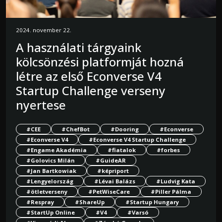
2024. november 22.
A használati tárgyaink
kölcsönzési platformját hozná
létre az első Econverse V4
Startup Challenge verseny
nyertese
#CEE
#ChefBot
#Dooring
#Econverse
#Econverse V4
#Econverse V4 Startup Challenge
#Engame Akadémia
#fiatalok
#forbes
#Golovics Milán
#GuideAR
#Jan Bartkowiak
#képriport
#Lengyelország
#Lévai Balázs
#Ludvig Kata
#ötletverseny
#PetWiseCare
#Piller Pálma
#Respray
#ShareUp
#Startup Hungary
#StartUp Online
#V4
#Varsó