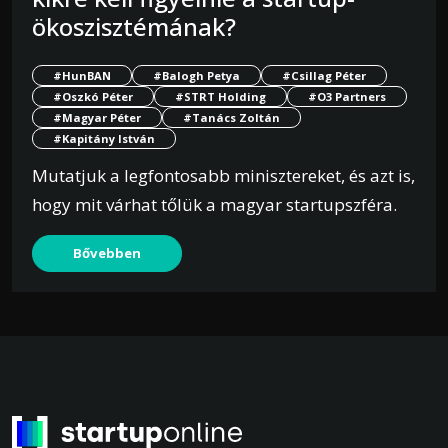
ökoszisztémának?
#HunBAN
#Balogh Petya
#Csillag Péter
#Oszkó Péter
#STRT Holding
#O3 Partners
#Magyar Péter
#Tanács Zoltán
#Kapitány István
Mutatjuk a legfontosabb minisztereket, és azt is,
hogy mit várhat tőlük a magyar startupszféra.
Bővebben