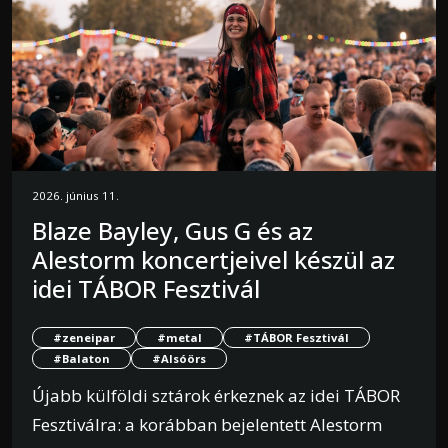
2026. június 11.
Blaze Bayley, Gus G és az
Alestorm koncertjeivel készül az
idei TÁBOR Fesztivál
#zeneipar
#metal
#TÁBOR Fesztivál
#Balaton
#Alsóörs
Újabb külföldi sztárok érkeznek az idei TÁBOR
Fesztiválra: a korábban bejelentett Alestorm