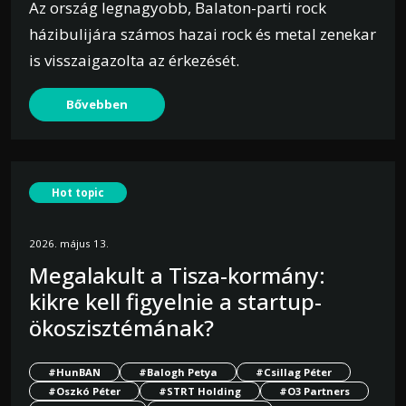
Az ország legnagyobb, Balaton-parti rock
házibulijára számos hazai rock és metal zenekar
is visszaigazolta az érkezését.
Bővebben
Hot topic
2026. május 13.
Megalakult a Tisza-kormány:
kikre kell figyelnie a startup-
ökoszisztémának?
#HunBAN
#Balogh Petya
#Csillag Péter
#Oszkó Péter
#STRT Holding
#O3 Partners