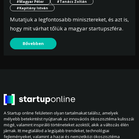
#Magyar Péter
#Tanács Zoltán
#Kapitány István
Mutatjuk a legfontosabb minisztereket, és azt is,
hogy mit várhat tőlük a magyar startupszféra.
Bővebben
A Startup online felületein olyan tartalmakat találsz, amelyek
mélyebb betekintést nyújtanak az innovációs ökoszisztéma kulisszái
mögé, valamint inspiráló történeteket azoktól, akik a változás élén
járnak. Itt megtalálod a legújabb trendeket, technológiai
fejleményeket, valamint a hazai és nemzetközi ökoszisztéma