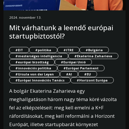
2024. november 13.
Mit várhatunk a leendő európai
startupbiztostól?
#EIT
#politika
#ITRE
#Bulgária
#mesterséges intelligencia
#Ekaterina Zaharieva
#európai bizottság
#Európai Unió
#innovációs politika
#Európai Parlament
#Ursula von der Leyen
#AI
#EU
#Európai Innovációs Tanács
#Horizont Európa
A bolgár Ekaterina Zaharieva egy
meghallgatáson három nagy téma köré vázolta
fel az elképzeléseit: meg kell emelni a K+F
ráfordításokat, meg kell reformálni a Horizont
Európát, illetve startupbarát környezet