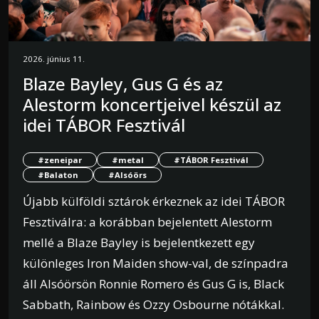
2026. június 11.
Blaze Bayley, Gus G és az
Alestorm koncertjeivel készül az
idei TÁBOR Fesztivál
#zeneipar
#metal
#TÁBOR Fesztivál
#Balaton
#Alsóörs
Újabb külföldi sztárok érkeznek az idei TÁBOR
Fesztiválra: a korábban bejelentett Alestorm
mellé a Blaze Bayley is bejelentkezett egy
különleges Iron Maiden show-val, de színpadra
áll Alsóörsön Ronnie Romero és Gus G is, Black
Sabbath, Rainbow és Ozzy Osbourne nótákkal.