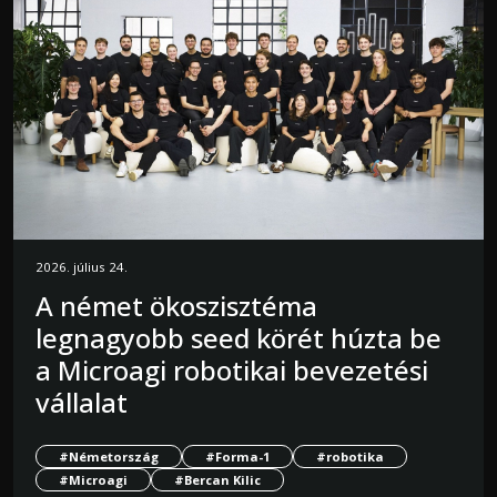
2026. július 24.
A német ökoszisztéma
legnagyobb seed körét húzta be
a Microagi robotikai bevezetési
vállalat
#Németország
#Forma-1
#robotika
#Microagi
#Bercan Kilic