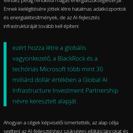
Mindez pedig rendkívül magas energiaszükséglettel jár.
Ennek kielégítésére jöttek létre hatalmas adatközpontok
és energialétesítmények, de az AI-fejlesztés
infrastruktúráját tovább kell építeni:
ezért
hozza létre
a globális
vagyonkezelő, a BlackRock és a
techóriás Microsoft több mint 30
milliárd dollár értékben a Global AI
Infrastructure Investment Partnership
névre keresztelt alapját.
Ahogyan a cégek képviselői ismertették, az alap célja
segíteni az AI-fejlesztéshez szükséges ellátási láncokat és