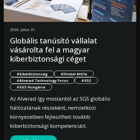
2026. július 31.
Globális tanúsító vállalat
vásárolta fel a magyar
kiberbiztonsági céget
#kiberbiztonság
#Hinkel Attila
#Alverad Technology Focus
#SGS
#SGS Hungária
Az Alverad így mostantól az SGS globális
hálózatának részeként, nemzetközi
környezetben fejlesztheti tovább
kiberbiztonsági kompetenciáit.