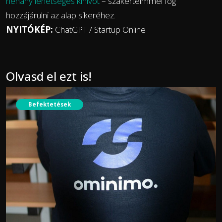
néhány lehetséges kihívót
– szakértelmmel fog
hozzájárulni az alap sikeréhez.
NYITÓKÉP:
ChatGPT / Startup Online
Olvasd el ezt is!
Befektetések