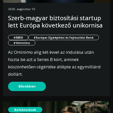
2026. augusztus 10.
Szerb-magyar biztosítási startup
lett Európa következő unikornisa
#EBRD
#Európai Újjáépítési és Fejlesztési Bank
#Ominimo
Az Ominimo alig két évvel az indulása után
húzta be azt a Series B kört, aminek
köszönhetően cégértéke átlépte az egymilliárd
dollárt.
Bővebben
Befektetések