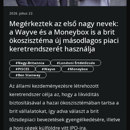
2026. július 22.
Megérkeztek az első nagy nevek:
a Wayve és a Moneybox is a brit
ökoszisztéma új másodlagos piaci
keretrendszerét használja
#Nagy-Britannia
#Londoni Értéktőzsde
#PISCES
#Wayve
#Moneybox
#Ben Stanway
Az állami kezdeményezésre létrehozott
keretrendszer célja az, hogy a likviditás
biztosításával a hazai ökoszisztémában tartsa a
brit vállalatokat, így adva választ a brit
tőzsdepiaci bevezetések gyengélkedésére, illetve
a honi cégek külföldre vitt IPO-ira.