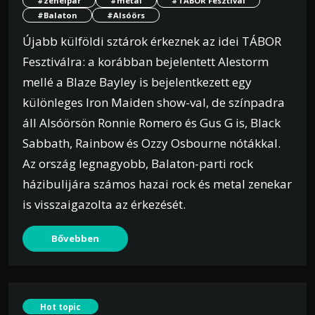
#zeneipar
#metal
#TÁBOR Fesztivál
#Balaton
#Alsóörs
Újabb külföldi sztárok érkeznek az idei TÁBOR
Fesztiválra: a korábban bejelentett Alestorm
mellé a Blaze Bayley is bejelentkezett egy
különleges Iron Maiden show-val, de színpadra
áll Alsóörsön Ronnie Romero és Gus G is, Black
Sabbath, Rainbow és Ozzy Osbourne nótákkal.
Az ország legnagyobb, Balaton-parti rock
házibulijára számos hazai rock és metal zenekar
is visszaigazolta az érkezését.
Bővebben
Hot topic