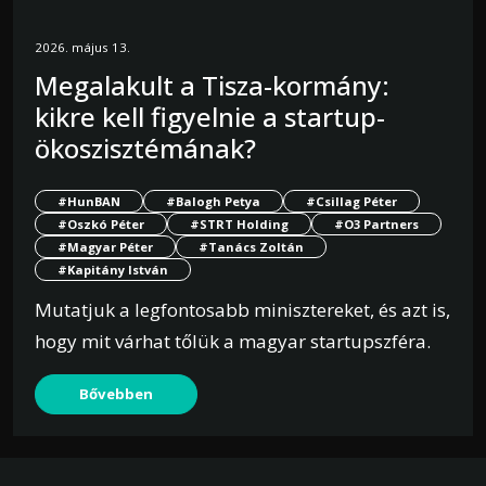
2026. május 13.
Megalakult a Tisza-kormány:
kikre kell figyelnie a startup-
ökoszisztémának?
#HunBAN
#Balogh Petya
#Csillag Péter
#Oszkó Péter
#STRT Holding
#O3 Partners
#Magyar Péter
#Tanács Zoltán
#Kapitány István
Mutatjuk a legfontosabb minisztereket, és azt is,
hogy mit várhat tőlük a magyar startupszféra.
Bővebben