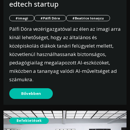
edtech startup
#imagi
#Pálfi Dóra
#Beatrice Ionașcu
Pálfi Dóra vezérigazgatóval az élen az imagi arra
kínál lehetőséget, hogy az általános és
középiskolás diákok tanári felügyelet mellett,
közvetlenül használhassanak biztonságos,
pedagógiailag megalapozott AI-eszközöket,
miközben a tananyag valódi AI-műveltséget ad
számukra.
Bővebben
Befektetések