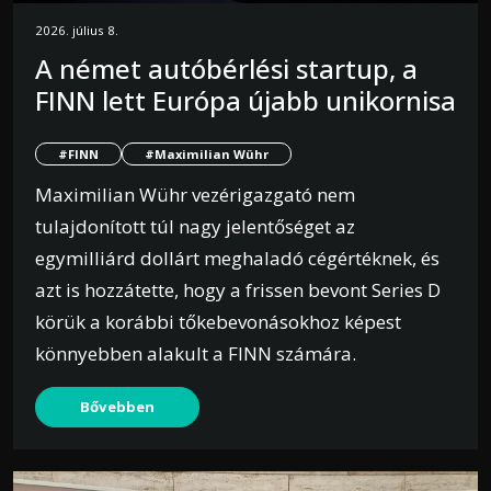
2026. július 8.
A német autóbérlési startup, a
FINN lett Európa újabb unikornisa
#FINN
#Maximilian Wühr
Maximilian Wühr vezérigazgató nem
tulajdonított túl nagy jelentőséget az
egymilliárd dollárt meghaladó cégértéknek, és
azt is hozzátette, hogy a frissen bevont Series D
körük a korábbi tőkebevonásokhoz képest
könnyebben alakult a FINN számára.
Bővebben