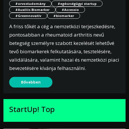
#orvostudomány
#egészségügyi startup
#Auxiliis Biomarker
#Accessio
#Greennovatív
#biomarker
A friss tőkét a cég a nemzetközi terjeszkedésre,
pontosabban a rheumatoid arthritis nevű
betegség személyre szabott kezelését lehetővé
tevő biomarkerek felkutatására, tesztelésére,
validálására, valamint hazai és nemzetközi piaci
bevezetésére kívánja felhasználni.
Bővebben
StartUp! Top