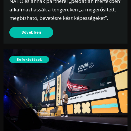
NATO és annak partnerei „példátlan mértékben”
alkalmazhassák a tengereken „a megerősített,
megbízható, bevetésre kész képességeket”.
Bővebben
Befektetések