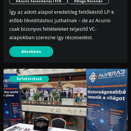
#Acurio Secondaries I FCR
#Diego Recondo
Így az adott alapot eredetileg feltőkésítő LP-k
előbb likviditáshoz juthatnak – de az Acurio
csak bizonyos feltételeket teljesítő VC-
alapokban szerezne így részesedést.
Bővebben
Befektetések