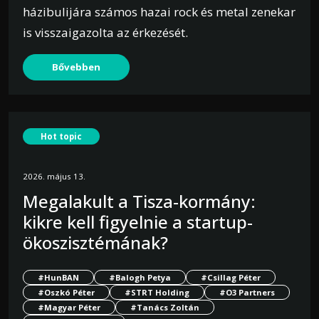
házibulijára számos hazai rock és metal zenekar
is visszaigazolta az érkezését.
Bővebben
Hot topic
2026. május 13.
Megalakult a Tisza-kormány:
kikre kell figyelnie a startup-
ökoszisztémának?
#HunBAN
#Balogh Petya
#Csillag Péter
#Oszkó Péter
#STRT Holding
#O3 Partners
#Magyar Péter
#Tanács Zoltán