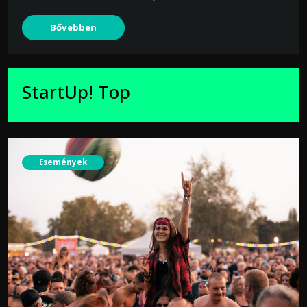
Bővebben
StartUp! Top
Események