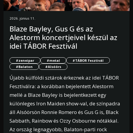
2026. június 11.
Blaze Bayley, Gus G és az
Alestorm koncertjeivel készül az
idei TÁBOR Fesztivál
#zeneipar
#metal
#TÁBOR Fesztivál
#Balaton
#Alsóörs
Újabb külföldi sztárok érkeznek az idei TÁBOR
Fesztiválra: a korábban bejelentett Alestorm
mellé a Blaze Bayley is bejelentkezett egy
különleges Iron Maiden show-val, de színpadra
áll Alsóörsön Ronnie Romero és Gus G is, Black
Sabbath, Rainbow és Ozzy Osbourne nótákkal.
Az ország legnagyobb, Balaton-parti rock