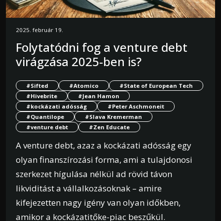
2025. február 19.
Folytatódni fog a venture debt
virágzása 2025-ben is?
#Sifted
#Atomico
#State of European Tech
#Hivebrite
#Jean Hamon
#kockázati adósság
#Peter Aschmoneit
#Quantilope
#Slava Kremerman
#venture debt
#Zen Educate
A venture debt, azaz a kockázati adósság egy
olyan finanszírozási forma, ami a tulajdonosi
szerkezet hígulása nélkül ad rövid távon
likviditást a vállalkozásoknak – amire
kifejezetten nagy igény van olyan időkben,
amikor a kockázatitőke-piac beszűkül.