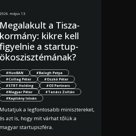
2026. május 13.
Megalakult a Tisza-
kormány: kikre kell
figyelnie a startup-
ökoszisztémának?
#HunBAN
#Balogh Petya
#Csillag Péter
#Oszkó Péter
#STRT Holding
#O3 Partners
#Magyar Péter
#Tanács Zoltán
#Kapitány István
Mutatjuk a legfontosabb minisztereket,
és azt is, hogy mit várhat tőlük a
magyar startupszféra.