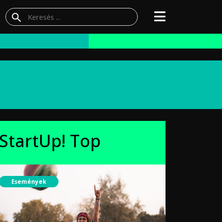
StartUp! Top
Események