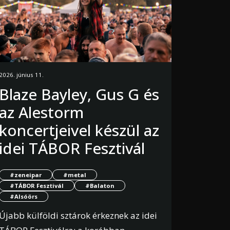
2026. június 11.
Blaze Bayley, Gus G és
az Alestorm
koncertjeivel készül az
idei TÁBOR Fesztivál
#zeneipar
#metal
#TÁBOR Fesztivál
#Balaton
#Alsóörs
Újabb külföldi sztárok érkeznek az idei