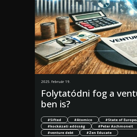
2025. február 19.
Folytatódni fog a vent
ben is?
#Sifted
#Atomico
#State of Europe
#kockázati adósság
#Peter Aschmoneit
#venture debt
#Zen Educate