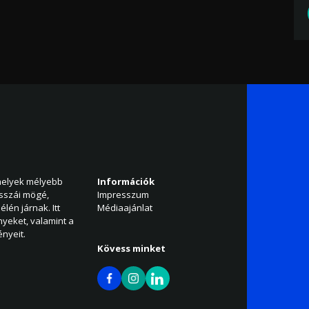
amelyek mélyebb
Információk
isszái mögé,
Impresszum
élén járnak. Itt
Médiaajánlat
nyeket, valamint a
nyeit.
Kövess minket