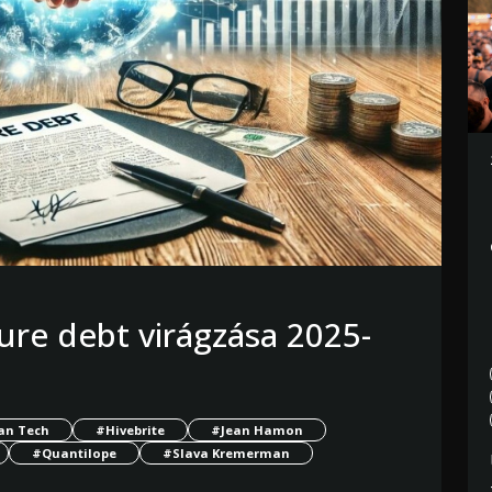
ure debt virágzása 2025-
an Tech
#Hivebrite
#Jean Hamon
#Quantilope
#Slava Kremerman