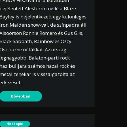
TÁBOR Fesztiválra: a korábban
bejelentett Alestorm mellé a Blaze
Bayley is bejelentkezett egy különleges
Iron Maiden show-val, de színpadra áll
Alsóörsön Ronnie Romero és Gus G is,
Black Sabbath, Rainbow és Ozzy
Osbourne nótákkal. Az ország
legnagyobb, Balaton-parti rock
házibulijára számos hazai rock és
metal zenekar is visszaigazolta az
érkezését.
Bővebben
Hot topic