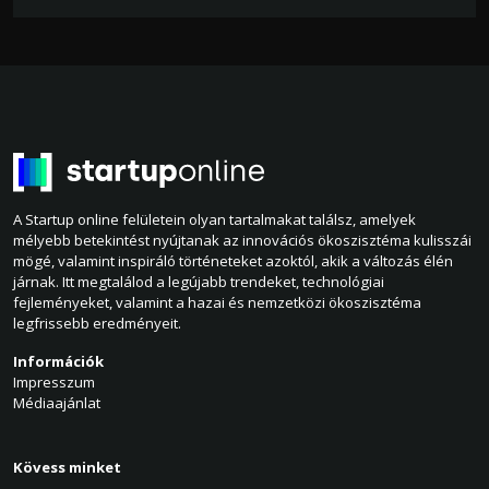
A Startup online felületein olyan tartalmakat találsz, amelyek
mélyebb betekintést nyújtanak az innovációs ökoszisztéma kulisszái
mögé, valamint inspiráló történeteket azoktól, akik a változás élén
járnak. Itt megtalálod a legújabb trendeket, technológiai
fejleményeket, valamint a hazai és nemzetközi ökoszisztéma
legfrissebb eredményeit.
Információk
Impresszum
Médiaajánlat
Kövess minket