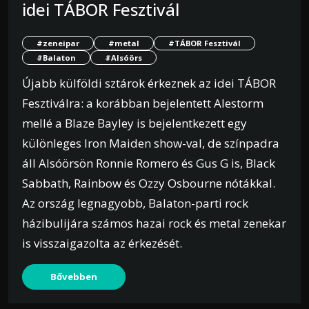
idei TÁBOR Fesztivál
#zeneipar
#metal
#TÁBOR Fesztivál
#Balaton
#Alsóörs
Újabb külföldi sztárok érkeznek az idei TÁBOR
Fesztiválra: a korábban bejelentett Alestorm
mellé a Blaze Bayley is bejelentkezett egy
különleges Iron Maiden show-val, de színpadra
áll Alsóörsön Ronnie Romero és Gus G is, Black
Sabbath, Rainbow és Ozzy Osbourne nótákkal.
Az ország legnagyobb, Balaton-parti rock
házibulijára számos hazai rock és metal zenekar
is visszaigazolta az érkezését.
Bővebben