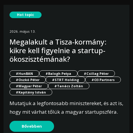
Hot topic
2026. május 13.
Megalakult a Tisza-kormány:
kikre kell figyelnie a startup-
ökoszisztémának?
#HunBAN
#Balogh Petya
#Csillag Péter
#Oszkó Péter
#STRT Holding
#O3 Partners
#Magyar Péter
#Tanács Zoltán
#Kapitány István
Mutatjuk a legfontosabb minisztereket, és azt is,
hogy mit várhat tőlük a magyar startupszféra.
Bővebben