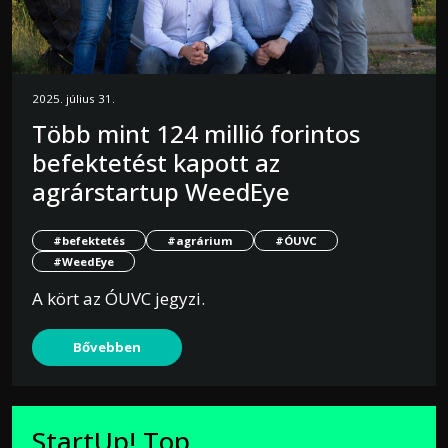
2025. július 31.
Több mint 124 millió forintos
befektetést kapott az
agrárstartup WeedEye
#befektetés
#agrárium
#ÓUVC
#WeedEye
A kört az ÓUVC jegyzi.
Bővebben
StartUp! Top