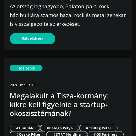
Az ország legnagyobb, Balaton-parti rock
házibulijára számos hazai rock és metal zenekar
is visszaigazolta az érkezését.
Bővebben
Hot topic
2026. május 13.
Megalakult a Tisza-kormány:
kikre kell figyelnie a startup-
ökoszisztémának?
#HunBAN
#Balogh Petya
#Csillag Péter
#Oszkó Péter
#STRT Holding
#O3 Partners