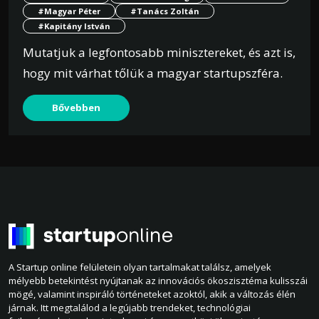
#Magyar Péter
#Tanács Zoltán
#Kapitány István
Mutatjuk a legfontosabb minisztereket, és azt is,
hogy mit várhat tőlük a magyar startupszféra.
Bővebben
A Startup online felületein olyan tartalmakat találsz, amelyek
mélyebb betekintést nyújtanak az innovációs ökoszisztéma kulisszái
mögé, valamint inspiráló történeteket azoktól, akik a változás élén
járnak. Itt megtalálod a legújabb trendeket, technológiai