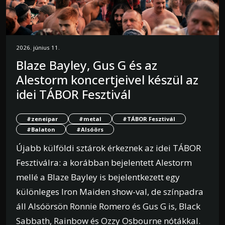
2026. június 11.
Blaze Bayley, Gus G és az
Alestorm koncertjeivel készül az
idei TÁBOR Fesztivál
#zeneipar
#metal
#TÁBOR Fesztivál
#Balaton
#Alsóörs
Újabb külföldi sztárok érkeznek az idei TÁBOR
Fesztiválra: a korábban bejelentett Alestorm
mellé a Blaze Bayley is bejelentkezett egy
különleges Iron Maiden show-val, de színpadra
áll Alsóörsön Ronnie Romero és Gus G is, Black
Sabbath, Rainbow és Ozzy Osbourne nótákkal.