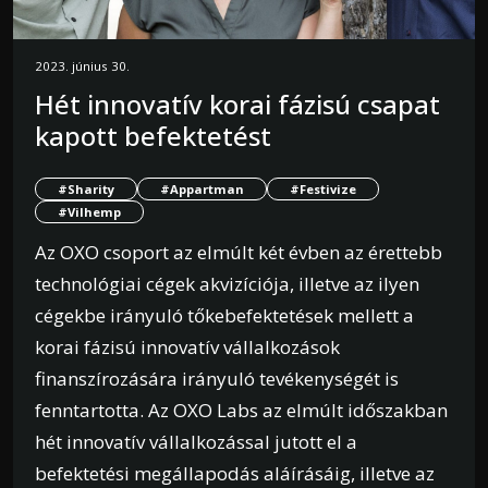
2023. június 30.
Hét innovatív korai fázisú csapat
kapott befektetést
#Sharity
#Appartman
#Festivize
#Vilhemp
Az OXO csoport az elmúlt két évben az érettebb
technológiai cégek akvizíciója, illetve az ilyen
cégekbe irányuló tőkebefektetések mellett a
korai fázisú innovatív vállalkozások
finanszírozására irányuló tevékenységét is
fenntartotta. Az OXO Labs az elmúlt időszakban
hét innovatív vállalkozással jutott el a
befektetési megállapodás aláírásáig, illetve az