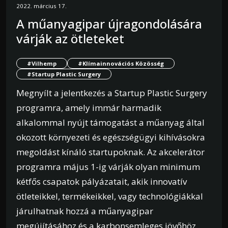
2022. március 17.
A műanyagipar újragondolására
várják az ötleteket
#Vilhemp
#Klímainnovációs Közösség
#Startup Plastic Surgery
Megnyílt a jelentkezés a Startup Plastic Surgery
programra, amely immár harmadik
alkalommal nyújt támogatást a műanyag által
okozott környezeti és egészségügyi kihívásokra
megoldást kínáló startupoknak. Az akcelerátor
programra május 1-ig várják olyan minimum
kétfős csapatok pályázatait, akik innovatív
ötleteikkel, termékeikkel, vagy technológiákkal
járulhatnak hozzá a műanyagipar
megújításához és a karbonsemleges jövőhöz.