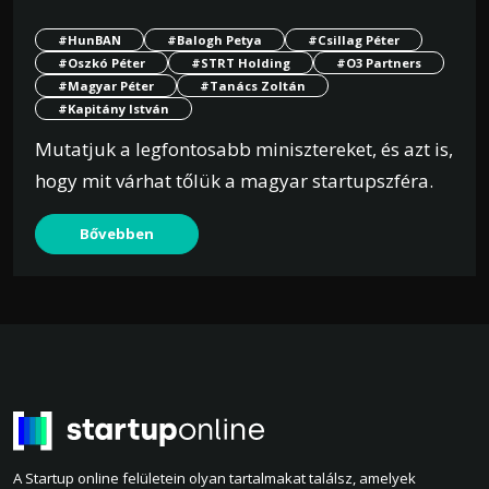
#HunBAN
#Balogh Petya
#Csillag Péter
#Oszkó Péter
#STRT Holding
#O3 Partners
#Magyar Péter
#Tanács Zoltán
#Kapitány István
Mutatjuk a legfontosabb minisztereket, és azt is,
hogy mit várhat tőlük a magyar startupszféra.
Bővebben
A Startup online felületein olyan tartalmakat találsz, amelyek