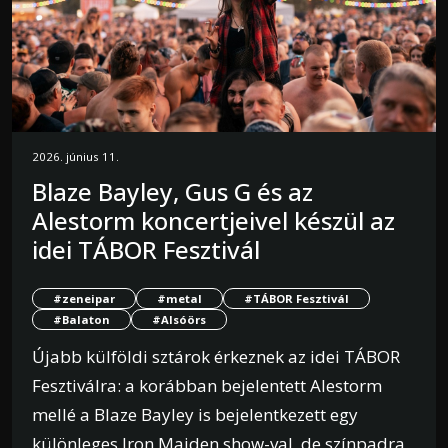
2026. június 11.
Blaze Bayley, Gus G és az
Alestorm koncertjeivel készül az
idei TÁBOR Fesztivál
#zeneipar
#metal
#TÁBOR Fesztivál
#Balaton
#Alsóörs
Újabb külföldi sztárok érkeznek az idei TÁBOR
Fesztiválra: a korábban bejelentett Alestorm
mellé a Blaze Bayley is bejelentkezett egy
különleges Iron Maiden show-val, de színpadra