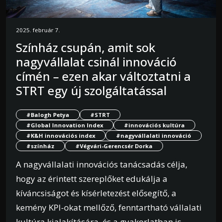
2025. február 7.
Színház csupán, amit sok
nagyvállalat csinál innováció
címén – ezen akar változtatni a
STRT egy új szolgáltatással
#Balogh Petya
#STRT
#Global Innovation Index
#innovációs kultúra
#K&H innovációs index
#nagyvállalati innováció
#színház
#Végvári-Gerencsér Dorka
A nagyvállalati innovációs tanácsadás célja,
hogy az érintett szereplőket edukálja a
kíváncsiságot és kísérletezést elősegítő, a
kemény KPI-okat mellőző, fenntartható vállalati
kultúra kialakítására, és a gyakorlatban is