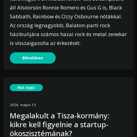
áll Alsóörsön Ronnie Romero és Gus G is, Black
Sabbath, Rainbow és Ozzy Osbourne nótákkal.
Az ország legnagyobb, Balaton-parti rock
házibulijára számos hazai rock és metal zenekar
is visszaigazolta az érkezését.
Bővebben
Hot topic
2026. május 13.
Megalakult a Tisza-kormány:
kikre kell figyelnie a startup-
ökoszisztémának?