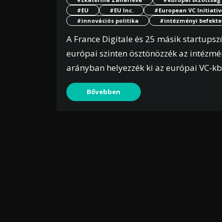
#EU
#EU Inc.
#European VC Initiativ
#innovációs politika
#intézményi befekte
A France Digitale és 25 másik startupszö
európai szinten ösztönözzék az intézmé
arányban helyezzék ki az európai VC-kb
Bővebben