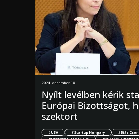
2024. december 18.
Nyílt levélben kérik s
Európai Bizottságot, 
szektort
#USA
#Startup Hungary
#Biás Cson
#Ekaterina Zaharieva
#európai bizottság