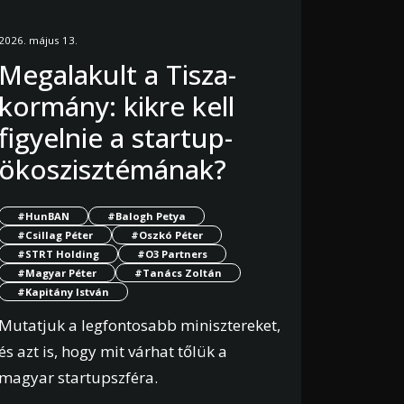
2026. május 13.
Megalakult a Tisza-
kormány: kikre kell
figyelnie a startup-
ökoszisztémának?
#HunBAN
#Balogh Petya
#Csillag Péter
#Oszkó Péter
#STRT Holding
#O3 Partners
#Magyar Péter
#Tanács Zoltán
#Kapitány István
Mutatjuk a legfontosabb minisztereket,
és azt is, hogy mit várhat tőlük a
magyar startupszféra.