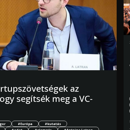
tartupszövetségek az
hogy segítsék meg a VC-
gor
#Európa
#kutatás
#adat
#elemzés
#Antoine Latran