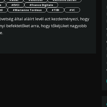
e
#EVCI
#France Digitale
tő
#Marianne Tordeux
#TIBI
#VC
vetség által aláírt levél azt kezdeményezi, hogy
nyi befektetőket arra, hogy tőkéjüket nagyobb
e.