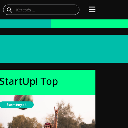
StartUp! Top
Események