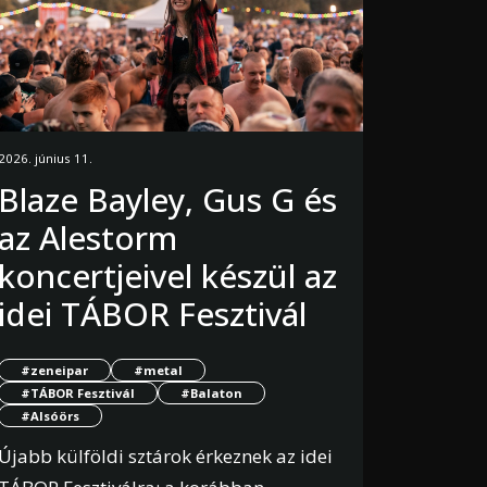
2026. június 11.
Blaze Bayley, Gus G és
az Alestorm
koncertjeivel készül az
idei TÁBOR Fesztivál
#zeneipar
#metal
#TÁBOR Fesztivál
#Balaton
#Alsóörs
Újabb külföldi sztárok érkeznek az idei