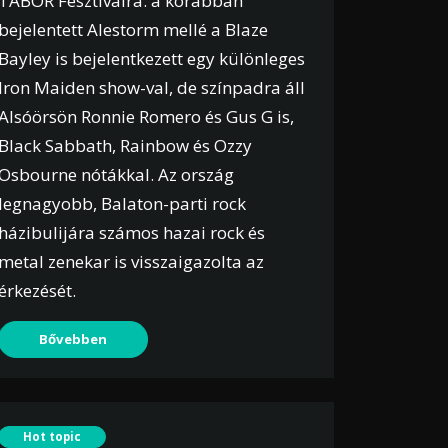
TÁBOR Fesztiválra: a korábban
bejelentett Alestorm mellé a Blaze
Bayley is bejelentkezett egy különleges
Iron Maiden show-val, de színpadra áll
Alsóörsön Ronnie Romero és Gus G is,
Black Sabbath, Rainbow és Ozzy
Osbourne nótákkal. Az ország
legnagyobb, Balaton-parti rock
házibulijára számos hazai rock és
metal zenekar is visszaigazolta az
érkezését.
Bővebben
Hot topic