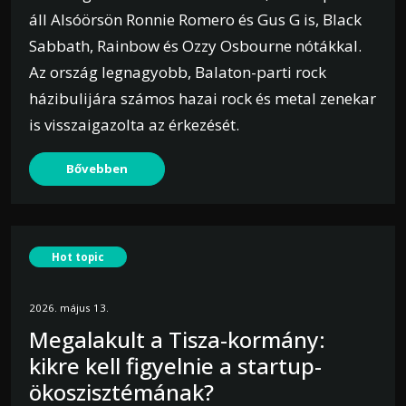
áll Alsóörsön Ronnie Romero és Gus G is, Black
Sabbath, Rainbow és Ozzy Osbourne nótákkal.
Az ország legnagyobb, Balaton-parti rock
házibulijára számos hazai rock és metal zenekar
is visszaigazolta az érkezését.
Bővebben
Hot topic
2026. május 13.
Megalakult a Tisza-kormány:
kikre kell figyelnie a startup-
ökoszisztémának?