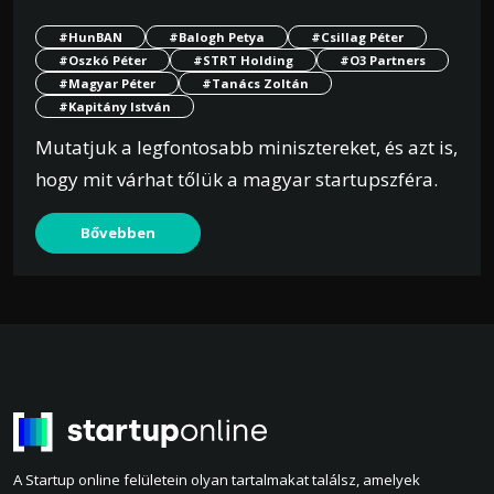
#HunBAN
#Balogh Petya
#Csillag Péter
#Oszkó Péter
#STRT Holding
#O3 Partners
#Magyar Péter
#Tanács Zoltán
#Kapitány István
Mutatjuk a legfontosabb minisztereket, és azt is,
hogy mit várhat tőlük a magyar startupszféra.
Bővebben
A Startup online felületein olyan tartalmakat találsz, amelyek