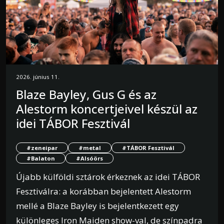
2026. június 11.
Blaze Bayley, Gus G és az
Alestorm koncertjeivel készül az
idei TÁBOR Fesztivál
#zeneipar
#metal
#TÁBOR Fesztivál
#Balaton
#Alsóörs
Újabb külföldi sztárok érkeznek az idei TÁBOR
Fesztiválra: a korábban bejelentett Alestorm
mellé a Blaze Bayley is bejelentkezett egy
különleges Iron Maiden show-val, de színpadra