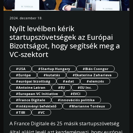
2024. december 18.
Nyílt levélben kérik
startupszövetségek az Európai
Bizottságot, hogy segítsék meg a
VC-szektort
#USA
#Startup Hungary
#Biás Csongor
#Európa
#kutatás
#Ekaterina Zaharieva
#európai bizottság
#adat
#elemzés
#Antoine Latran
#EU
#EU Inc.
#European VC Initiative
#EVCI
#France Digitale
#innovációs politika
#intézményi befektető
#Marianne Tordeux
#TIBI
#VC
A France Digitale és 25 másik startupszövetség
által aláírt levél azt kezdeményezi, hogy európai