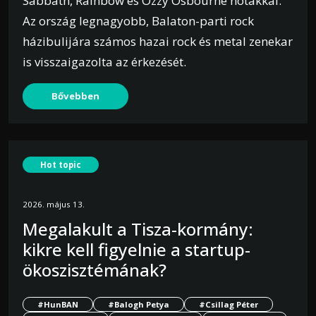
Sabbath, Rainbow és Ozzy Osbourne nótákkal.
Az ország legnagyobb, Balaton-parti rock
házibulijára számos hazai rock és metal zenekar
is visszaigazolta az érkezését.
Bővebben
Hot topic
2026. május 13.
Megalakult a Tisza-kormány:
kikre kell figyelnie a startup-
ökoszisztémának?
#HunBAN
#Balogh Petya
#Csillag Péter