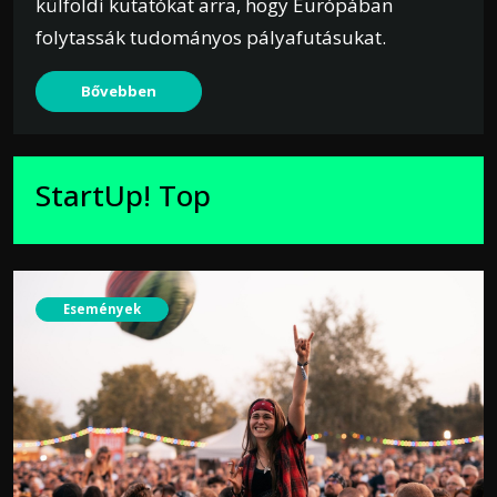
külföldi kutatókat arra, hogy Európában
folytassák tudományos pályafutásukat.
Bővebben
StartUp! Top
Események