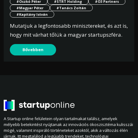
#Oszkó Péter
#STRT Holding
#O3 Partners
#Magyar Péter
#Tanács Zoltán
#Kapitány István
Mutatjuk a legfontosabb minisztereket, és azt is,
hogy mit várhat tőlük a magyar startupszféra.
Bővebben
A Startup online felületein olyan tartalmakat találsz, amelyek
mélyebb betekintést nyújtanak az innovációs ökoszisztéma kulisszái
mögé, valamint inspiráló történeteket azoktól, akik a változás élén
járnak. Itt megtalálod a legújabb trendeket, technológiai