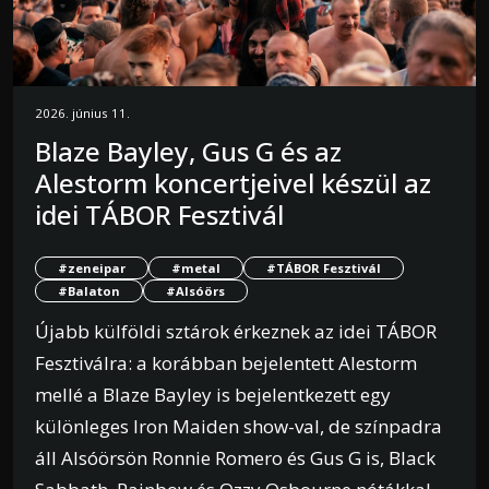
2026. június 11.
Blaze Bayley, Gus G és az
Alestorm koncertjeivel készül az
idei TÁBOR Fesztivál
#zeneipar
#metal
#TÁBOR Fesztivál
#Balaton
#Alsóörs
Újabb külföldi sztárok érkeznek az idei TÁBOR
Fesztiválra: a korábban bejelentett Alestorm
mellé a Blaze Bayley is bejelentkezett egy
különleges Iron Maiden show-val, de színpadra
áll Alsóörsön Ronnie Romero és Gus G is, Black