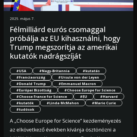
2025. május 7.
Félmilliárd eurós csomaggal
próbálja az EU kihasználni, hogy
Trump megszorítja az amerikai
kutatók nadrágszíját
#USA
#Nagy-Britannia
#kutatás
#Franciaország
#Ursula von der Leyen
#Donald Trump
#Emmanuel Macron
#Európai Bizottság
#Choose Europe for Science
#Choose France for Science
#EU
#Harvard
#kutatók
#Linda McMahon
#Marie Curie
#tudósok
A „Choose Europe for Science” kezdeményezés
az elkövetkező években kívánja ösztönözni a