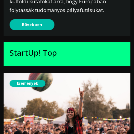
külföldi kutatókat arra, hogy Európában
folytassák tudományos pályafutásukat.
Bővebben
StartUp! Top
Események