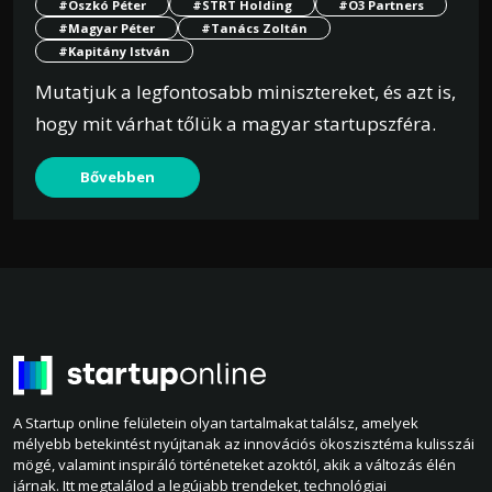
#Oszkó Péter
#STRT Holding
#O3 Partners
#Magyar Péter
#Tanács Zoltán
#Kapitány István
Mutatjuk a legfontosabb minisztereket, és azt is,
hogy mit várhat tőlük a magyar startupszféra.
Bővebben
A Startup online felületein olyan tartalmakat találsz, amelyek
mélyebb betekintést nyújtanak az innovációs ökoszisztéma kulisszái
mögé, valamint inspiráló történeteket azoktól, akik a változás élén
járnak. Itt megtalálod a legújabb trendeket, technológiai