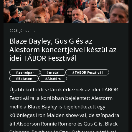
2026. június 11.
Blaze Bayley, Gus G és az
Alestorm koncertjeivel készül az
idei TÁBOR Fesztivál
#zeneipar
#metal
#TÁBOR Fesztivál
#Balaton
#Alsóörs
Újabb külföldi sztárok érkeznek az idei TÁBOR
Fesztiválra: a korábban bejelentett Alestorm
mellé a Blaze Bayley is bejelentkezett egy
különleges Iron Maiden show-val, de színpadra
áll Alsóörsön Ronnie Romero és Gus G is, Black