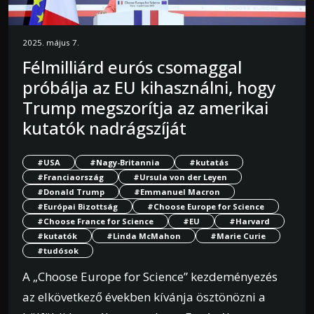
2025. május 7.
Félmilliárd eurós csomaggal
próbálja az EU kihasználni, hogy
Trump megszorítja az amerikai
kutatók nadrágszíját
#USA
#Nagy-Britannia
#kutatás
#Franciaország
#Ursula von der Leyen
#Donald Trump
#Emmanuel Macron
#Európai Bizottság
#Choose Europe for Science
#Choose France for Science
#EU
#Harvard
#kutatók
#Linda McMahon
#Marie Curie
#tudósok
A „Choose Europe for Science” kezdeményezés
az elkövetkező években kívánja ösztönözni a