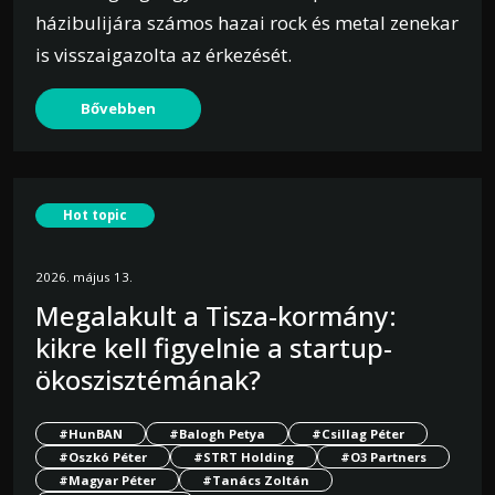
házibulijára számos hazai rock és metal zenekar
is visszaigazolta az érkezését.
Bővebben
Hot topic
2026. május 13.
Megalakult a Tisza-kormány:
kikre kell figyelnie a startup-
ökoszisztémának?
#HunBAN
#Balogh Petya
#Csillag Péter
#Oszkó Péter
#STRT Holding
#O3 Partners
#Magyar Péter
#Tanács Zoltán