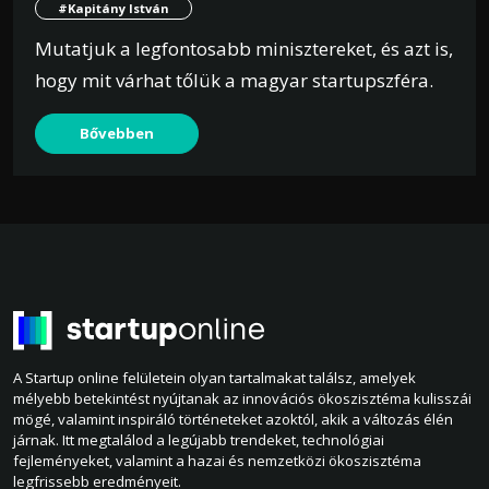
#Kapitány István
Mutatjuk a legfontosabb minisztereket, és azt is,
hogy mit várhat tőlük a magyar startupszféra.
Bővebben
A Startup online felületein olyan tartalmakat találsz, amelyek
mélyebb betekintést nyújtanak az innovációs ökoszisztéma kulisszái
mögé, valamint inspiráló történeteket azoktól, akik a változás élén
járnak. Itt megtalálod a legújabb trendeket, technológiai
fejleményeket, valamint a hazai és nemzetközi ökoszisztéma
legfrissebb eredményeit.