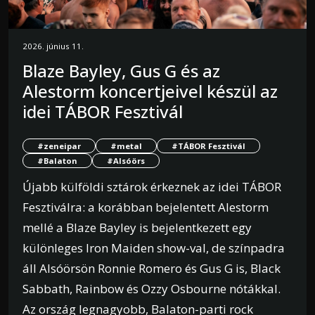
2026. június 11.
Blaze Bayley, Gus G és az
Alestorm koncertjeivel készül az
idei TÁBOR Fesztivál
#zeneipar
#metal
#TÁBOR Fesztivál
#Balaton
#Alsóörs
Újabb külföldi sztárok érkeznek az idei TÁBOR
Fesztiválra: a korábban bejelentett Alestorm
mellé a Blaze Bayley is bejelentkezett egy
különleges Iron Maiden show-val, de színpadra
áll Alsóörsön Ronnie Romero és Gus G is, Black
Sabbath, Rainbow és Ozzy Osbourne nótákkal.
Az ország legnagyobb, Balaton-parti rock