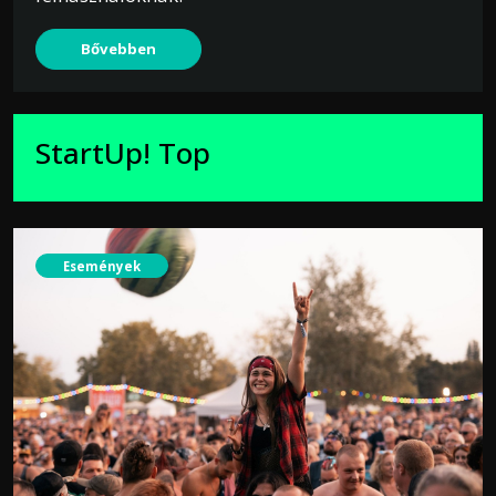
Bővebben
StartUp! Top
Események