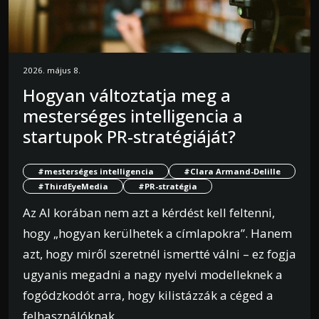
2026. május 8.
Hogyan változtatja meg a
mesterséges intelligencia a
startupok PR-stratégiáját?
#mesterséges intelligencia
#Clara Armand-Delille
#ThirdEyeMedia
#PR-stratégia
Az AI korában nem azt a kérdést kell feltenni,
hogy „hogyan kerülhetek a címlapokra”. Hanem
azt, hogy miről szeretnél ismertté válni – ez fogja
ugyanis megadni a nagy nyelvi modelleknek a
fogódzkodót arra, hogy kilistázzák a céged a
felhasználóknak.