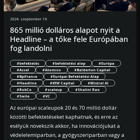
2024. szeptember 19.
865 millió dolláros alapot nyit a
Headline – a tőke fele Európában
fog landolni
#befektetés
#befektetési alap
#Európa
#Accel
#Atomico
#Balderton Capital
#Bpifrance
#Európai Befektetési Alap
#Headline
#KfW Capital
#Mistral AI
#RobCo
#scaleup
#Shalini Rao
#Swile
#VC
Az európai scaleupok 20 és 70 millió dollár
közötti befektetéseket kaphatnak, és erre az
esélyük növekszik akkor, ha innovációjukat a
védelelemiparban, a gyógyszeriparban vagy a