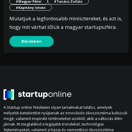
#Magyar Péter
#Tanács Zoltán
#Kapitány István
Mutatjuk a legfontosabb minisztereket, és azt is,
hogy mit várhat tőlük a magyar startupszféra.
Bővebben
A Startup online felületein olyan tartalmakat találsz, amelyek
mélyebb betekintést nyújtanak az innovációs ökoszisztéma kulisszái
mögé, valamint inspiráló történeteket azoktól, akik a változás élén
járnak. Itt megtalálod a legújabb trendeket, technológiai
fejleményeket, valamint a hazai és nemzetközi ökoszisztéma