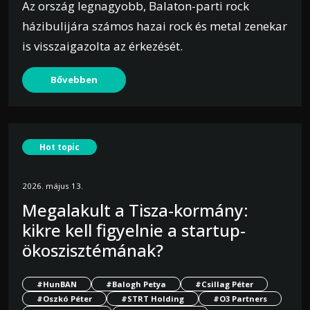
Az ország legnagyobb, Balaton-parti rock
házibulijára számos hazai rock és metal zenekar
is visszaigazolta az érkezését.
Bővebben
Hot topic
2026. május 13.
Megalakult a Tisza-kormány:
kikre kell figyelnie a startup-
ökoszisztémának?
#HunBAN
#Balogh Petya
#Csillag Péter
#Oszkó Péter
#STRT Holding
#O3 Partners