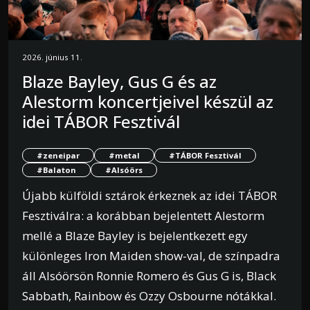
2026. június 11.
Blaze Bayley, Gus G és az
Alestorm koncertjeivel készül az
idei TÁBOR Fesztivál
#zeneipar
#metal
#TÁBOR Fesztivál
#Balaton
#Alsóörs
Újabb külföldi sztárok érkeznek az idei TÁBOR
Fesztiválra: a korábban bejelentett Alestorm
mellé a Blaze Bayley is bejelentkezett egy
különleges Iron Maiden show-val, de színpadra
áll Alsóörsön Ronnie Romero és Gus G is, Black
Sabbath, Rainbow és Ozzy Osbourne nótákkal.