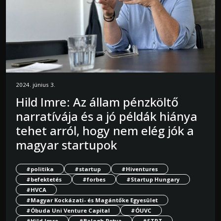
2024. június 3.
Hild Imre: Az állam pénzköltő
narratívája és a jó példák hiánya
tehet arról, hogy nem elég jók a
magyar startupok
#politika
#startup
#Hiventures
#befektetés
#forbes
#Startup Hungary
#HVCA
#Magyar Kockázati- és Magántőke Egyesület
#Óbuda Uni Venture Capital
#ÓUVC
#Hild Imre
#Balogh Petya
#STRT