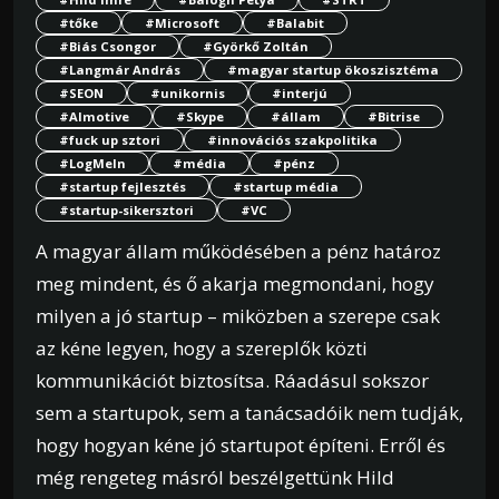
#tőke
#Microsoft
#Balabit
#Biás Csongor
#Györkő Zoltán
#Langmár András
#magyar startup ökoszisztéma
#SEON
#unikornis
#interjú
#Almotive
#Skype
#állam
#Bitrise
#fuck up sztori
#innovációs szakpolitika
#LogMeln
#média
#pénz
#startup fejlesztés
#startup média
#startup-sikersztori
#VC
A magyar állam működésében a pénz határoz
meg mindent, és ő akarja megmondani, hogy
milyen a jó startup – miközben a szerepe csak
az kéne legyen, hogy a szereplők közti
kommunikációt biztosítsa. Ráadásul sokszor
sem a startupok, sem a tanácsadóik nem tudják,
hogy hogyan kéne jó startupot építeni. Erről és
még rengeteg másról beszélgettünk Hild