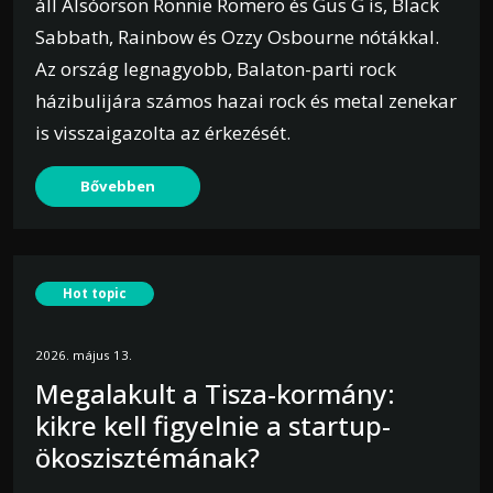
áll Alsóörsön Ronnie Romero és Gus G is, Black
Sabbath, Rainbow és Ozzy Osbourne nótákkal.
Az ország legnagyobb, Balaton-parti rock
házibulijára számos hazai rock és metal zenekar
is visszaigazolta az érkezését.
Bővebben
Hot topic
2026. május 13.
Megalakult a Tisza-kormány:
kikre kell figyelnie a startup-
ökoszisztémának?