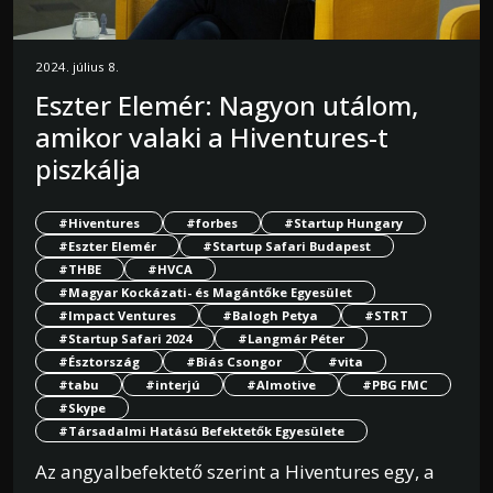
2024. július 8.
Eszter Elemér: Nagyon utálom,
amikor valaki a Hiventures-t
piszkálja
#Hiventures
#forbes
#Startup Hungary
#Eszter Elemér
#Startup Safari Budapest
#THBE
#HVCA
#Magyar Kockázati- és Magántőke Egyesület
#Impact Ventures
#Balogh Petya
#STRT
#Startup Safari 2024
#Langmár Péter
#Észtország
#Biás Csongor
#vita
#tabu
#interjú
#Almotive
#PBG FMC
#Skype
#Társadalmi Hatású Befektetők Egyesülete
Az angyalbefektető szerint a Hiventures egy, a