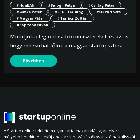
#HunBAN
#Balogh Petya
#Csillag Péter
#Oszkó Péter
#STRT Holding
#O3 Partners
#Magyar Péter
#Tanács Zoltán
#Kapitány István
Mutatjuk a legfontosabb minisztereket, és azt is,
hogy mit várhat tőlük a magyar startupszféra.
Bővebben
A Startup online felületein olyan tartalmakat találsz, amelyek
mélyebb betekintést nyújtanak az innovációs ökoszisztéma kulisszái