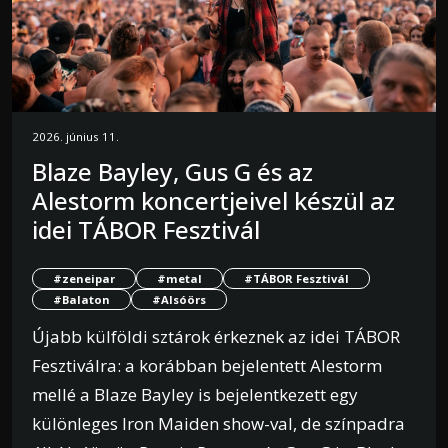
2026. június 11.
Blaze Bayley, Gus G és az
Alestorm koncertjeivel készül az
idei TÁBOR Fesztivál
#zeneipar
#metal
#TÁBOR Fesztivál
#Balaton
#Alsóörs
Újabb külföldi sztárok érkeznek az idei TÁBOR
Fesztiválra: a korábban bejelentett Alestorm
mellé a Blaze Bayley is bejelentkezett egy
különleges Iron Maiden show-val, de színpadra